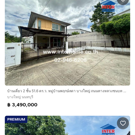
บ้านเดี่ยว 2 ชั้น 51.6 ตร.ว. หมู่บ้านพฤกษ์ลดา บางใหญ่ ถนนทางหลวงชนบท นนทบุรี 1009 บางใหญ่ นนทบุรี
บางใหญ่ นนทบุรี
฿ 3,490,000
PREMIUM