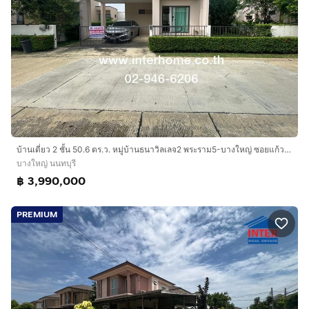
บ้านเดี่ยว 2 ชั้น 50.6 ตร.ว. หมู่บ้านธนาวิลเลจ2 พระราม5-บางใหญ่ ซอยแก้วอินทร์ ถนนกาญจนาภิเษก ถนนจันทร์ทองเอี่ยม ถนนคลองถนน บางใหญ่ นนทบุรี
บางใหญ่ นนทบุรี
฿ 3,990,000
PREMIUM