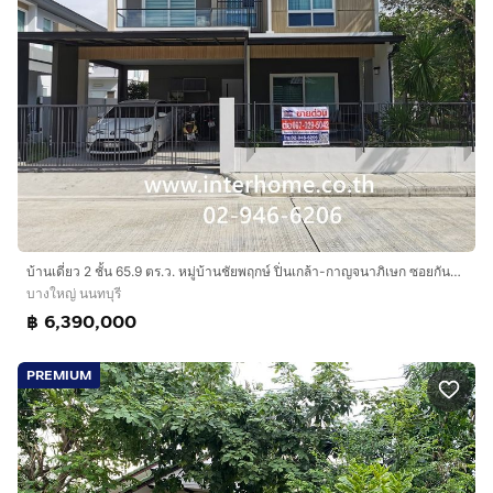
บ้านเดี่ยว 2 ชั้น 65.9 ตร.ว. หมู่บ้านชัยพฤกษ์ ปิ่นเกล้า-กาญจนาภิเษก ซอยกันตนา ถนนกาญจนาภิเษก ถนนบางใหญ่-บางคูลัด(ซอยกันตนา) บางใหญ่ นนทบุรี
บางใหญ่ นนทบุรี
฿ 6,390,000
PREMIUM