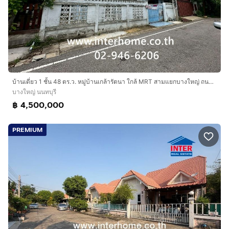
บ้านเดี่ยว 1 ชั้น 48 ตร.ว. หมู่บ้านเกล้ารัตนา ใกล้ MRT สามแยกบางใหญ่ ถนนรัตนาธิเบศร์ ถนนกาญจนาภิเษก บางใหญ่ นนทบุรี
บางใหญ่ นนทบุรี
฿ 4,500,000
PREMIUM