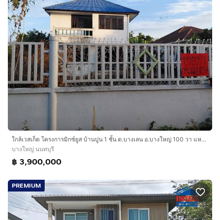
ใกล้เวสเก็ต โครงการมิกซ์ยูส บ้านปูน 1 ชั้น ต.บางเลน อ.บางใหญ่ 100 วา แหล่งเจริญ นนทบุรี เนื้อที่ ราคาคุยได้ค่ะ
บางใหญ่ นนทบุรี
฿ 3,900,000
PREMIUM