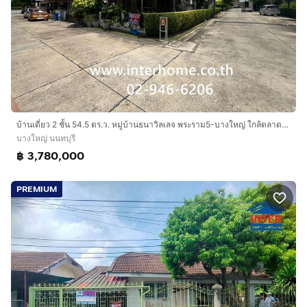
บ้านเดี่ยว 2 ชั้น 54.5 ตร.ว. หมู่บ้านธนาวิลเลจ พระราม5-บางใหญ่ ใกล้ตลาดบางใหญ่ ซอยแก้วอินทร์ ถนนกาญจนาภิเษก ถนนรัตนาธิเบศร์ บางใหญ่ นนทบุรี
บางใหญ่ นนทบุรี
฿ 3,780,000
PREMIUM