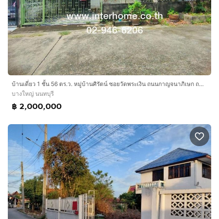
บ้านเดี่ยว 1 ชั้น 56 ตร.ว. หมู่บ้านศิรัตน์ ซอยวัดพระเงิน ถนนกาญจนาภิเษก ถนนบางม่วง-บางคูลัด บางใหญ่ นนทบุรี
บางใหญ่ นนทบุรี
฿ 2,000,000