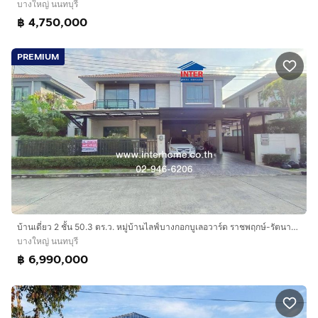
บางใหญ่ นนทบุรี
฿ 4,750,000
PREMIUM
บ้านเดี่ยว 2 ชั้น 50.3 ตร.ว. หมู่บ้านไลฟ์บางกอกบูเลอวาร์ด ราชพฤกษ์-รัตนาธิเบศร์ ใกล้โฮมโปรชัยพฤกษ์ ถนนราชพฤกษ์ ถนนรัตนาธิเบศร์ บางใหญ่
บางใหญ่ นนทบุรี
฿ 6,990,000