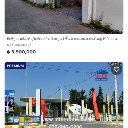
มิกซ์ยูสแหล่งเจริญใกล้เวสเก็ต บ้านปูน 1 ชั้น ต.บางเลน อ.บางใหญ่ 100 วา นนทบุรี เนื้อที่ ราคาคุยได้ค่ะ
บางใหญ่ นนทบุรี
฿ 3,900,000
PREMIUM