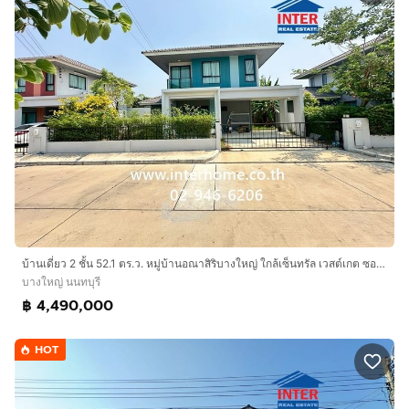
บ้านเดี่ยว 2 ชั้น 52.1 ตร.ว. หมู่บ้านอณาสิริบางใหญ่ ใกล้เซ็นทรัล เวสต์เกต ซอยวัดพระนอน ถนนกาญจนาภิเษก ถนนประชาอุทิศ ถนนทางด่วนM81 บางใหญ่
บางใหญ่ นนทบุรี
฿ 4,490,000
HOT