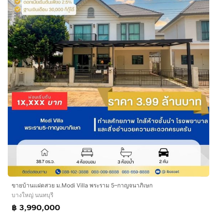
ขายบ้านแฝดสวย ม.Modi Villa พระราม 5–กาญจนาภิเษก
บางใหญ่ นนทบุรี
฿ 3,990,000