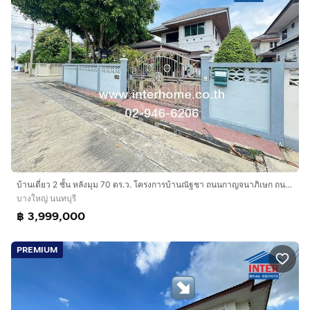
บ้านเดี่ยว 2 ชั้น หลังมุม 70 ตร.ว. โครงการบ้านณัฐชา ถนนกาญจนาภิเษก ถนนซอยวัดพระเงิน (ซอยกันตนา) บางใหญ่ นนทบุรี
บางใหญ่ นนทบุรี
฿ 3,999,000
PREMIUM