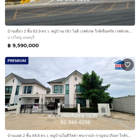
บ้านเดี่ยว 2 ชั้น 63.9 ตร.ว. หมู่บ้านเวนิว ไอดี เวสต์เกต ใกล้เซ็นทรัล เวสต์เกต ซอยคลองถนน ถนนกาญจนาภิเษก ถนนคลองถนน บางใหญ่ นนทบุรี
บางใหญ่ นนทบุรี
฿ 9,590,000
PREMIUM
บ้านเเฝด 2 ชั้น 48.6 ตร.ว. หมู่บ้านโมดิวิลล่า พระราม5-กาญจนาภิเษก ใกล้รถไฟฟ้าสายสีม่วง สถานีตลาดบางใหญ่ ซอยวัดพระเงิน ซอยกันตนา บางใหญ่