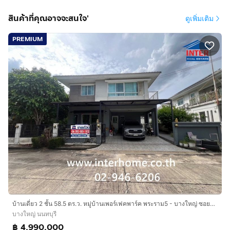
สินค้าที่คุณอาจจะสนใจ'
ดูเพิ่มเติม
PREMIUM
บ้านเดี่ยว 2 ชั้น 58.5 ตร.ว. หมู่บ้านเพอร์เฟคพาร์ค พระราม5 - บางใหญ่ ซอยวัดพระนอน ถนนกาญจนาภิเษก ถนนนครอินทร์-พระราม5 บางใหญ่ นนทบุรี
บางใหญ่ นนทบุรี
฿ 4,990,000