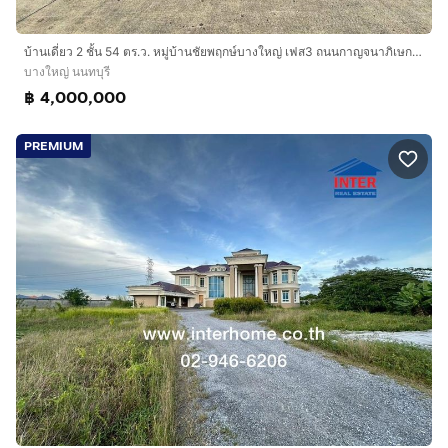
บ้านเดี่ยว 2 ชั้น 54 ตร.ว. หมู่บ้านชัยพฤกษ์บางใหญ่ เฟส3 ถนนกาญจนาภิเษก ถนนทางหลวงชนบทนนทบุรี 1009 บางใหญ่ นนทบุรี
บางใหญ่ นนทบุรี
฿ 4,000,000
PREMIUM