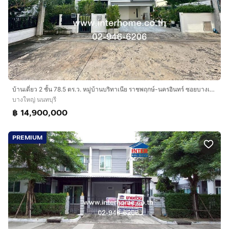
บ้านเดี่ยว 2 ชั้น 78.5 ตร.ว. หมู่บ้านบริทาเนีย ราชพฤกษ์-นครอินทร์ ซอยบางเลน21 ถนนบางกรวย-ไทรน้อย ถนนราชพฤกษ์ ถนนนครอินทร์ บางใหญ่ นนทบุรี
บางใหญ่ นนทบุรี
฿ 14,900,000
PREMIUM