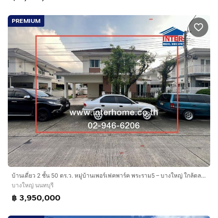
PREMIUM
บ้านเดี่ยว 2 ชั้น 50 ตร.ว. หมู่บ้านเพอร์เฟคพาร์ค พระราม5 – บางใหญ่ ใกล้ตลาดพระปิ่น3 ซอยวัดส้มเกลี้ยง ถนนกาญจนาภิเษก ถนนรัตนาธิเบศร์ บางใหญ่
บางใหญ่ นนทบุรี
฿ 3,950,000