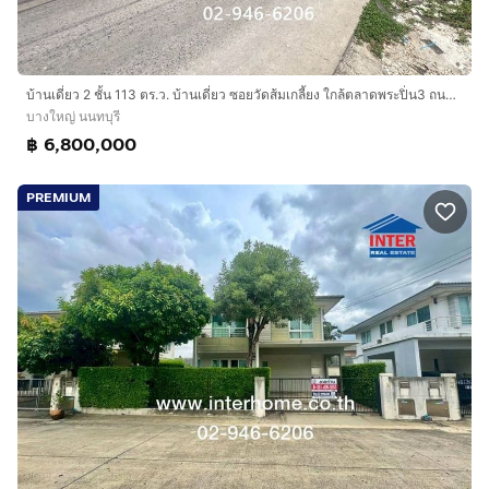
บ้านเดี่ยว 2 ชั้น 113 ตร.ว. บ้านเดี่ยว ซอยวัดส้มเกลี้ยง ใกล้ตลาดพระปิ่น3 ถนนกาญจนาภิเษก ถนน3016 (ประชาอุทิศ) บางใหญ่ นนทบุรี
บางใหญ่ นนทบุรี
฿ 6,800,000
PREMIUM