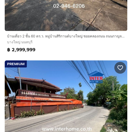
บ้านเดี่ยว 2 ชั้น 60 ตร.ว. หมู่บ้านสิริกานต์บางใหญ่ ซอยคลองถนน ถนนกาญจนาภิเษก(ตะวันตก) ถนนรัตนาธิเบศร์ บางใหญ่ นนทบุรี
บางใหญ่ นนทบุรี
฿ 2,999,999
PREMIUM