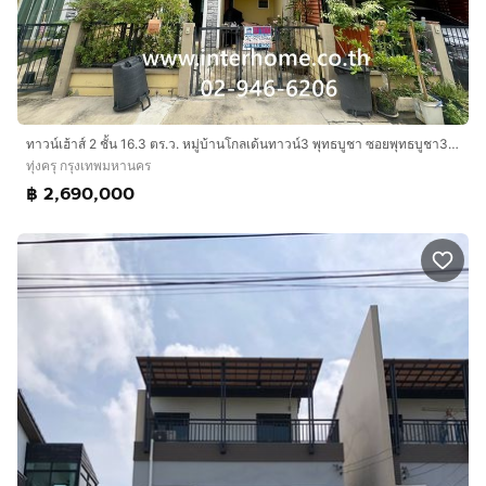
ทาวน์เฮ้าส์ 2 ชั้น 16.3 ตร.ว. หมู่บ้านโกลเด้นทาวน์3 พุทธบูชา ซอยพุทธบูชา36 แยก1 ถนนพุทธบูชา ถนนพระราม2 เขตทุ่งครุ กรุงเทพมหานคร
ทุ่งครุ กรุงเทพมหานคร
฿ 2,690,000