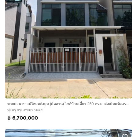
ขายด่วน ทาวน์โฮมหลังมุม (ติดสวน) ไซส์บ้านเดี่ยว 250 ตร.ม. ต่อเติมแข็งแรงเข็มไมโครไพล์ พร้อมทำโฮมออฟฟิศ - Urbantara ประชาอุทิศ 76
ทุ่งครุ กรุงเทพมหานคร
฿ 6,700,000