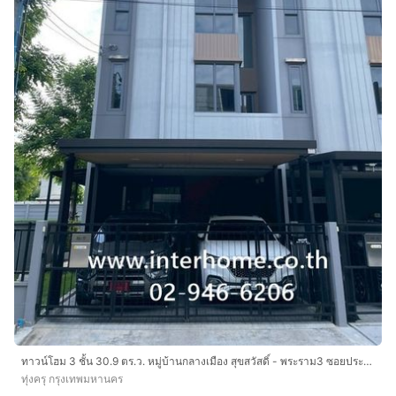
ทาวน์โฮม 3 ชั้น 30.9 ตร.ว. หมู่บ้านกลางเมือง สุขสวัสดิ์ - พระราม3 ซอยประชาอุทิศ60 ถนนประชาอุทิศ เขตทุ่งครุ กรุงเทพมหานคร
ทุ่งครุ กรุงเทพมหานคร