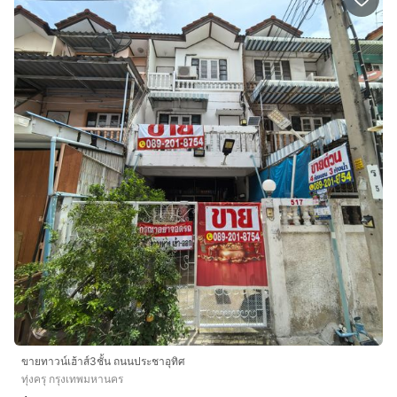
ขายทาวน์​เฮ้าส์3ชั้น​ ถนน​ประชาอุทิศ​
ทุ่งครุ กรุงเทพมหานคร