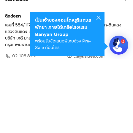
ติดต่อเรา
เป็นเจ้าของคอนโดหรูริมทะเล
เลขที่ 554/117 อาคารสกายไนน์ เซ็นเตอร์ ชั้น 22 ถนนอโศก-ดินแดง
พัทยา ภายใต้เครือโรงแรม
แขวงดินแดง เขตดินแดง
Banyan Group
บริษัท เคดี มาร์เก็ตเพลส จำกัด (สำนักงานใหญ่)
พร้อมรับข้อเสนอพิเศษช่วง Pre-
กรุงเทพมหานคร 10400
Sale ก่อนใคร
02 108 8531
cs@kaidee.com
ติดตามเรา
เพื่อประสบการณ์ใช้งานที่ดีขึ้น
© 2568 บริษัท เคดี มาร์เก็ตเพลส จำกัด