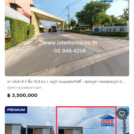
ทาวน์เฮ้าส์ 2 ชั้น 16.9 ตร.ว. หมู่บ้านเฌอสุขสวัสดิ์ - พุทธบูชา ซอยพุทธบูชา40 ถนนเพชรเกษม ถนนพุทธบูชา เขตทุ่งครุ กรุงเทพมหานคร
ทุ่งครุ กรุงเทพมหานคร
฿ 3,500,000
PREMIUM