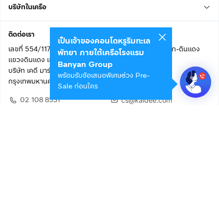
บริษัทในเครือ
ติดต่อเรา
เป็นเจ้าของคอนโดหรูริมทะเล
เลขที่ 554/117 อาคารสกายไนน์ เซ็นเตอร์ ชั้น 22 ถนนอโศก-ดินแดง
พัทยา ภายใต้เครือโรงแรม
แขวงดินแดง เขตดินแดง
Banyan Group
บริษัท เคดี มาร์เก็ตเพลส จำกัด (สำนักงานใหญ่)
พร้อมรับข้อเสนอพิเศษช่วง Pre-
กรุงเทพมหานคร 10400
Sale ก่อนใคร
02 108 8531
cs@kaidee.com
ติดตามเรา
เพื่อประสบการณ์ใช้งานที่ดีขึ้น