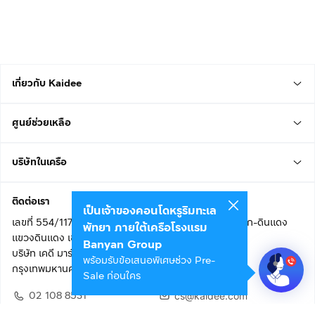
เกี่ยวกับ Kaidee
ศูนย์ช่วยเหลือ
บริษัทในเครือ
ติดต่อเรา
เป็นเจ้าของคอนโดหรูริมทะเล
เลขที่ 554/117 อาคารสกายไนน์ เซ็นเตอร์ ชั้น 22 ถนนอโศก-ดินแดง
พัทยา ภายใต้เครือโรงแรม
แขวงดินแดง เขตดินแดง
Banyan Group
บริษัท เคดี มาร์เก็ตเพลส จำกัด (สำนักงานใหญ่)
พร้อมรับข้อเสนอพิเศษช่วง Pre-
กรุงเทพมหานคร 10400
Sale ก่อนใคร
02 108 8531
cs@kaidee.com