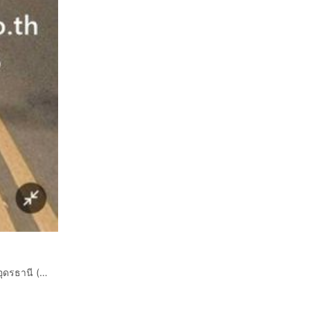
ที่ดินเปล่า 100 ตร.ว. ที่ดิน ซอยตรงข้าม มหาวิทยาลัยราชภัฏอุดรธานี (ศูนย์สามพร้าว) ถนนทางหลวงหมายเลข2410 เมืองอุดรธานี อุดรธานี