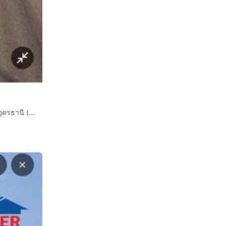
ที่ดินเปล่า 100 ตร.ว. ที่ดิน ซอยตรงข้าม มหาวิทยาลัยราชภัฏอุดรธานี (ศูนย์สามพร้าว) ถนนทางหลวงหมายเลข2410 เมืองอุดรธานี อุดรธานี