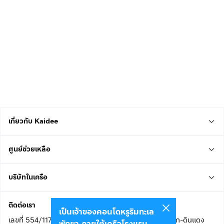
เกี่ยวกับ Kaidee
ศูนย์ช่วยเหลือ
บริษัทในเครือ
ติดต่อเรา
เป็นเจ้าของคอนโดหรูริมทะเล
เลขที่ 554/117 อาคารสกายไนน์ เซ็นเตอร์ ชั้น 22 ถนนอโศก-ดินแดง
พัทยา ภายใต้เครือโรงแรม