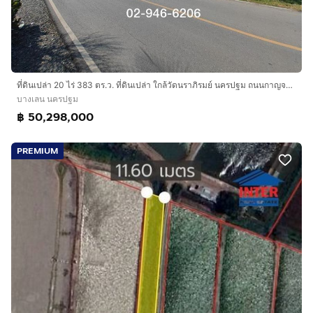
ที่ดินเปล่า 20 ไร่ 383 ตร.ว. ที่ดินเปล่า ใกล้วัดนราภิรมย์ นครปฐม ถนนกาญจนาภิเษก ถนนกรุงนนท์-จงถนอม บางเลน นครปฐม
บางเลน นครปฐม
฿ 50,298,000
PREMIUM