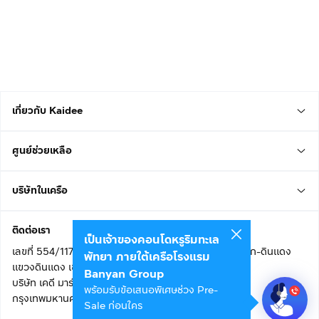
เกี่ยวกับ Kaidee
ศูนย์ช่วยเหลือ
บริษัทในเครือ
ติดต่อเรา
เป็นเจ้าของคอนโดหรูริมทะเล
เลขที่ 554/117 อาคารสกายไนน์ เซ็นเตอร์ ชั้น 22 ถนนอโศก-ดินแดง
พัทยา ภายใต้เครือโรงแรม
แขวงดินแดง เขตดินแดง
Banyan Group
บริษัท เคดี มาร์เก็ตเพลส จำกัด (สำนักงานใหญ่)
พร้อมรับข้อเสนอพิเศษช่วง Pre-
กรุงเทพมหานคร 10400
Sale ก่อนใคร