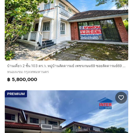
บ้านเดี่ยว 2 ชั้น 103 ตร.ว. หมู่บ้านลัดดารมย์ เพชรเกษม69 ซอยลัดดารมย์69 ถนนเพชรเกษม ถนนบางบอน เขตหนองแขม กรุงเทพมหานคร
หนองแขม กรุงเทพมหานคร
฿ 5,800,000
PREMIUM