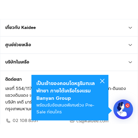
เกี่ยวกับ Kaidee
ศูนย์ช่วยเหลือ
บริษัทในเครือ
ติดต่อเรา
เป็นเจ้าของคอนโดหรูริมทะเล
เลขที่ 554/117 อาคารสกายไนน์ เซ็นเตอร์ ชั้น 22 ถนนอโศก-ดินแดง
พัทยา ภายใต้เครือโรงแรม
แขวงดินแดง เขตดินแดง
Banyan Group
บริษัท เคดี มาร์เก็ตเพลส จำกัด (สำนักงานใหญ่)
พร้อมรับข้อเสนอพิเศษช่วง Pre-
กรุงเทพมหานคร 10400
Sale ก่อนใคร
02 108 8531
cs@kaidee.com
ติดตามเรา