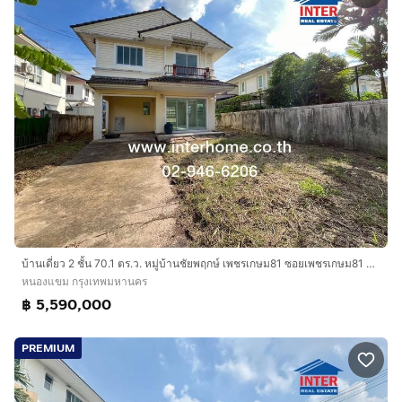
บ้านเดี่ยว 2 ชั้น 70.1 ตร.ว. หมู่บ้านชัยพฤกษ์ เพชรเกษม81 ซอยเพชรเกษม81 ถนนเพชรเกษม ถนนมาเจริญ เขตหนองแขม กรุงเทพมหานคร
หนองแขม กรุงเทพมหานคร
฿ 5,590,000
PREMIUM