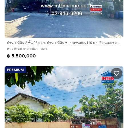
บ้าน + ที่ดิน 2 ชั้น 96 ตร.ว. บ้าน + ที่ดิน ซอยเพชรเกษม110 แยก7 ถนนเพชรเกษม ถนนเพชรเกษม110 เขตหนองแขม กรุงเทพมหานคร
หนองแขม กรุงเทพมหานคร
฿ 5,500,000
PREMIUM