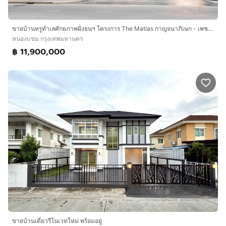
ขายบ้านหรูทำเลศักยภาพฝั่งธนฯ โครงการ The Matias กาญจนาภิเษก - เพชรเกษม 69 สไตล์ Dutch Colonial ใกล้ MRT หลักสอง
หนองแขม กรุงเทพมหานคร
฿ 11,900,000
ขายบ้านเดี่ยวรีโนเวทใหม่ พร้อมอยู่