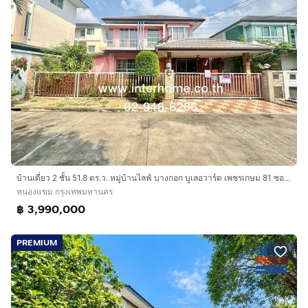
บ้านเดี่ยว 2 ชั้น 51.8 ตร.ว. หมู่บ้านไลฟ์ บางกอก บูเลอวาร์ด เพชรเกษม 81 ซอยเพชรเกษม81 ถนนเพชรเกษม ถนนเพชรเกษม81 เขตหนองแขม กรุงเทพมหานคร
หนองแขม กรุงเทพมหานคร
฿ 3,990,000
PREMIUM