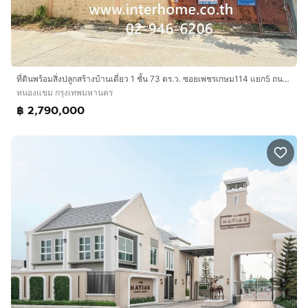
ที่ดินพร้อมสิ่งปลูกสร้างบ้านเดี่ยว 1 ชั้น 73 ตร.ว. ซอยเพชรเกษม114 แยก5 ถนนเพชรเกษม ถนนพุทธมณฑลสาย4 เขตหนองแขม กรุงเทพมหานคร
หนองแขม กรุงเทพมหานคร
฿ 2,790,000