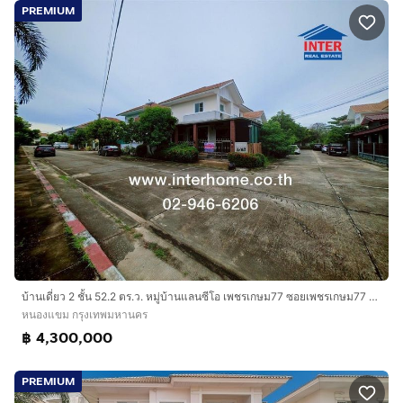
PREMIUM
บ้านเดี่ยว 2 ชั้น 52.2 ตร.ว. หมู่บ้านแลนซีโอ เพชรเกษม77 ซอยเพชรเกษม77 ซอยสวัสดิ์การ3 ถนนพชรเกษม เขตหนองแขม กรุงเทพมหานคร
หนองแขม กรุงเทพมหานคร
฿ 4,300,000
PREMIUM