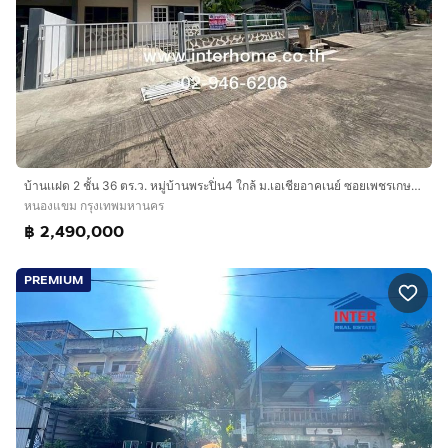
บ้านเเฝด 2 ชั้น 36 ตร.ว. หมู่บ้านพระปิ่น4 ใกล้ ม.เอเชียอาคเนย์ ซอยเพชรเกษม81 (ซอยเอกชัย131) ถนนเพชรเกษม เขตหนองแขม กรุงเทพมหานคร
หนองแขม กรุงเทพมหานคร
฿ 2,490,000
PREMIUM