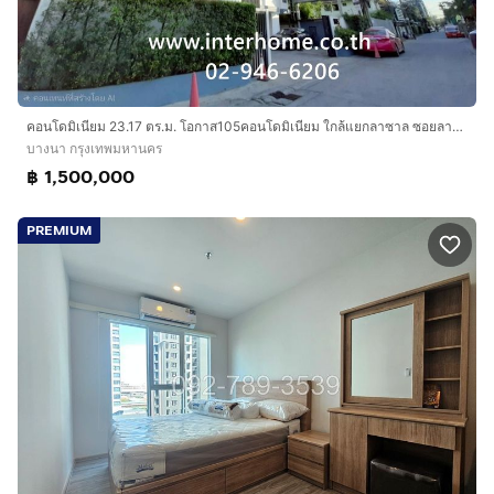
คอนโดมิเนียม 23.17 ตร.ม. โอกาส105คอนโดมิเนียม ใกล้แยกลาซาล ซอยลาซาล19 ถนนสุขุมวิท105 เขตบางนา กรุงเทพมหานคร
บางนา กรุงเทพมหานคร
฿ 1,500,000
PREMIUM