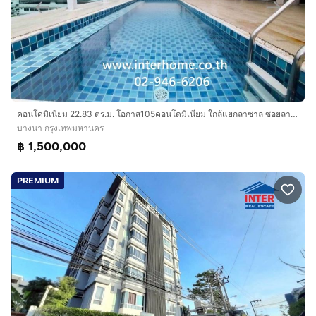
คอนโดมิเนียม 22.83 ตร.ม. โอกาส105คอนโดมิเนียม ใกล้แยกลาซาล ซอยลาซาล19 ถนนสุขุมวิท105 เขตบางนา กรุงเทพมหานคร
บางนา กรุงเทพมหานคร
฿ 1,500,000
PREMIUM