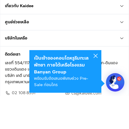
เกี่ยวกับ Kaidee
ศูนย์ช่วยเหลือ
บริษัทในเครือ
ติดต่อเรา
เป็นเจ้าของคอนโดหรูริมทะเล
เลขที่ 554/117 อาคารสกายไนน์ เซ็นเตอร์ ชั้น 22 ถนนอโศก-ดินแดง
พัทยา ภายใต้เครือโรงแรม
แขวงดินแดง เขตดินแดง
Banyan Group
บริษัท เคดี มาร์เก็ตเพลส จำกัด (สำนักงานใหญ่)
พร้อมรับข้อเสนอพิเศษช่วง Pre-
กรุงเทพมหานคร 10400
Sale ก่อนใคร
02 108 8531
cs@kaidee.com
ติดตามเรา