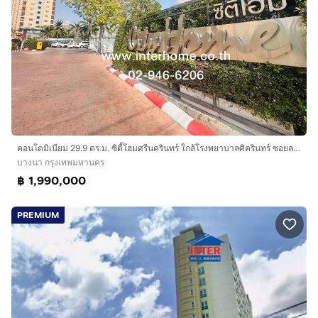
คอนโดมิเนียม 29.9 ตร.ม. ซิตี้โฮมศรีนครินทร์ ใกล้โรงพยาบาลศิครินทร์ ซอยลาซาล ถนนสุขุมวิท105 ถนนลาซาล เขตบางนา กรุงเทพมหานคร
บางนา กรุงเทพมหานคร
฿ 1,990,000
PREMIUM