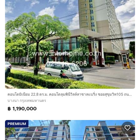
คอนโดมิเนียม 22.8 ตร.ม. คอนโดลุมพินีวิลล์ลาซาลแบริ่ง ซอยสุขุมวิท105 ถนนสุขุมวิท เขตบางนา กรุงเทพมหานคร
บางนา กรุงเทพมหานคร
฿ 1,190,000
PREMIUM