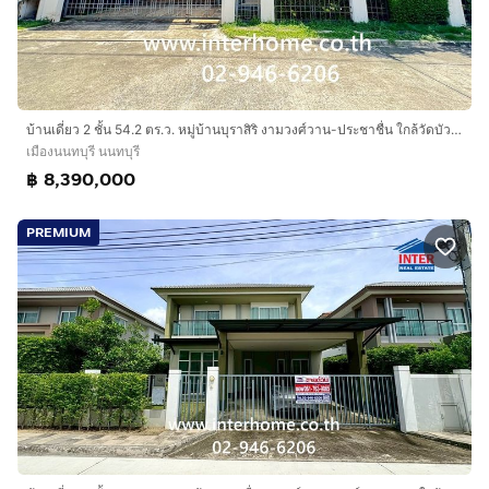
บ้านเดี่ยว 2 ชั้น 54.2 ตร.ว. หมู่บ้านบุราสิริ งามวงศ์วาน-ประชาชื่น ใกล้วัดบัวขวัญ ถนนงามวงศ์วาน ถนนประชาชื่น เมืองนนทบุรี นนทบุรี
เมืองนนทบุรี นนทบุรี
฿ 8,390,000
PREMIUM