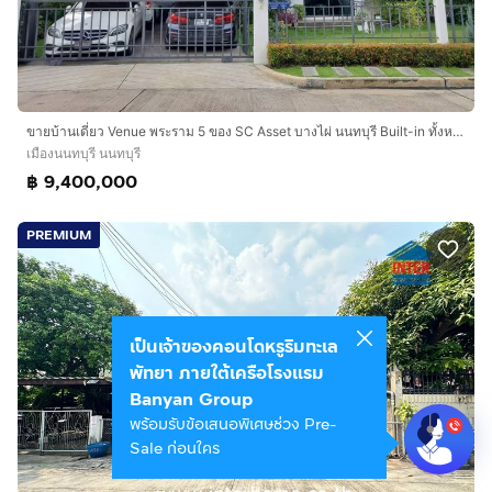
ขายบ้านเดี่ยว Venue พระราม 5 ของ SC Asset บางไผ่ นนทบุรี Built-in ทั้งหลัง ใกล้ MRT แยกติวานนท์และทางด่วน บ้านหัวหลังมุม
เมืองนนทบุรี นนทบุรี
฿ 9,400,000
PREMIUM
เป็นเจ้าของคอนโดหรูริมทะเล
พัทยา ภายใต้เครือโรงแรม
Banyan Group
พร้อมรับข้อเสนอพิเศษช่วง Pre-
Sale ก่อนใคร