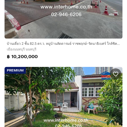
บ้านเดี่ยว 2 ชั้น 82.5 ตร.ว. หมู่บ้านลัดดารมย์ ราชพฤกษ์-รัตนาธิเบศร์ ใกล้ชิครีพับบลิคราชพฤกษ์ ถนนราชพฤกษ์ ถนนรัตนาธิเบศร์ เมืองนนทบุรี
เมืองนนทบุรี นนทบุรี
฿ 10,200,000
PREMIUM