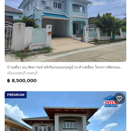
บ้านเดี่ยว มบ.ลัดดารมย์ หลังริมถนนเมนหมู่บ้าน ทำเลเยี่ยม โครงการติดถนนใหญ่ รัตนาธิเบศร์ หน้าทางเข้าติด MRT สีม่วง(ไทรม้า)
เมืองนนทบุรี นนทบุรี
฿ 8,500,000
PREMIUM