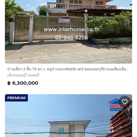
บ้านเดี่ยว 2 ชั้น 70 ตร.ว. หมู่บ้านณรงค์สุขนิเวศน์ ซอยนนทบุรี6 ถนนเลี่ยงเมืองนนทบุรี ถนนราชพฤกษ์-นนทบุรี เมืองนนทบุรี นนทบุรี
เมืองนนทบุรี นนทบุรี
฿ 6,300,000
PREMIUM