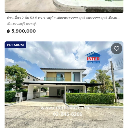
บ้านเดี่ยว 2 ชั้น 53.5 ตร.ว. หมู่บ้านมัณฑนาราชพฤกษ์ ถนนราชพฤกษ์ เมืองนนทบุรี นนทบุรี
เมืองนนทบุรี นนทบุรี
฿ 5,900,000
PREMIUM