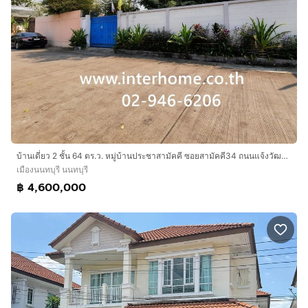
บ้านเดี่ยว 2 ชั้น 64 ตร.ว. หมู่บ้านประชาสามัคคี ซอยสามัคคี34 ถนนแจ้งวัฒนะ ถนนสามัคคี เมืองนนทบุรี นนทบุรี
เมืองนนทบุรี นนทบุรี
฿ 4,600,000