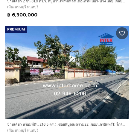
บ้านเดี่ยว 2 ชั้น 61.9 ตร.ว. หมู่บ้านไพร์มเพลส เดอะกรีนเนอรี่-บางใหญ่ ใกล้บางรักมาร์เก็ต ซอยคลองถนน ถนนกาญจนาภิเษก
เมืองนนทบุรี นนทบุรี
฿ 6,300,000
PREMIUM
บ้านเดี่ยว พร้อมที่ดิน 216.5 ตร.ว. ซอยพิบูลสงคราม22 (ซอยนครอินทร์1) ใกล้วัดกำแพง, MRT แยกติวานนท์ ถนนนครอินทร์
เมืองนนทบุรี นนทบุรี