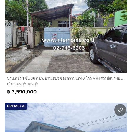
บ้านเดี่ยว 1 ชั้น 36 ตร.ว. บ้านเดี่ยว ซอยติวานนท์40 ใกล้ MRTสถานีสนามบินน้ำ ถนนติวานนท์ ถนนรัตนาธิเบศน์ เมืองนนทบุรี นนทบุรี
เมืองนนทบุรี นนทบุรี
฿ 3,590,000
PREMIUM