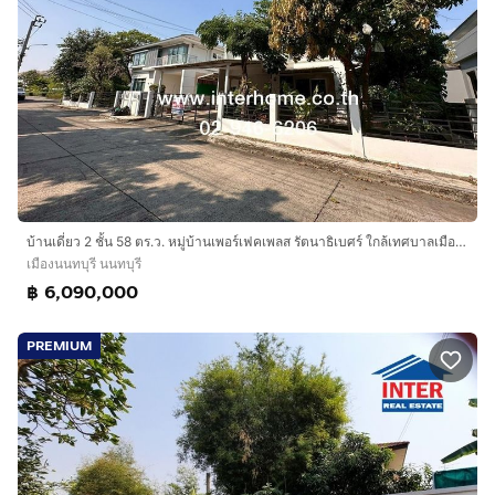
บ้านเดี่ยว 2 ชั้น 58 ตร.ว. หมู่บ้านเพอร์เฟคเพลส รัตนาธิเบศร์ ใกล้เทศบาลเมืองไทรม้า ถนนราชพฤกษ์ ถนนรัตนาธิเบศร์ เมืองนนทบุรี นนทบุรี
เมืองนนทบุรี นนทบุรี
฿ 6,090,000
PREMIUM