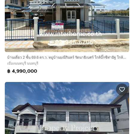
บ้านเดี่ยว 2 ชั้น 69.6 ตร.ว. หมู่บ้านมณีรินทร์ รัตนาธิเบศร์ ใกล้บิ๊กซีท่าอิฐ ใกล้โลตัส นอร์ธ ราชพฤกษ์ ซอยท่าอิฐ-ไทรม้า ถนนรัตนาธิเบศร์
เมืองนนทบุรี นนทบุรี
฿ 4,990,000