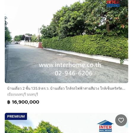
บ้านเดี่ยว 2 ชั้น 135.9 ตร.ว. บ้านเดี่ยว ใกล้รถไฟฟ้าสายสีม่วง ใกล้เซ็นทรัลรัตนาธิเบศร์ ซอยติวานนท์3 แยก15 ถนนติวานนท์ ถนนกรุงเทพฯ-นนทบุรี
เมืองนนทบุรี นนทบุรี
฿ 16,900,000
PREMIUM