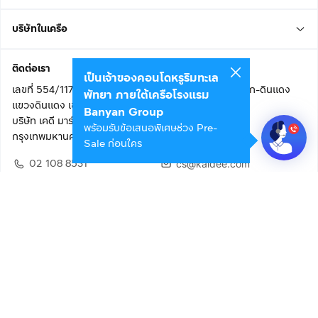
บริษัทในเครือ
ติดต่อเรา
เป็นเจ้าของคอนโดหรูริมทะเล
เลขที่ 554/117 อาคารสกายไนน์ เซ็นเตอร์ ชั้น 22 ถนนอโศก-ดินแดง
พัทยา ภายใต้เครือโรงแรม
แขวงดินแดง เขตดินแดง
Banyan Group
บริษัท เคดี มาร์เก็ตเพลส จำกัด (สำนักงานใหญ่)
พร้อมรับข้อเสนอพิเศษช่วง Pre-
กรุงเทพมหานคร 10400
Sale ก่อนใคร
02 108 8531
cs@kaidee.com
ติดตามเรา
เพื่อประสบการณ์ใช้งานที่ดีขึ้น