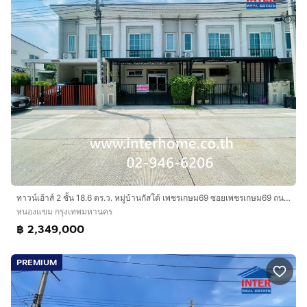
ทาวน์เฮ้าส์ 2 ชั้น 18.6 ตร.ว. หมู่บ้านกัสโต้ เพชรเกษม69 ซอยเพชรเกษม69 ถนนเลียบคลองภาษีเจริญฝั่งใต้ ถนนซอยเพชรเกษม69 เขตหนองแขม กรุงเทพมหานคร
หนองแขม กรุงเทพมหานคร
฿ 2,349,000
PREMIUM