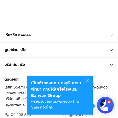
เกี่ยวกับ Kaidee
ศูนย์ช่วยเหลือ
บริษัทในเครือ
ติดต่อเรา
เป็นเจ้าของคอนโดหรูริมทะเล
เลขที่ 554/117 อาคารสกายไนน์ เซ็นเตอร์ ชั้น 22 ถนนอโศก-ดินแดง
พัทยา ภายใต้เครือโรงแรม
แขวงดินแดง เขตดินแดง
Banyan Group
บริษัท เคดี มาร์เก็ตเพลส จำกัด (สำนักงานใหญ่)
พร้อมรับข้อเสนอพิเศษช่วง Pre-
กรุงเทพมหานคร 10400
Sale ก่อนใคร
02 108 8531
cs@kaidee.com