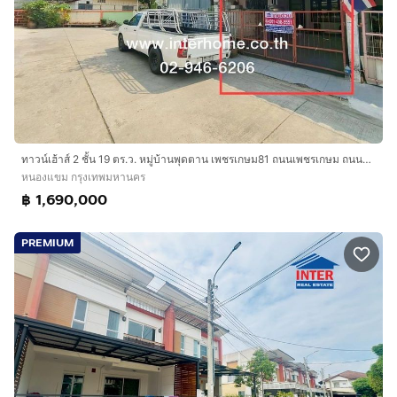
ทาวน์เฮ้าส์ 2 ชั้น 19 ตร.ว. หมู่บ้านพุดตาน เพชรเกษม81 ถนนเพชรเกษม ถนนมาเจริญ เขตหนองแขม กรุงเทพมหานคร
หนองแขม กรุงเทพมหานคร
฿ 1,690,000
PREMIUM