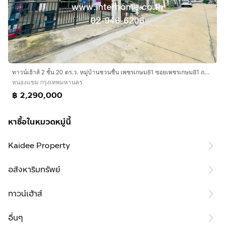
ทาวน์เฮ้าส์ 2 ชั้น 20 ตร.ว. หมู่บ้านชวนชื่น เพชรเกษม81 ซอยเพชรเกษม81 ถนนเพชรเกษม ถนนมาเจริญ ถนนพุทธมณฑลสาย4 เขตหนองแขม กรุงเทพมหานคร
หนองแขม กรุงเทพมหานคร
฿ 2,290,000
หาซื้อในหมวดหมู่นี้
Kaidee Property
อสังหาริมทรัพย์
ทาวน์เฮ้าส์
อื่นๆ