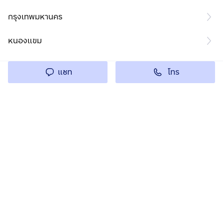
กรุงเทพมหานคร
หนองแขม
โทร
แชท