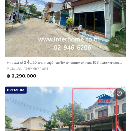
ทาวน์เฮ้าส์ 2 ชั้น 20 ตร.ว. หมู่บ้านศรีเพชร ซอยเพชรเกษม106 ถนนเพชรเกษม เขตหนองแขม กรุงเทพมหานคร
หนองแขม กรุงเทพมหานคร
฿ 2,290,000
PREMIUM