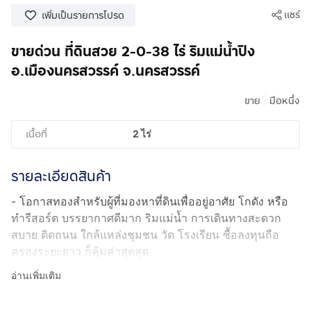
แชร์
เพิ่มเป็นรายการโปรด
ขายด่วน ที่ดินสวย 2-0-38 ไร่ ริมแม่น้ำปิง
อ.เมืองนครสวรรค์ จ.นครสวรรค์
|
ขาย
มือหนึ่ง
เนื้อที่
2 ไร่
รายละเอียดสินค้า
- โอกาสทองสำหรับผู้ที่มองหาที่ดินเพื่ออยู่อาศัย โกดัง หรือ
ทำรีสอร์ต บรรยากาศดีมาก ริมแม่น้ำ การเดินทางสะดวก
สบาย ติดถนน ใกล้แหล่งชุมชน วัด โรงเรียน ซื้อลงทุนถือ
ครองระยะยาว ก็คุ้มค่าสุดสุด
- ราคาขายยกแปลง 8,380,000 บาท เฉลี่ยเพียง: 10,000
อ่านเพิ่มเติม
บาท / ตารางวา
- เนื้อที่: 2 ไร่ 38 ตารางวา (838 ตร.ว.)