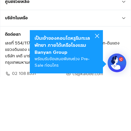
ศูนย์ช่วยเหลือ
บริษัทในเครือ
ติดต่อเรา
เป็นเจ้าของคอนโดหรูริมทะเล
เลขที่ 554/117 อาคารสกายไนน์ เซ็นเตอร์ ชั้น 22 ถนนอโศก-ดินแดง
พัทยา ภายใต้เครือโรงแรม
แขวงดินแดง เขตดินแดง
Banyan Group
บริษัท เคดี มาร์เก็ตเพลส จำกัด (สำนักงานใหญ่)
พร้อมรับข้อเสนอพิเศษช่วง Pre-
กรุงเทพมหานคร 10400
Sale ก่อนใคร
02 108 8531
cs@kaidee.com
ติดตามเรา
เพื่อประสบการณ์ใช้งานที่ดีขึ้น