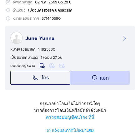
อัพเดทล่าสุด
02 ก.ค. 2569 06:29 น.
- รูปแปลง: หน้ากว้างประมาณ 25 เมตร ลึก 126 เมตร
ตำแหน่ง
เมืองนครสวรรค์ นครสวรรค์
ลักษณะเด่น
หมายเลขประกาศ
371446690
- ที่ดินสวย ติดถนน บรรยากาศริมแม่น้ำ น่าพักผ่อน
- เดินทางสะดวก ใกล้ถนนสายหลัก (ทางหลวงหมายเลข
June Yunna
1182 สายบ้านแก่ง-บรรพตพิสัย (เก้าเลี้ยว)
- แหล่งชุมชน ร้านค้า
หมายเลขสมาชิก
14925330
เป็นสมาชิกมาแล้ว
1 เดือน 27 วัน
สถานที่ใกล้เคียง:
ยืนยันบัญชีผ่าน
- 450 เมตร จาก วัดหาดทรายงาม
โทร
แชท
- 400 เมตร จาก โรงเรียนวัดหาดทรายงาม
- 800 เมตร จาก โอ้ละหนอมายเลิฟรีสอร์ท
- 600 เมตร จาก ทางหลวงหมายเลข 1182 สายบ้านแก่ง-
บรรพตพิสัย
กรุณาอย่าโอนเงินไม่ว่ากรณีใดๆ
หากต้องการโอนเงินหรือมัดจำล่วงหน้า
ที่ตั้ง: หมู่ที่ 6 ต.วัดไทรย์ อ.เมืองนครสวรรค์ จ.นครสวรรค์
ตรวจสอบบัญชีคนโกง ที่นี่
พิกัด Google Maps:
แจ้งประกาศไม่เหมาะสม
https://maps.app.goo.gl/M2g2gcjQzo4VVH9t6