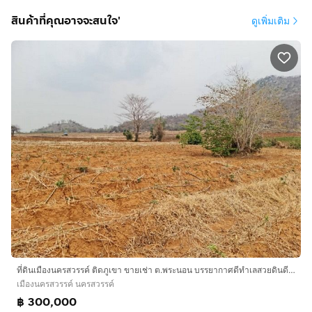
ติดต่อ จูน
กดเพื่อดูเบอร์โทร xxxxxx966
สินค้าที่คุณอาจจะสนใจ'
ดูเพิ่มเติม
รับฝาก ซื้อ-ขาย อสังหาริมทรัพย์ทุกประเภท ฟรีค่าโฆษณา
ยินดีจัดหาสินเชื่อให้ฟรี
ที่ดินเมืองนครสวรรค์ ติดภูเขา ขายเช่า ต.พระนอน บรรยากาศดีทำเลสวยดินดีสมบูรณ์ ้หมาะลงทุนซื้อเก็บไว้ทุกทาง
เมืองนครสวรรค์ นครสวรรค์
฿ 300,000