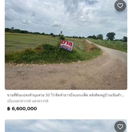
ขายที่ดินแปลงหัวมุมสวย 30 ไร่ ติดลำธารบึงบอระเพ็ด หลังติดหมู่บ้านเนินสำราญ อ.เมืองนครสวรรค์ ราคาถูกยกแปลง
เมืองนครสวรรค์ นครสวรรค์
฿ 6,600,000