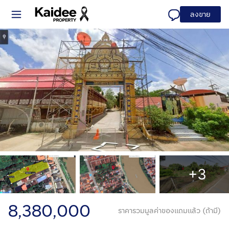
ลงขาย
+3
8,380,000
ราคารวมมูลค่าของแถมแล้ว (ถ้ามี)