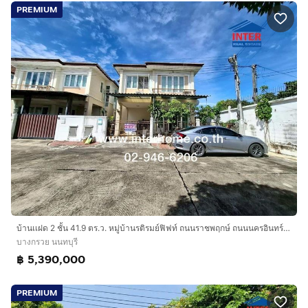
PREMIUM
บ้านเเฝด 2 ชั้น 41.9 ตร.ว. หมู่บ้านรติรมย์ฟิฟท์ ถนนราชพฤกษ์ ถนนนครอินทร์ ถนนร่วมใจพัฒนา บางกรวย นนทบุรี
บางกรวย นนทบุรี
฿ 5,390,000
PREMIUM