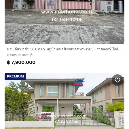
บ้านเดี่ยว 2 ชั้น 56.6 ตร.ว. หมู่บ้านเพอร์เฟคเพลส พระราม5 – ราชพฤกษ์ ใกล้โรงพยาบาลศูนย์บริการ การแพทย์นนทบุรี ถนนนครอินทร์ ถนนราชพฤกษ์
บางกรวย นนทบุรี
฿ 7,900,000
PREMIUM