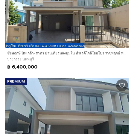
ชัยพฤกษ์ ปิ่นเกล้า-สาทร บ้านเดี่ยวหลังมุมใน ทำเลดีใกล้โฮมโปร ราชพฤกษ์ พระราม 5 นครอินทร์ บางกรวย นนทบุรี
บางกรวย นนทบุรี
฿ 6,400,000
PREMIUM