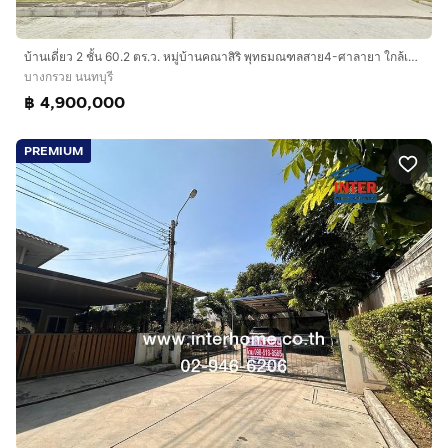
บ้านเดี่ยว 2 ชั้น 60.2 ตร.ว. หมู่บ้านคณาสิริ พุทธมณฑลสาย4-ศาลายา ใกล้เซ็นทรัลศาลายา ถนน1011สำเร็จพัฒนา ถนนบรมราชชนนี-กาญจนา บางกรวย นนทบุรี
บางกรวย นนทบุรี
฿ 4,900,000
PREMIUM