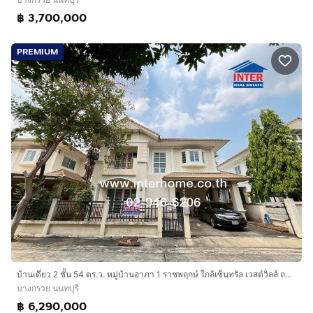
฿ 3,700,000
PREMIUM
บ้านเดี่ยว 2 ชั้น 54 ตร.ว. หมู่บ้านอาภา 1 ราชพฤกษ์ ใกล้เซ็นทรัล เวสต์วิลล์ ถนนราชพฤกษ์ ถนนนครอินทร์ บางกรวย นนทบุรี
บางกรวย นนทบุรี
฿ 6,290,000