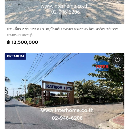
บ้านเดี่ยว 2 ชั้น 123 ตร.ว. หมู่บ้านดิเอสทาน่า พระราม5 ติดมหาวิทยาลัยราชพฤกษ์ ถนนพระราม5-นครอินทร์ ถนนราชพฤกษ์ บางกรวย นนทบุรี
บางกรวย นนทบุรี
฿ 12,500,000
PREMIUM