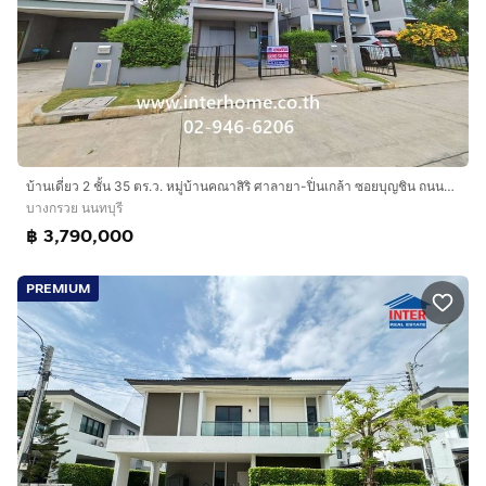
บ้านเดี่ยว 2 ชั้น 35 ตร.ว. หมู่บ้านคณาสิริ ศาลายา-ปิ่นเกล้า ซอยบุญชิน ถนนกาญจนาภิเษก ถนนทางหลวงชนบท1011 บางกรวย นนทบุรี
บางกรวย นนทบุรี
฿ 3,790,000
PREMIUM