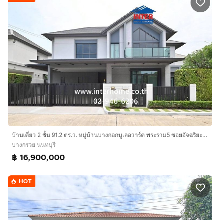
บ้านเดี่ยว 2 ชั้น 91.2 ตร.ว. หมู่บ้านบางกอกบูเลอวาร์ด พระราม5 ซอยอัจฉริยะประสิทธิ์1 ถนนราชพฤกษ์ ถนนนครอินทร์ บางกรวย นนทบุรี
บางกรวย นนทบุรี
฿ 16,900,000
HOT