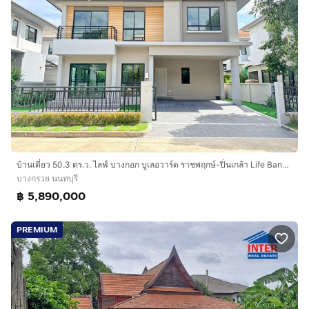
บ้านเดี่ยว 50.3 ตร.ว. ไลฟ์ บางกอก บูเลอวาร์ด ราชพฤกษ์-ปิ่นเกล้า Life Bangkok Boulevard Ratchaphruek-Pinklao ใกล้เซ็นทรัล เวสต์วิลล์ ราชพฤกษ์
บางกรวย นนทบุรี
฿ 5,890,000
PREMIUM