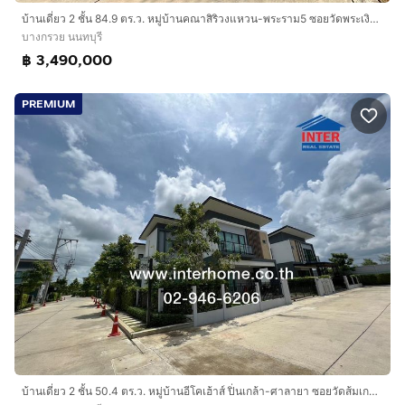
บ้านเดี่ยว 2 ชั้น 84.9 ตร.ว. หมู่บ้านคณาสิริวงแหวน-พระราม5 ซอยวัดพระเงิน ถนนกาญจนาภิเษก ถนนบางม่วง-บางคูวัด ถนนวงแหวน - พระราม5 บางกรวย
บางกรวย นนทบุรี
฿ 3,490,000
PREMIUM
บ้านเดี่ยว 2 ชั้น 50.4 ตร.ว. หมู่บ้านอีโคเฮ้าส์ ปิ่นเกล้า-ศาลายา ซอยวัดส้มเกลี้ยง ถนนบรมราชชนนี ถนนอัจฉริยะพัฒนา ถนนสำเร็จพัฒนา บางกรวย