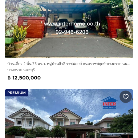
บ้านเดี่ยว 2 ชั้น 75 ตร.ว. หมู่บ้านสีวลี ราชพฤกษ์ ถนนราชพฤกษ์ บางกรวย นนทบุรี
บางกรวย นนทบุรี
฿ 12,500,000
PREMIUM