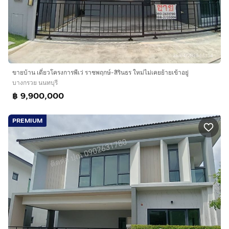
ขายบ้าน เดี่ยวโครงการพีเว่ ราชพฤกษ์-สิรินธร ใหม่ไม่เคยย้ายเข้าอยู่
บางกรวย นนทบุรี
฿ 9,900,000
PREMIUM