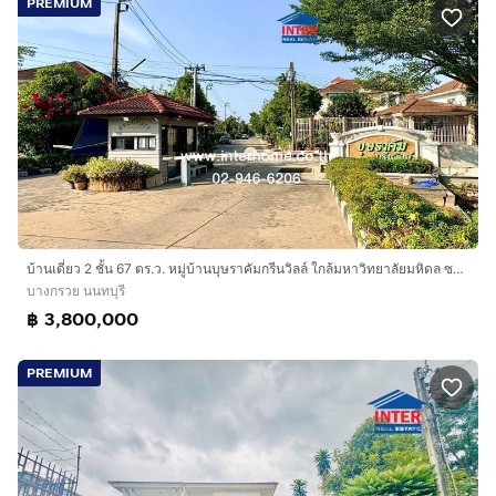
PREMIUM
บ้านเดี่ยว 2 ชั้น 67 ตร.ว. หมู่บ้านบุษราคัมกรีนวิลล์ ใกล้มหาวิทยาลัยมหิดล ซอยอัจฉริยะพัฒนา ถนนกาญจนาภิเษก บางกรวย นนทบุรี
บางกรวย นนทบุรี
฿ 3,800,000
PREMIUM