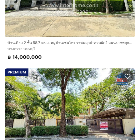
บ้านเดี่ยว 2 ชั้น 58.7 ตร.ว. หมู่บ้านเซนโทร ราชพฤกษ์-สวนผัก2 ถนนราชพฤกษ์ ถนนบรมราชชนนี บางกรวย นนทบุรี
บางกรวย นนทบุรี
฿ 14,000,000
PREMIUM