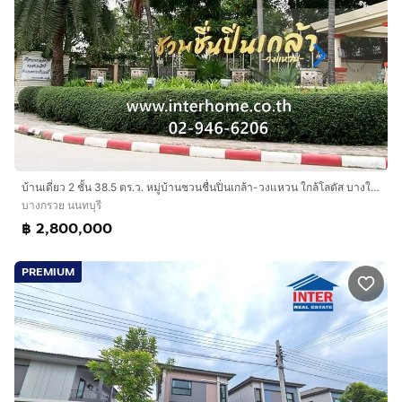
บ้านเดี่ยว 2 ชั้น 38.5 ตร.ว. หมู่บ้านชวนชื่นปิ่นเกล้า-วงแหวน ใกล้โลตัส บางใหญ่ ถนนกาญจนาภิเษก ถนนสำเร็จพัฒนา บางกรวย นนทบุรี
บางกรวย นนทบุรี
฿ 2,800,000
PREMIUM