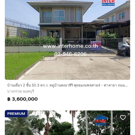
บ้านเดี่ยว 2 ชั้น 50.3 ตร.ว. หมู่บ้านคณาสิริ พุทธมณฑลสาย4 - ศาลายา ถนนบรมราชชนนี-กาญจนาภิเษก บางกรวย นนทบุรี
บางกรวย นนทบุรี
฿ 3,600,000
PREMIUM