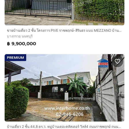
ขายบ้านเดี่ยว 2 ชั้น โครงการ PIVE ราชพฤกษ์-สิรินธร แบบ MEZZANO บ้านใหม่ไม่เคยเข้าอยู่ เจ้าของขายเอง พร้อมโอน
บางกรวย นนทบุรี
฿ 9,900,000
PREMIUM
บ้านเดี่ยว 2 ชั้น 44.8 ตร.ว. หมู่บ้านเดอะคลัสเตอร์ วิลล์4 ถนนราชพฤกษ์ ถนนบางกรวย-จงถนอม บางกรวย นนทบุรี