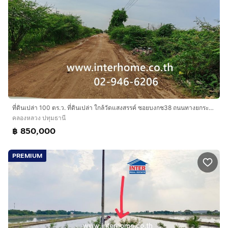
ที่ดินเปล่า 100 ตร.ว. ที่ดินเปล่า ใกล้วัดแสงสรรค์ ซอยบงกช38 ถนนทางยกระดับอุตราภิมุข ถนนรังสิต-นครนายก คลองหลวง ปทุมธานี
คลองหลวง ปทุมธานี
฿ 850,000
PREMIUM