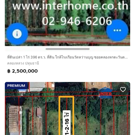
ที่ดินเปล่า 1 ไร่ 396 ตร.ว. ที่ดิน ใกล้โรงเรียนวัดหว่านบุญ ซอยคลองหกตะวันตก5 (ซอยสุทธิพันธ์) ถนนรังสิต-นครนายก ถนนเลียบคลอง6 คลองหลวง ปทุม
คลองหลวง ปทุมธานี
฿ 2,500,000
PREMIUM