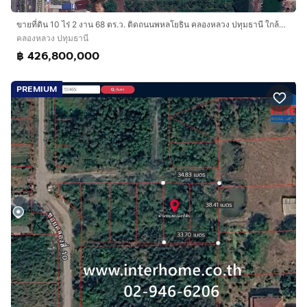
ขายที่ดิน 10 ไร่ 2 งาน 68 ตร.ว. ติดถนนพหลโยธิน คลองหลวง ปทุมธานี ใกล้ฟิวเจอร์พาร์ค รังสิต เหมาะลงทุนและพัฒนาโครงการ
คลองหลวง ปทุมธานี
฿ 426,800,000
PREMIUM