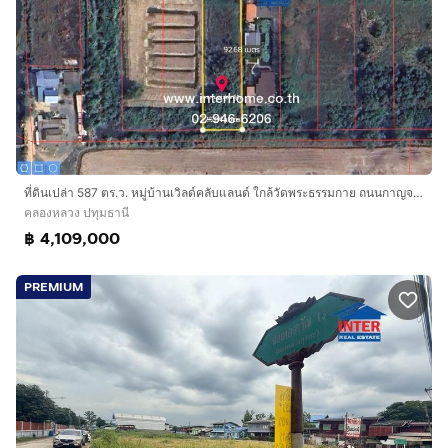
ที่ดินเปล่า 587 ตร.ว. หมู่บ้านเวิลด์คลับแลนด์ ใกล้วัดพระธรรมกาย ถนนกาญจนาภิเษก ถนนคลองหลวง คลองหลวง ปทุมธานี
คลองหลวง ปทุมธานี
฿ 4,109,000
PREMIUM