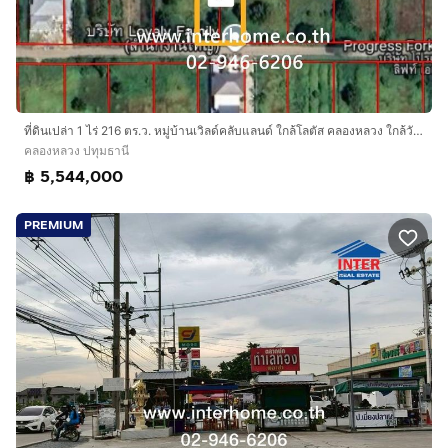
ที่ดินเปล่า 1 ไร่ 216 ตร.ว. หมู่บ้านเวิลด์คลับแลนด์ ใกล้โลตัส คลองหลวง ใกล้วัดพระธรรมกาย ถนนกาญจนาภิเษก ถนนคลองหลวง คลองหลวง ปทุมธานี
คลองหลวง ปทุมธานี
฿ 5,544,000
PREMIUM