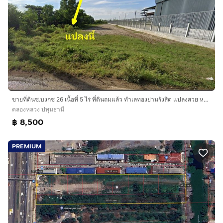
ขายที่ดินซ.บงกช 26 เนื้อที่ 5 ไร่ ที่ดินถมแล้ว ทำเลทองย่านรังสิต แปลงสวย หน้ากว้างมาก ถนนคอนกรีต ที่ดินติดโรงงานใหญ่ ทางเชื่อมไป ถนนพหลโยธิน
คลองหลวง ปทุมธานี
฿ 8,500
PREMIUM