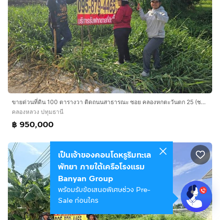
ขายด่วนที่ดิน 100 ตารางวา ติดถนนสาธารณะ ซอย คลองหกตะวันตก 25 (ชอยยายร่ม) คลองหลวง ปทุมธานี
คลองหลวง ปทุมธานี
฿ 950,000
เป็นเจ้าของคอนโดหรูริมทะเล
พัทยา ภายใต้เครือโรงแรม
Banyan Group
พร้อมรับข้อเสนอพิเศษช่วง Pre-
Sale ก่อนใคร