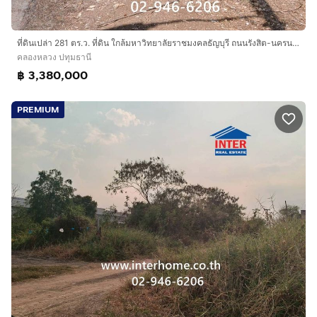
ที่ดินเปล่า 281 ตร.ว. ที่ดิน ใกล้มหาวิทยาลัยราชมงคลธัญบุรี ถนนรังสิต-นครนายก ถนนเลียบคลอง7 คลองหลวง ปทุมธานี
คลองหลวง ปทุมธานี
฿ 3,380,000
PREMIUM