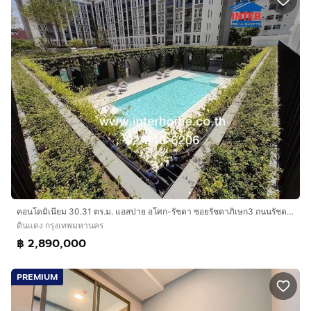
คอนโดมิเนียม 30.31 ตร.ม. แอสปาย อโศก-รัชดา ซอยรัชดาภิเษก3 ถนนรัชดาภิเษก ถนนอโศก-ดินแดง เขตดินแดง กรุงเทพมหานคร
ดินแดง กรุงเทพมหานคร
฿ 2,890,000
PREMIUM