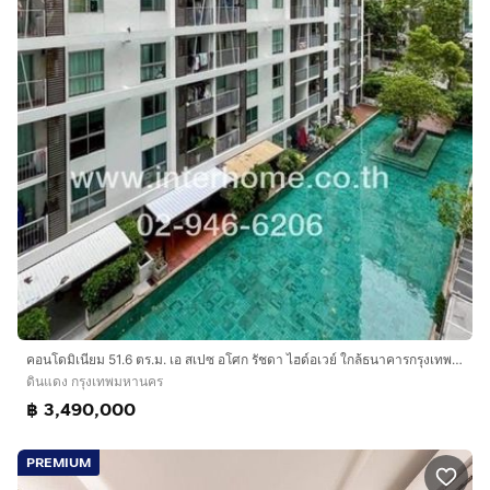
คอนโดมิเนียม 51.6 ตร.ม. เอ สเปซ อโศก รัชดา ไฮด์อเวย์ ใกล้ธนาคารกรุงเทพ อโศก-ดินแดง ซอยอโศก-ดินแดง21 ถนนพระราม9 ถนนอโศก-ดินแดง เขตดินแดง
ดินแดง กรุงเทพมหานคร
฿ 3,490,000
PREMIUM