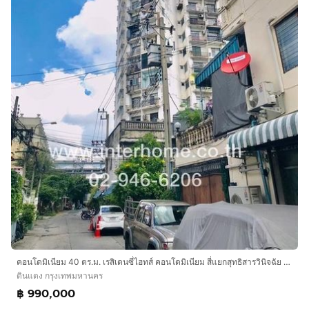
คอนโดมิเนียม 40 ตร.ม. เรสิเดนซี่ไฮทส์ คอนโดมิเนียม สี่แยกสุทธิสารวินิจฉัย ถนนวิภาวดี-รังสิต ถนนสุทธิสารวินิจฉัย เขตดินแดง กรุงเทพมหานคร
ดินแดง กรุงเทพมหานคร
฿ 990,000