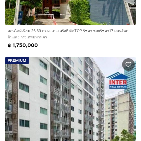
คอนโดมิเนียม 26.69 ตร.ม. เดอะคริส5 ติดTOP รัชดา ซอยรัชดา17 ถนนรัชดาภิเษก ถนนสุทธิสารวินิจฉัย เขตดินแดง กรุงเทพมหานคร
ดินแดง กรุงเทพมหานคร
฿ 1,750,000
PREMIUM