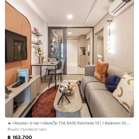
🔥 <Resale> ขายดาวน์คอนโด THE BASE Ratchada 19 | 1 Bedroom 30.5 ตร.ม. | ห้องแต่งครบ | พร้อมอยู่ ก.ย.69 | ฟรีของแถม 6 รายการ | ชั้น 5
ดินแดง กรุงเทพมหานคร
฿ 163,700