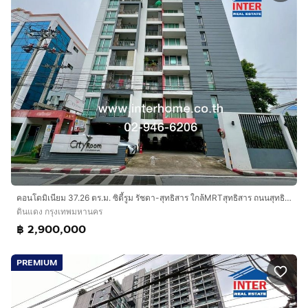
คอนโดมิเนียม 37.26 ตร.ม. ซิตี้รูม รัชดา-สุทธิสาร ใกล้MRTสุทธิสาร ถนนสุทธิสารวินิจฉัย ถนนรัชดาภิเษก เขตดินแดง กรุงเทพมหานคร
ดินแดง กรุงเทพมหานคร
฿ 2,900,000
PREMIUM