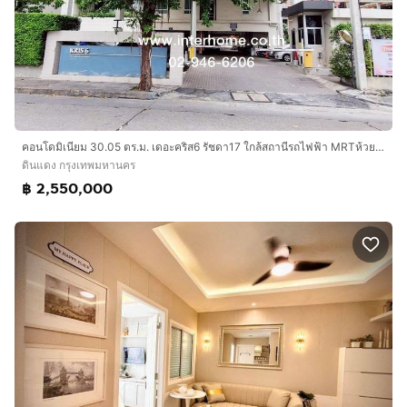
คอนโดมิเนียม 30.05 ตร.ม. เดอะคริส6 รัชดา17 ใกล้สถานีรถไฟฟ้า MRTห้วยขวาง ซอยรัชดาภิเษก17 ถนนรัชดาภิเษก ถนนสุทธิสาร เขตดินแดง กรุงเทพมหานคร
ดินแดง กรุงเทพมหานคร
฿ 2,550,000