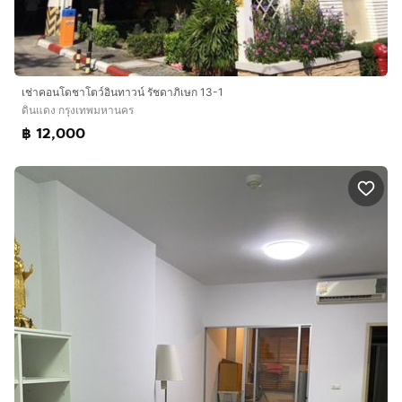
เช่าคอนโดชาโตว์อินทาวน์​ รัชดาภิเษก​ ​13-1​
ดินแดง กรุงเทพมหานคร
฿ 12,000