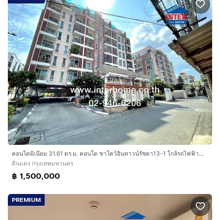
คอนโดมิเนียม 31.61 ตร.ม. คอนโด ชาโตว์อินทาวน์รัชดา13-1 ใกล้รถไฟฟ้าMRTสายสีน้ำเงิน สถานีห้วยขวางซอยรัชดาภิเษก13-1 ถนนรัชดาภิเษก เขตดินแดง
ดินแดง กรุงเทพมหานคร
฿ 1,500,000
PREMIUM