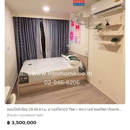
คอนโดมิเนียม 29.48 ตร.ม. มาเอสโตร03 รัชดา-พระราม9 ซอยรัชดาภิเษกซอย3 แยก4 ถนนรัชดาภิเษก ถนนซอยรัชดาภิเษกซอย3 เขตดินแดง กรุงเทพมหานคร
ดินแดง กรุงเทพมหานคร
฿ 3,500,000