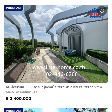
PREMIUM
คอนโดมิเนียม 33.36 ตร.ม. กรู๊ฟคอนโด รัชดา-พระราม9 ซอยรัชดาภิเษกซอย3 ถนนอโศก-ดินแดง ถนนรัชดาภิเษก เขตดินแดง กรุงเทพมหานคร
ดินแดง กรุงเทพมหานคร
฿ 3,400,000
PREMIUM