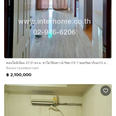
คอนโดมิเนียม 37.31 ตร.ม. ชาโตว์อินทาวน์ รัชดา13-1 ซอยรัชดาภิเษก13 ถนนรัชดาภิเษก เขตดินแดง กรุงเทพมหานคร
ดินแดง กรุงเทพมหานคร
฿ 2,100,000