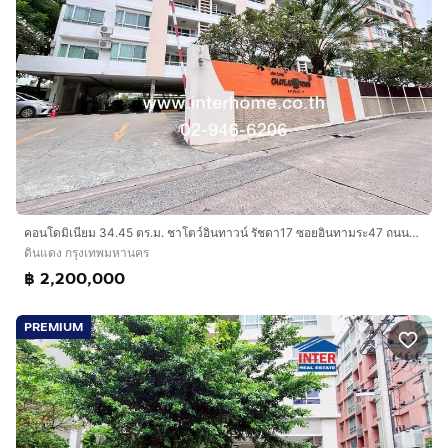
คอนโดมิเนียม 34.45 ตร.ม. ชาโตว์อินทาวน์ รัชดา17 ซอยอินทามระ47 ถนนรัชดาภิเษก ถนนประชาสุข เขตดินแดง กรุงเทพมหานคร
ดินแดง กรุงเทพมหานคร
฿ 2,200,000
PREMIUM