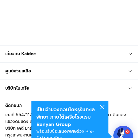
เกี่ยวกับ Kaidee
ศูนย์ช่วยเหลือ
บริษัทในเครือ
ติดต่อเรา
เป็นเจ้าของคอนโดหรูริมทะเล
เลขที่ 554/117 อาคารสกายไนน์ เซ็นเตอร์ ชั้น 22 ถนนอโศก-ดินแดง
พัทยา ภายใต้เครือโรงแรม
แขวงดินแดง เขตดินแดง
Banyan Group
บริษัท เคดี มาร์เก็ตเพลส จำกัด (สำนักงานใหญ่)
พร้อมรับข้อเสนอพิเศษช่วง Pre-
กรุงเทพมหานคร 10400