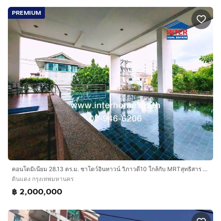
PREMIUM
คอนโดมิเนียม 28.13 ตร.ม. ชาโตว์อินทาวน์ วิภาวดี10 ใกล้กับ MRTสุทธิสาร ซอยวิภาวดีรังสิต10 ซอยอินทามระ33 ถนนสุทธิสารวินิจฉัย ถนนวิภาวดีรังสิต
ดินแดง กรุงเทพมหานคร
฿ 2,000,000