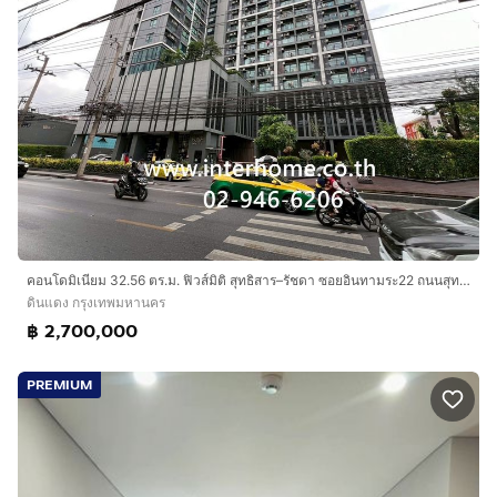
คอนโดมิเนียม 32.56 ตร.ม. ฟิวส์มิติ สุทธิสาร–รัชดา ซอยอินทามระ22 ถนนสุทธิสาร ถนนวิภาวดีรังสิต เขตดินแดง กรุงเทพมหานคร
ดินแดง กรุงเทพมหานคร
฿ 2,700,000
PREMIUM