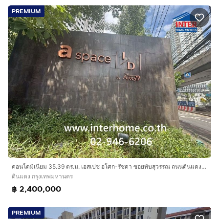
PREMIUM
คอนโดมิเนียม 35.39 ตร.ม. เอสเปซ อโศก-รัชดา ซอยทับสุวรรณ ถนนดินแดง ถนนอโศก-ดินแดง เขตดินแดง กรุงเทพมหานคร
ดินแดง กรุงเทพมหานคร
฿ 2,400,000
PREMIUM