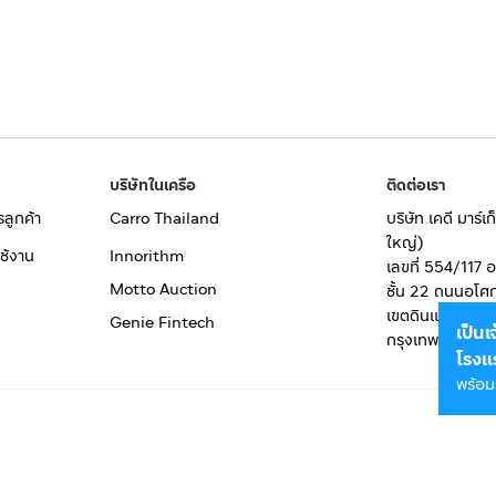
บริษัทในเครือ
ติดต่อเรา
รลูกค้า
Carro Thailand
บริษัท เคดี มาร์
ใหญ่)
ช้งาน
Innorithm
เลขที่ 554/117 
Motto Auction
ชั้น 22 ถนนอโศ
เขตดินแดง
Genie Fintech
เป็น
กรุงเทพมหานคร
โรงแ
พร้อม