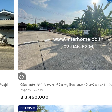
ropcode=67995
ที่ดินเปล่า 25.6 ตร.ว. ที่ดิน หมู่บ้านสหกรณ์เคหะสถานไผ่เขียว ใกล้หมู่บ้านพฤกษา2 ซอยลำลูกกา151 ถนนรังสิต-นครนายก ถนนลำลูกกา ลำลูกกา ปทุมธานี
ลำลูกกา ปทุมธานี
฿ 3,460,000
PREMIUM