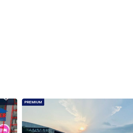
มธานี
มือง
ลำลูกกา41 ถนนลำลูกกา ตำบลคูคต อำเภอลำลูกกา จังหวัดปทุมธานี
PREMIUM
 ผ้าม่านครบ