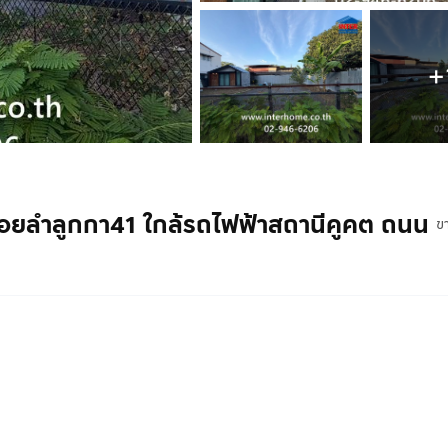
+
าน ซอยลำลูกกา41 ใกล้รถไฟฟ้าสถานีคูคต ถนน
ข