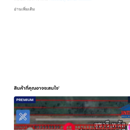
Line ID: @interhome
อ่านเพิ่มเติม
รหัสอสังหาริมทรัพย์ : 67995
ขนาด 60 ตร.ว.
ที่ตั้ง : ที่ดิน+บ้าน ซอยลำลูกกา41 ถ.ลำลูกกา ลำลูกกา ปทุ
รายละเอียด
ใกล้โรงพยาบาลสินแพทย์ ห้างแม็คโคร ใกล้สนามบินดอนเ
ขายที่ดิน+บ้านเดี่ยว 1 ชั้น ใกล้รถไฟฟ้าสถานีคูคต ซอย
สินค้าที่คุณอาจจะสนใจ'
มีบ้านน็อคดาวน์ 1 หลัง กว้าง 6 เมตร ลึก 4 เมตร
มี 1 ห้องนอน 1 ห้องน้ำ 1 ห้องครัวต่อเติมเพิ่มอยู่ด้านหลัง
PREMIUM
การตกเเต่ง
ภายในสามารถทำเป็นออฟฟิศได้ มีแอร์ 1 ตัว ตู้เย็น 1 หลัง
มีพื้นที่ใช้สอยเยอะ