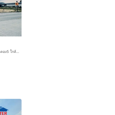
ที่ดินเปล่า 5 ไร่ ที่ดินถนนลำลูกกา ติดถนนเลียบด่วนลำลูกกาคลอง5 ใกล้โรงงาน MOGEN ถนนลำลูกกา ถนนรังสิต-นครนายก ลำลูกกา ปทุมธานี