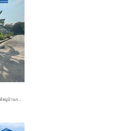
ที่ดินเปล่า 280.8 ตร.ว. ที่ดิน หมู่บ้านเทพธารินทร์ คลอง11 ใกล้หมู่บ้านกรีนการ์เดนท์โฮม คลอง11 ถนนรังสิต-นครนายก ถนนลำลูกกา ลำลูกกา ปทุมธานี