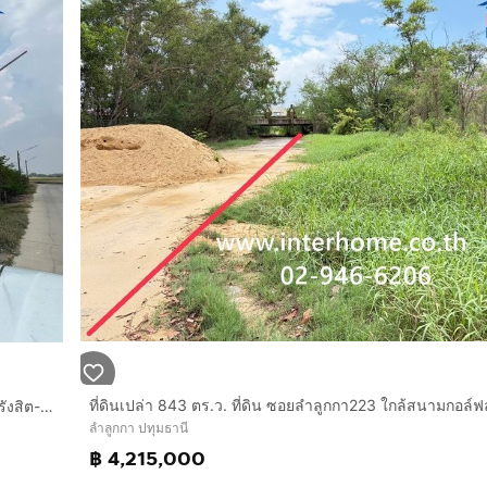
ที่ดินเปล่า 231 ตร.ว. ที่ดิน ซอยเลียบคลอง11 ถนนพหลโยธิน ถนนรังสิต-นครนายก ใกล้มหาวิทยาลัยเทคโนโลยีราชมงคลธัญบุรี ลำลูกกา ปทุมธานี
ลำลูกกา ปทุมธานี
฿ 4,215,000