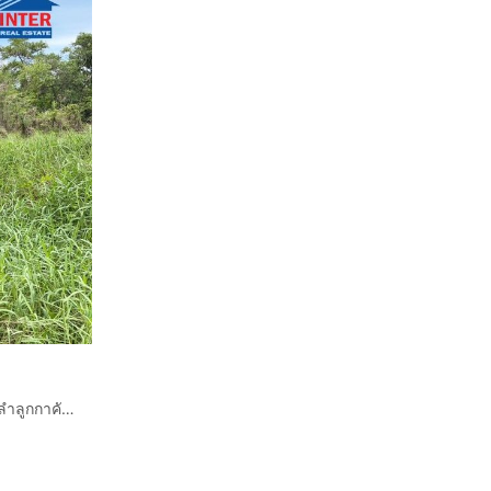
ที่ดินเปล่า 843 ตร.ว. ที่ดิน ซอยลำลูกกา223 ใกล้สนามกอล์ฟลำลูกกาคันทรี่คลับ ลำลูกกา ปทุมธานี