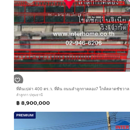
บริเวณรอบบ้านเหมาะทำโกดัง หรือที่จอดรถได้ 6 คัน
ที่ดินถมมาแล้ว 10 ปี
ทำเลดีสถานที่ใกล้เคียง
ทำเลศักยภาพ อยู่ใจกลางชุมชนขนาดใหญ่
ใกล้โรงพยาบาลสินแพทย์ 5 นาที
ห้างแม็คโคร 3 นาที
ห้างบิ๊กซี 10 นาที
การเดินทางสะดวก
ใกล้รถไฟฟ้าสายสีเขียวสถานีคูคต เพียง 3 นาที
สนามบินดอนเมือง 20 นาที
ถนนลำลูกกา ถนนพหลโยธิน
ถนนกาญจนาภิเษก ถนนสายไหม
ลำลูกกา ปทุมธานี
฿ 8,900,000
บริษัท อินเตอร์โฮม เรียลตี้ เอสเตท จำกัด
Interhome Realty Estate
PREMIUM
www.interhome.co.th
โทร.
กดเพื่อดูเบอร์โทร xxxxxx206