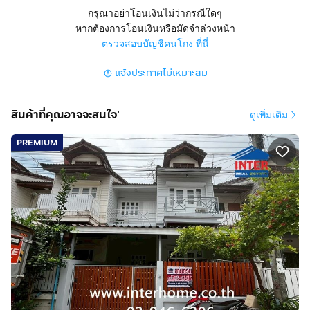
กรุณาอย่าโอนเงินไม่ว่ากรณีใดๆ
สูง 1 ชั้น 3 นอน 1 น้ำ 1 ครัว 1 ห้องรับแขก
หากต้องการโอนเงินหรือมัดจำล่วงหน้า
มีที่จอดรถ 1 คัน แอร์ 2 ตัว
ตรวจสอบบัญชีคนโกง ที่นี่
แจ้งประกาศไม่เหมาะสม
การตกแต่ง :
ขายทาว์นเฮ้าส์ 1 ชั้น เนื้อที่ 22.6 ตร.ว.
บ้านสวย 1 ชั้น (หลังมุม)
สินค้าที่คุณอาจจะสนใจ'
ดูเพิ่มเติม
มี 3 ห้องนอน 1 ห้องน้ำ 1 ห้องครัว 1 ห้องรับแขก
(แถมฟรีเฟอร์นิเจอร์ พร้อมเข้าอยู่)
PREMIUM
ติดตั้งแทงค์น้ำและปั๊มน้ำ
จอดรถได้ 1 คัน ให้แอร์ 2 ตัว
มีสวนหย่อมสวยปลูกต้นไม้ สามารถใช้ทำกิจกรรมพักผ่อน
หน้าบ้านได้
ทำเลดีสถานที่ใกล้เคียง :
~ ใกล้แฟชั่นไอส์แลนด์
~ ใกล้เดอะพรอมานาด
~ เซ็นทรัลอีสต์วิลล์
~ ตลาดเลียบด่วน