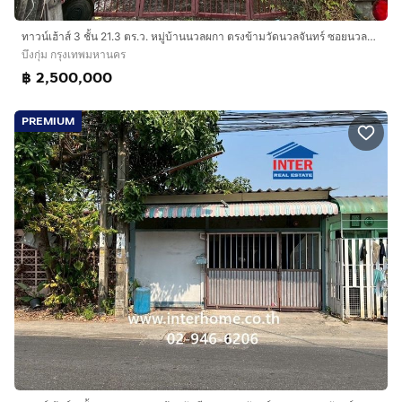
Interhome Realty Estate
www.interhome.co.th
ทาวน์เฮ้าส์ 3 ชั้น 21.3 ตร.ว. หมู่บ้านนวลผกา ตรงข้ามวัดนวลจันทร์ ซอยนวลจันทร์31 ถนนนวลจันทร์31 เขตบึงกุ่ม กรุงเทพมหานคร
โทร.
กดเพื่อดูเบอร์โทร xxxxxx206
บึงกุ่ม กรุงเทพมหานคร
฿ 2,500,000
https://www.interhome.co.th/propertydetail.php?
propcode=68004
PREMIUM