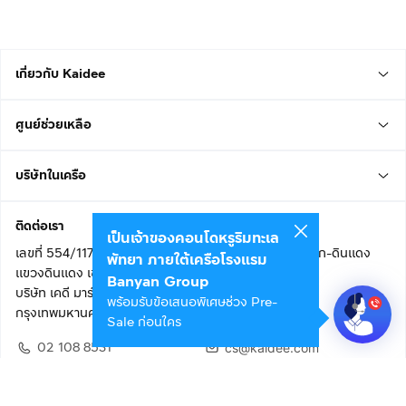
เกี่ยวกับ Kaidee
ศูนย์ช่วยเหลือ
บริษัทในเครือ
ติดต่อเรา
เป็นเจ้าของคอนโดหรูริมทะเล
เลขที่ 554/117 อาคารสกายไนน์ เซ็นเตอร์ ชั้น 22 ถนนอโศก-ดินแดง
พัทยา ภายใต้เครือโรงแรม
แขวงดินแดง เขตดินแดง
Banyan Group
บริษัท เคดี มาร์เก็ตเพลส จำกัด (สำนักงานใหญ่)
พร้อมรับข้อเสนอพิเศษช่วง Pre-
กรุงเทพมหานคร 10400
Sale ก่อนใคร
02 108 8531
cs@kaidee.com
ติดตามเรา