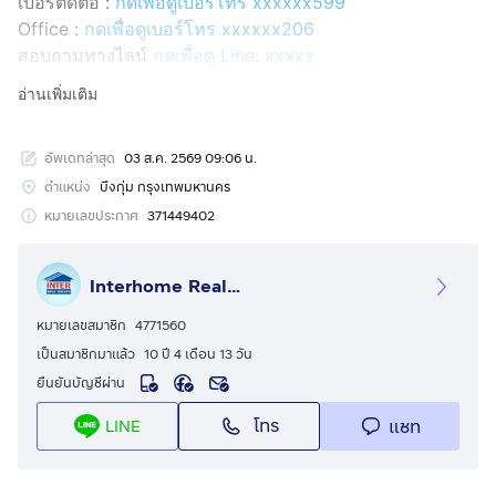
เบอร์ติดต่อ :
กดเพื่อดูเบอร์โทร xxxxxx599
Office :
กดเพื่อดูเบอร์โทร xxxxxx206
สอบถามทางไลน์
กดเพื่อดู Line: xxxxx
Line ID: @interhome
อ่านเพิ่มเติม
รหัสอสังหาริมทรัพย์ : 68004
อัพเดทล่าสุด
03 ส.ค. 2569 09:06 น.
ขนาด 22.6 ตร.ว.
ตำแหน่ง
บึงกุ่ม กรุงเทพมหานคร
ที่ตั้ง : หมู่บ้านเคหะธานี2 ถ.รามอินทรา เขตบึงกุ่ม
หมายเลขประกาศ
371449402
กรุงเทพมหานคร
Interhome Realty Estate
รายละเอียด
ใกล้แฟชั่นไอส์แลนด์ ใกล้เดอะพรอมานาด เซ็นทรัลอีสต์วิลล์
หมายเลขสมาชิก
4771560
เป็นสมาชิกมาแล้ว
10 ปี 4 เดือน 13 วัน
หมู่บ้านเคหะธานี 2 ขายทาวน์เฮ้าส์ 1 ชั้น
ยืนยันบัญชีผ่าน
โทร
แชท
LINE
ขายทาวน์เฮ้าส์ 1 ชั้น ใกล้วัดนวลจันทร์ ซอยนวลจันทร์56
แยก1 (ซอยรามอินทรา44) ถนนรามอินทรา แขวงนวลจันทร์
เขตบึงกุ่ม กรุงเทพมหานคร