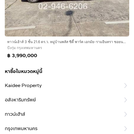
ทาวน์เฮ้าส์ 3 ชั้น 21.6 ตร.ว. หมู่บ้านพลัส ซิตี้ พาร์ค เอกมัย-รามอินทรา ซอยนวลจันทร์32 ถนนนวมินทร์-รามอินทรา ถนนนวลจันทร์ เขตบึงกุ่ม กรุงเทพ
บึงกุ่ม กรุงเทพมหานคร
฿ 3,990,000
หาซื้อในหมวดหมู่นี้
Kaidee Property
อสังหาริมทรัพย์
ทาวน์เฮ้าส์
กรุงเทพมหานคร