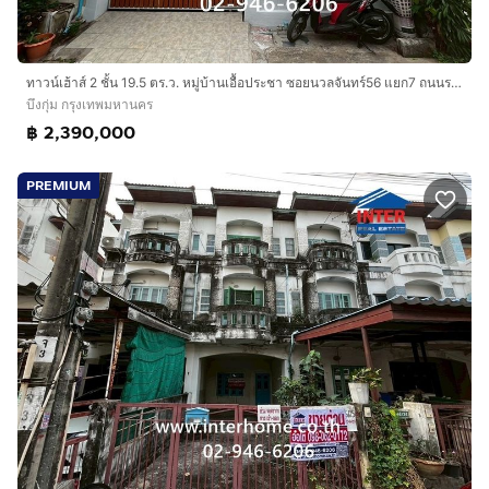
~ โลตัสสุขาภิบาล 1
~ แม็กแวลู่ นวมินทร์
~ เดอะคริสตัลรามอินทรา
ทาวน์เฮ้าส์ 2 ชั้น 19.5 ตร.ว. หมู่บ้านเอื้อประชา ซอยนวลจันทร์56 แยก7 ถนนรามอินทรา ถนนนวลจันทร์ เขตบึงกุ่ม กรุงเทพมหานคร
~ โรงพยาบาลสินแพทย์
บึงกุ่ม กรุงเทพมหานคร
~ โรงพยาบาลนวเวช
฿ 2,390,000
~ โรงพยาบาลพญาไทนวมินทร์
~ วัดนวลจันทร์
PREMIUM
~ บุญถาวร เกษตร-นวมินทร์
การเดินทางสะดวก :
เข้า-ออกได้ลายเส้นทาง
~ ถนนนวลจันทร์
~ ถนนนวมินทร์
~ ถนนรามอินทรา
~ ใกล้รถไฟฟ้าสายสีชมพู ( PK 23 )
~ ใกล้ทางด่วนเอกมัยรามอินทรา เพียง 5 นาที
บริษัท อินเตอร์โฮม เรียลตี้ เอสเตท จำกัด