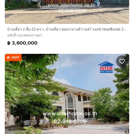
บ้านเดี่ยว 2 ชั้น 23 ตร.ว. บ้านเดี่ยว ซอยงามวงศ์วาน47 แยก6 (ซอยชินเขต 2-6 ) ถนนพหลโยธิน ถนนงามวงศ์วาน เขตหลักสี่ กรุงเทพมหานคร
หลักสี่ กรุงเทพมหานคร
฿ 3,600,000
HOT