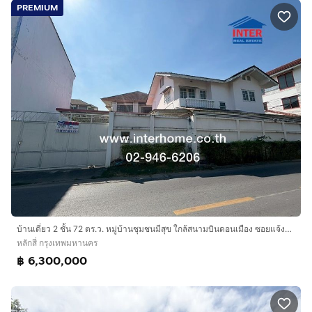
PREMIUM
บ้านเดี่ยว 2 ชั้น 72 ตร.ว. หมู่บ้านชุมชนมีสุข ใกล้สนามบินดอนเมือง ซอยแจ้งวัฒนะ10 แยก9-1-15 ถนนแจ้งวัฒนะ เขตหลักสี่ กรุงเทพมหานคร
หลักสี่ กรุงเทพมหานคร
฿ 6,300,000