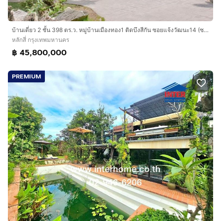
บ้านเดี่ยว 2 ชั้น 398 ตร.ว. หมู่บ้านเมืองทอง1 ติดบึงสีกัน ซอยแจ้งวัฒนะ14 (ซอยริมพะเยา ) ถนนแจ้งวัฒนะ เขตหลักสี่ กรุงเทพมหานคร
หลักสี่ กรุงเทพมหานคร
฿ 45,800,000
PREMIUM