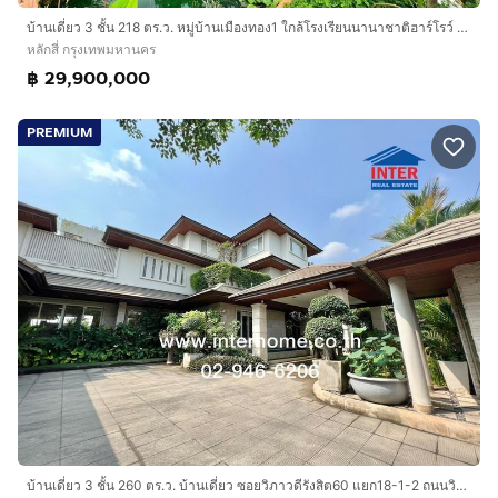
บ้านเดี่ยว 3 ชั้น 218 ตร.ว. หมู่บ้านเมืองทอง1 ใกล้โรงเรียนนานาชาติฮาร์โรว์ ซอยแสนหวี3 ถนนแจ้งวัฒนะ14 (ถนนพิงคนคร) ถนนซอยแสนหวี3 เขตหลักสี่
หลักสี่ กรุงเทพมหานคร
฿ 29,900,000
PREMIUM
บ้านเดี่ยว 3 ชั้น 260 ตร.ว. บ้านเดี่ยว ซอยวิภาวดีรังสิต60 แยก18-1-2 ถนนวิภาวดี-รังสิต ถนนพหลโยธิน เขตหลักสี่ กรุงเทพมหานคร