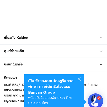
เกี่ยวกับ Kaidee
ศูนย์ช่วยเหลือ
บริษัทในเครือ
ติดต่อเรา
เป็นเจ้าของคอนโดหรูริมทะเล
เลขที่ 554/117 อาคารสกายไนน์ เซ็นเตอร์ ชั้น 22 ถนนอโศก-ดินแดง
พัทยา ภายใต้เครือโรงแรม
แขวงดินแดง เขตดินแดง
Banyan Group
บริษัท เคดี มาร์เก็ตเพลส จำกัด (สำนักงานใหญ่)
พร้อมรับข้อเสนอพิเศษช่วง Pre-
กรุงเทพมหานคร 10400
Sale ก่อนใคร