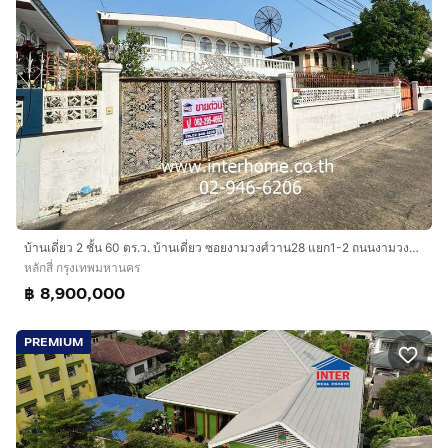
บ้านเดี่ยว 2 ชั้น 60 ตร.ว. บ้านเดี่ยว ซอยงามวงศ์วาน28 แยก1-2 ถนนงามวงศ์วาน ถนนประชาชื่น เขตหลักสี่ กรุงเทพมหานคร
หลักสี่ กรุงเทพมหานคร
฿ 8,900,000
PREMIUM