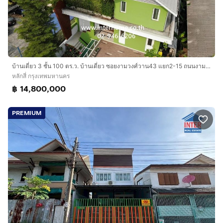
บ้านเดี่ยว 3 ชั้น 100 ตร.ว. บ้านเดี่ยว ซอยงามวงศ์วาน43 แยก2-15 ถนนงามวงศ์วาน ถนนชินเขต เขตหลักสี่ กรุงเทพมหานคร
หลักสี่ กรุงเทพมหานคร
฿ 14,800,000
PREMIUM