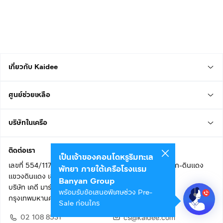
เกี่ยวกับ Kaidee
ศูนย์ช่วยเหลือ
บริษัทในเครือ
ติดต่อเรา
เป็นเจ้าของคอนโดหรูริมทะเล
เลขที่ 554/117 อาคารสกายไนน์ เซ็นเตอร์ ชั้น 22 ถนนอโศก-ดินแดง
พัทยา ภายใต้เครือโรงแรม
แขวงดินแดง เขตดินแดง
Banyan Group
บริษัท เคดี มาร์เก็ตเพลส จำกัด (สำนักงานใหญ่)
พร้อมรับข้อเสนอพิเศษช่วง Pre-
กรุงเทพมหานคร 10400
Sale ก่อนใคร
02 108 8531
cs@kaidee.com