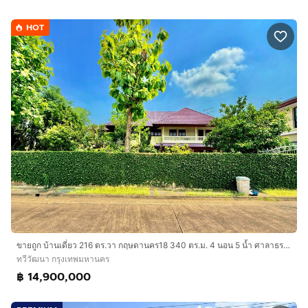
HOT
ขายถูก บ้านเดี่ยว 216 ตร.วา กฤษดานคร18 340 ตร.ม. 4 นอน 5 น้ำ ศาลาธรรมสพน์
ทวีวัฒนา กรุงเทพมหานคร
฿ 14,900,000