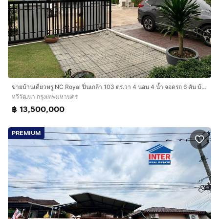
ขายบ้านเดี่ยวหรู NC Royal ปิ่นเกล้า 103 ตร.วา 4 นอน 4 น้ำ จอดรถ 6 คัน บ้านใหญ่ พร้อมอยู่ ใกล้ The Mall บางแค
ทวีวัฒนา กรุงเทพมหานคร
฿ 13,500,000
PREMIUM