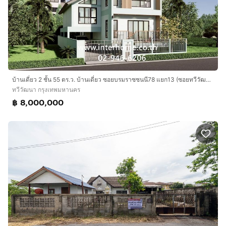
บ้านเดี่ยว 2 ชั้น 55 ตร.ว. บ้านเดี่ยว ซอยบรมราซซนนี78 แยก13 (ซอยทวีวัฒนา22) ใกล้มหาวิทยาลัยมหิดล ศาลายา ถนนบรมราชชนนี เขตทวีวัฒนา กรุงเทพ
ทวีวัฒนา กรุงเทพมหานคร
฿ 8,000,000