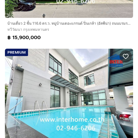
บ้านเดี่ยว 2 ชั้น 116.6 ตร.ว. หมู่บ้านเดอะแกรนด์ ปิ่นเกล้า (อัลพีน่า) ถนนบรมราชชนนี ถนนพุทธมณฑลสาย3-ศาลาธรรมสพน์ เขตทวีวัฒนา กรุงเทพมหานคร
ทวีวัฒนา กรุงเทพมหานคร
฿ 15,900,000
PREMIUM