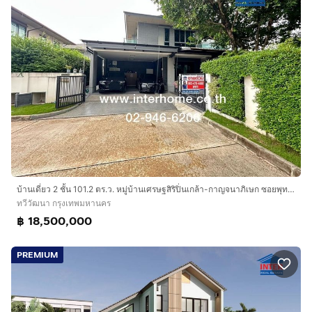
บ้านเดี่ยว 2 ชั้น 101.2 ตร.ว. หมู่บ้านเศรษฐสิริปิ่นเกล้า-กาญจนาภิเษก ซอยพุทธมณฑลสาย2 ซอย24 ถนนกาญจนาภิเษก ถนนพุทธมณฑลสาย2 ถนนบรมราชชนนี
ทวีวัฒนา กรุงเทพมหานคร
฿ 18,500,000
PREMIUM