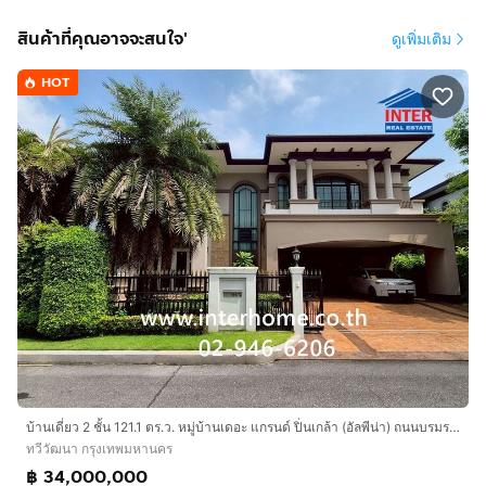
สินค้าที่คุณอาจจะสนใจ'
ดูเพิ่มเติม
HOT
บ้านเดี่ยว 2 ชั้น 121.1 ตร.ว. หมู่บ้านเดอะ แกรนด์ ปิ่นเกล้า (อัลพีน่า) ถนนบรมราชชนนี ถนนพุทธมณฑลสาย3-ศาลาธรรมสพน์ เขตทวีวัฒนา กรุงเทพมหานคร
ทวีวัฒนา กรุงเทพมหานคร
฿ 34,000,000