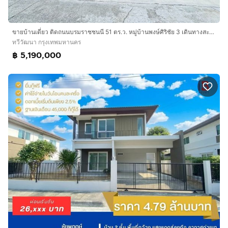
ขายบ้านเดี่ยว ติดถนนบรมราชชนนี 51 ตร.ว. หมู่บ้านพงษ์ศิริชัย 3 เดินทางสะดวกเข้าเมืองง่าย
ทวีวัฒนา กรุงเทพมหานคร
฿ 5,190,000