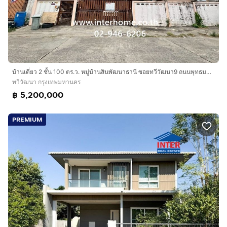
บ้านเดี่ยว 2 ชั้น 100 ตร.ว. หมู่บ้านสินพัฒนาธานี ซอยทวีวัฒนา9 ถนนพุทธมณฑสาย3 ถนนเลียบคลองทวีวัฒนา เขตทวีวัฒนา กรุงเทพมหานคร
ทวีวัฒนา กรุงเทพมหานคร
฿ 5,200,000
PREMIUM