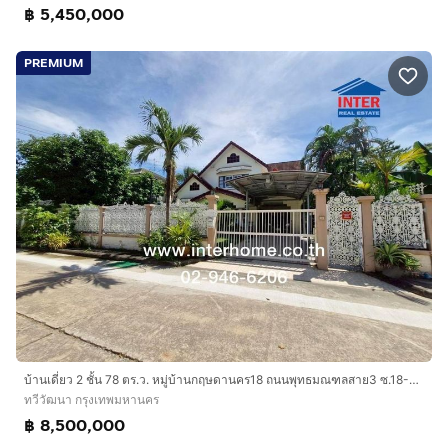
฿ 5,450,000
PREMIUM
บ้านเดี่ยว 2 ชั้น 78 ตร.ว. หมู่บ้านกฤษดานคร18 ถนนพุทธมณฑลสาย3 ซ.18-4 ถนนบรมราชชนนี เขตทวีวัฒนา กรุงเทพมหานคร
ทวีวัฒนา กรุงเทพมหานคร
฿ 8,500,000