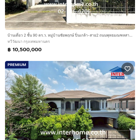
บ้านเดี่ยว 2 ชั้น 90 ตร.ว. หมู่บ้านชัยพฤกษ์ ปิ่นเกล้า-สาย2 ถนนพุทธมณฑลสาย2 ถนนบรมราชชนนี เขตทวีวัฒนา กรุงเทพมหานคร
ทวีวัฒนา กรุงเทพมหานคร
฿ 10,500,000
PREMIUM