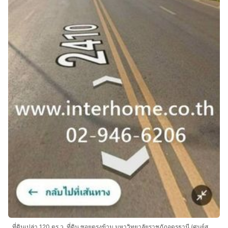
ที่ดินเปล่า 120 ตร.ว. ที่ดิน ซอยตรงข้าม มหาวิทยาลัยราชภัฏอุดรธานี (ศูนย์สามพร้าว) ถนนทางหลวงหมายเลข2410 เมืองอุดรธานี อุดรธานี