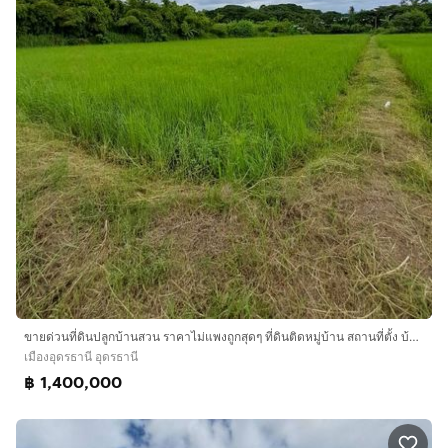
ขายด่วนที่ดินปลูกบ้านสวน ราคาไม่แพงถูกสุดๆ ที่ดินติดหมู่บ้าน สถานที่ตั้ง บ้านตาด ตำบล บ้านตาด อำเภอเมืองอุดรธานี แผ่นดินธรรมแผ่นดินทอง ใกล้วัดป่าบ้านตาด1กิโลเมตรใกล้สนามบิล6กิโล
เมืองอุดรธานี อุดรธานี
฿ 1,400,000