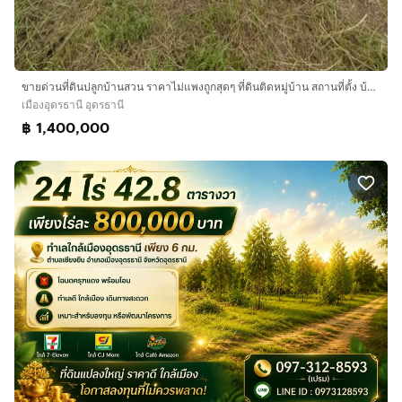
ขายด่วนที่ดินปลูกบ้านสวน ราคาไม่แพงถูกสุดๆ ที่ดินติดหมู่บ้าน สถานที่ตั้ง บ้านตาด ตำบล บ้านตาด อำเภอเมืองอุดรธานี แผ่นดินธรรมแผ่นดินทอง ใกล้วัดป่าบ้านตาด1กิโลเมตรใกล้สนามบิน6กิโล
เมืองอุดรธานี อุดรธานี
฿ 1,400,000