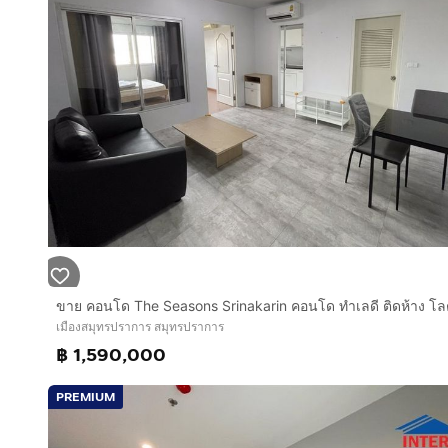
-สระว่ายน้ำไซร์โอลิปิก🌊
-ห้อง ประชุม 👨‍🏫
-ห้องทำงาน ￼🧑‍💻
-ฟิตเนส 💪
-ห้องโยคะ
-สนามบาสเกตบอล 🏀
-สวนหย่อม ￼🍃￼￼
🏢ค่าเช่า 9000/เดือน🏢
เมืองสมุทรปราการ สมุทรปราการ
฿ 1,590,000
PREMIUM