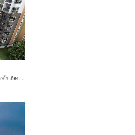
ขายคอนโด The Parkland Lite สุขุมวิท-ปากน้ำ ใกล้ BTS ปากน้ำ เพียง 1.1 ล้านบาท