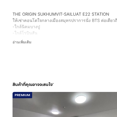
THE ORIGIN SUKHUMVIT-SAILUAT E22 STATION
ให้เช่าคอนโดใจกลางเมืองสมุทรปราการนั่ง BTS ต่อเดียว
-ใกล้นิคมบางปู
-ใกล้โรบินสัน
-ใกล้บิ๊กซี
อ่านเพิ่มเติม
-ใกล้โลตัส แม็คโคร
🏢ปล่อยเช่า1ห้อง 🏢 ขนาดห้อง 23 ตร.ม. ชั้น23
🌊วิวห้องหันไปทางแม่น้ำเจ้าพระยา 🌊
นัดวันมาดูห้องจริงกันเลยครับจะได้ไม่เสียเวลา
อุปกรณ์เครื่องใช้ไฟฟ้า
-เครื่องซักผ้า
สินค้าที่คุณอาจจะสนใจ'
-เครื่องทำน้ำอุ่น
PREMIUM
-ตู้เย็น
-ไมโครเวฟ
-เครื่องดูดควัน
——-——ส่วนกลาง————