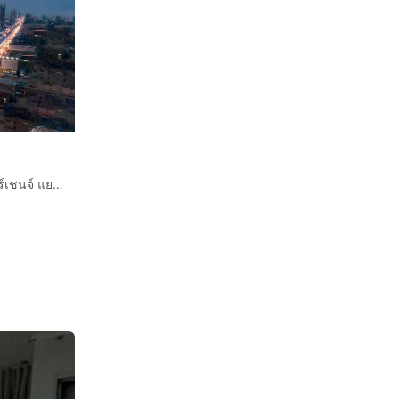
คอนโดมิเนียม 34.08 ตร.ม. เดอะเมโทรโพลิส สำโรง อินเตอร์เชนจ์ แยกกเทพารักษ์ ถนนสุขุมวิท ถนนเทพารักษ์ เมืองสมุทรปราการ สมุทรปราการ