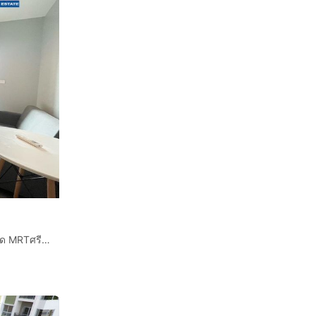
คอนโดมิเนียม 26.31 ตร.ม. นิวโนเบิล ศรีนครินทร์-ลาซาล ติด MRTศรีลาซาล ใกล้เซ็นทรัลบางนา ถนนศรีนครินทร์ ถนนลาซาล เมืองสมุทรปราการ สมุทรปราการ