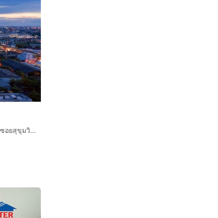
คอนโดมิเนียม 30.02 ตร.ม. ไนท์บริดจ์ คอลลาจ สุขุมวิท 107 ซอยสุขุมวิท107 ถนนสุขุมวิท ถนนสุขุมวิท107 เมืองสมุทรปราการ สมุทรปราการ