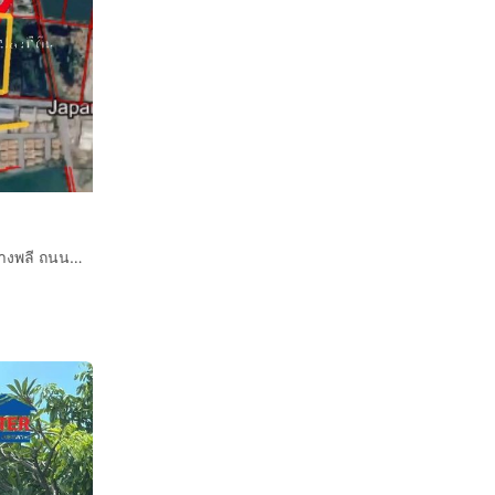
ที่ดินเปล่า 4 ไร่ 4.2 ตร.ว. ที่ดิน ซอยกาญจนพันธ์ ถนนตำหรุบางพลี ถนนเทพารักษ์ เมืองสมุทรปราการ สมุทรปราการ