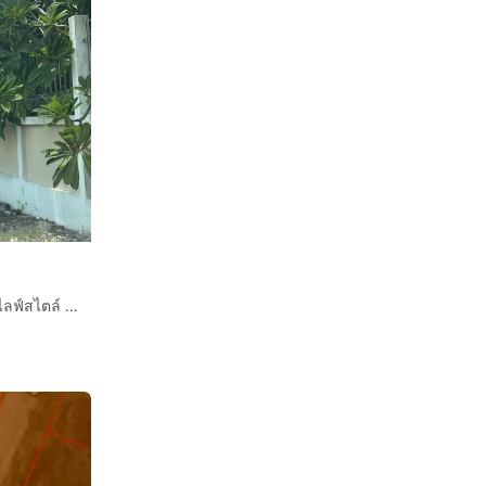
ที่ดินเปล่า 2 ไร่ 147 ตร.ว. ใกล้ BTS สถานีสายลวด โรบินสันไลฟ์สไตล์ ระหว่างซอยสายลวด6-8 ถนนสุขุมวิท ถนนสายลวด เมืองสมุทรปราการ