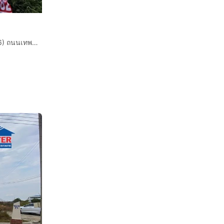
ที่ดินเปล่า 400 ตร.ว. ที่ดิน ซอยมังกร-ขันดี (ซอยเทพารักษ์116) ถนนเทพารักษ์ ถนนสุขุมวิท เมืองสมุทรปราการ สมุทรปราการ