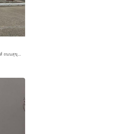
ที่ดินเปล่า 70.4 ตร.ว. ที่ดิน โครงการ180 องศา บางปู บีชเฮาส์ ถนนสุขุมวิทสายเก่า ถนนตำหรุ-บางพลี เมืองสมุทรปราการ สมุทรปราการ