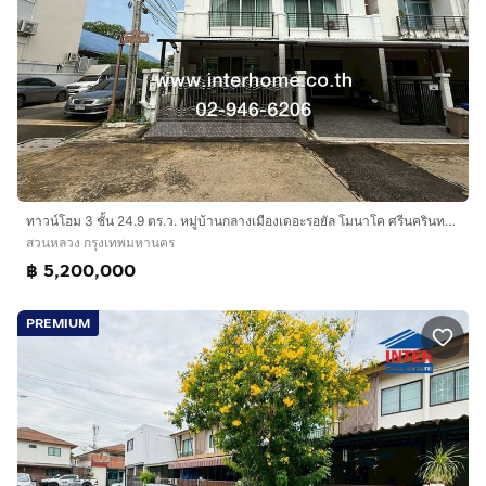
ทาวน์โฮม 3 ชั้น 24.9 ตร.ว. หมู่บ้านกลางเมืองเดอะรอยัล โมนาโค ศรีนครินทร์-พัฒนาการ ซอยศรีนครินทร์24 ถนนศรีนครินทร์ ถนนพัฒนาการ เขตสวนหลวง
สวนหลวง กรุงเทพมหานคร
฿ 5,200,000
PREMIUM