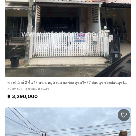
ทาวน์เฮ้าส์ 2 ชั้น 17 ตร.ว. หมู่บ้านมายเพลส สุขุมวิท77 อ่อนนุช ซอยอ่อนนุช17 แยก16 ถนนศรีนครินทร์ ถนนอ่อนนุช เขตสวนหลวง กรุงเทพมหานคร
สวนหลวง กรุงเทพมหานคร
฿ 3,290,000