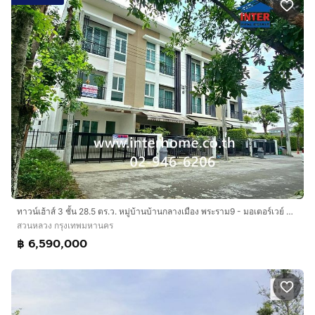
ทาวน์เฮ้าส์ 3 ชั้น 28.5 ตร.ว. หมู่บ้านบ้านกลางเมือง พระราม9 - มอเตอร์เวย์ ติดถนนมอเตอร์เวย์ ใกล้รถไฟฟ้าสายสีเหลือง สถานีหัวหมาก ถนนพระราม9
สวนหลวง กรุงเทพมหานคร
฿ 6,590,000