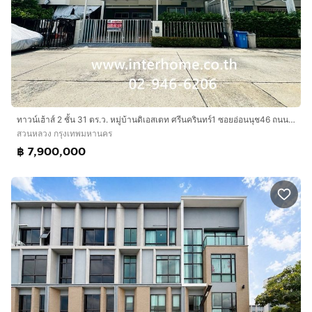
ทาวน์เฮ้าส์ 2 ชั้น 31 ตร.ว. หมู่บ้านดิเอสเตท ศรีนครินทร์1 ซอยอ่อนนุช46 ถนนอ่อนนุช ถนนศรีนครินทร์ เขตสวนหลวง กรุงเทพมหานคร
สวนหลวง กรุงเทพมหานคร
฿ 7,900,000