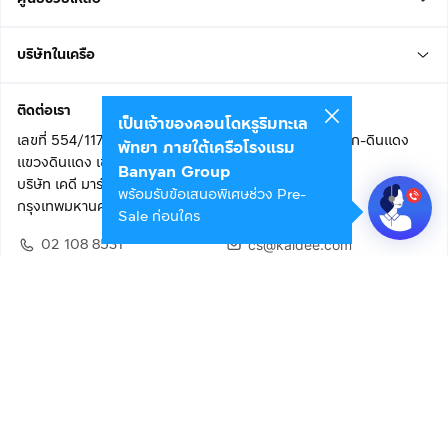
บริษัทในเครือ
ติดต่อเรา
เป็นเจ้าของคอนโดหรูริมทะเล
เลขที่ 554/117 อาคารสกายไนน์ เซ็นเตอร์ ชั้น 22 ถนนอโศก-ดินแดง
พัทยา ภายใต้เครือโรงแรม
แขวงดินแดง เขตดินแดง
Banyan Group
บริษัท เคดี มาร์เก็ตเพลส จำกัด (สำนักงานใหญ่)
พร้อมรับข้อเสนอพิเศษช่วง Pre-
กรุงเทพมหานคร 10400
Sale ก่อนใคร
02 108 8531
cs@kaidee.com
ติดตามเรา
เพื่อประสบการณ์ใช้งานที่ดีขึ้น