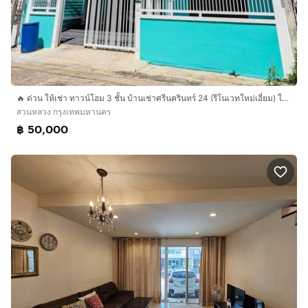
🔥 ด่วน ให้เช่า ทาวน์โฮม 3 ชั้น บ้านเช่าศรีนครินทร์ 24 (รีโนเวทใหม่เอี่ยม) ใกล้รถไฟฟ้า และซีคอนสแควร์
สวนหลวง กรุงเทพมหานคร
฿ 50,000