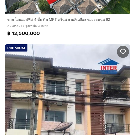
ขาย โฮมออฟฟิศ 4 ชั้น ติด MRT ศรีนุช สายสีเหลือง ซอยอ่อนนุช 62
สวนหลวง กรุงเทพมหานคร
฿ 12,500,000
PREMIUM