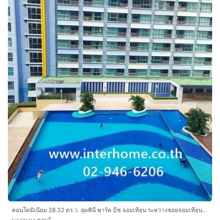
คอนโดมิเนียม 28.32 ตร.ว. ลุมพินี พาร์ค บีช จอมเทียน ระหว่างซอยจอมเทียน18-19 ถนนจอมเทียนสายหนึ่ง ถนนสุขุมวิท บางละมุง ชลบุรี
บางละมุง ชลบุรี