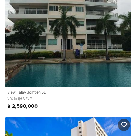
View​ Talay​ Jomtien​ 5D
บางละมุง ชลบุรี
฿ 2,590,000