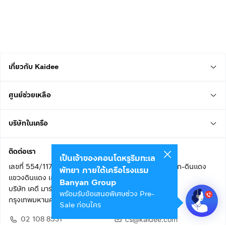
เกี่ยวกับ Kaidee
ศูนย์ช่วยเหลือ
บริษัทในเครือ
ติดต่อเรา
เป็นเจ้าของคอนโดหรูริมทะเล
เลขที่ 554/117 อาคารสกายไนน์ เซ็นเตอร์ ชั้น 22 ถนนอโศก-ดินแดง
พัทยา ภายใต้เครือโรงแรม
แขวงดินแดง เขตดินแดง
Banyan Group
บริษัท เคดี มาร์เก็ตเพลส จำกัด (สำนักงานใหญ่)
พร้อมรับข้อเสนอพิเศษช่วง Pre-
กรุงเทพมหานคร 10400
Sale ก่อนใคร
02 108 8531
cs@kaidee.com