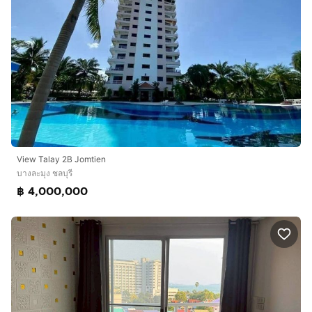
View​ Talay​ 2B​ Jomtien
บางละมุง ชลบุรี
฿ 4,000,000