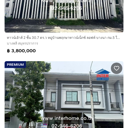
ทาวน์เฮ้าส์ 2 ชั้น 30.7 ตร.ว หมู่บ้านพฤกษาทาวน์เน็กซ์ ลอฟท์ บางนา กม.5 ใกล้วัดคลองปลัดเปรียง ถนนบางนา-ตราด ถนนศรีนคริน ถนนบัวนครินทร์
บางพลี สมุทรปราการ
฿ 3,800,000
PREMIUM