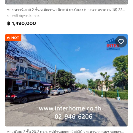
ขาย ทาวน์เฮาส์ 2 ชั้น ม.มัณฑนา นิเวศน์ บางโฉลง (บางนา-ตราด กม.18) 22 ตารางวา
บางพลี สมุทรปราการ
฿ 1,490,000
HOT
ทาวน์โฮม 2 ชั้น 20.2 ตร.ว. หมู่บ้านพฤกษาวิลล์30 วงแหวน-อ่อนนุช ซอยลาดกระบัง14-1 ถนนลาดกระบัง บางพลี สมุทรปราการ