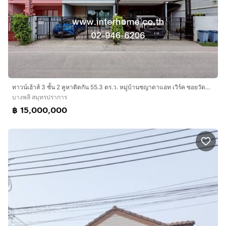
ทาวน์เฮ้าส์ 3 ชั้น 2 คูหาติดกัน 55.3 ตร.ว. หมู่บ้านชญาดาแอท เวิร์ค ซอยวัดคลองปลัดเปรียง ซอยศรีด่าน22 ถนนบางนา-ตราด ถนนศรีนครินทร์ บางพลี
บางพลี สมุทรปราการ
฿ 15,000,000