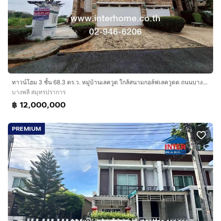
ทาวน์โฮม 3 ชั้น 68.3 ตร.ว. หมู่บ้านเลควูด ใกล้สนามกอล์ฟเลควูดด ถนนบางนา-ตราด บางพลี สมุทรปราการ
บางพลี สมุทรปราการ
฿ 12,000,000
PREMIUM