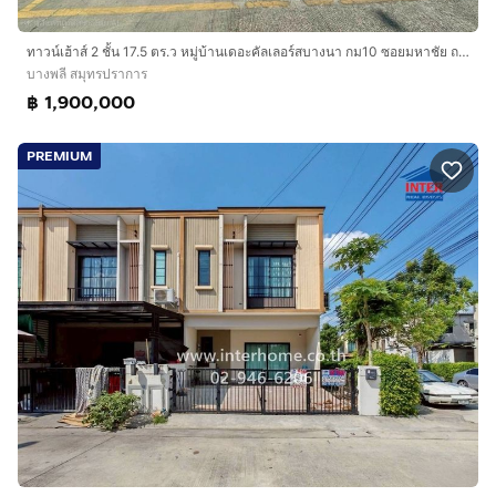
ทาวน์เฮ้าส์ 2 ชั้น 17.5 ตร.ว หมู่บ้านเดอะคัลเลอร์สบางนา กม10 ซอยมหาชัย ถนนบางนา-ตราด กม.10 ถนนกิ่งแก้ว-บางพลี บางพลี สมุทรปราการ
บางพลี สมุทรปราการ
฿ 1,900,000
PREMIUM