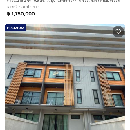
ทาวน์เฮ้าส์ 2 ชั้น 19.5 ตร.ว. หมู่บ้านนิรันดร์วิลล์ 10 ซอยวัดศรีวารีน้อย (ซอยลาดกระบัง54) ถนนวัดศรีวรีน้อย ถนนบางนา-ตราด บางพลี สมุทรปราการ
บางพลี สมุทรปราการ
฿ 1,750,000
PREMIUM