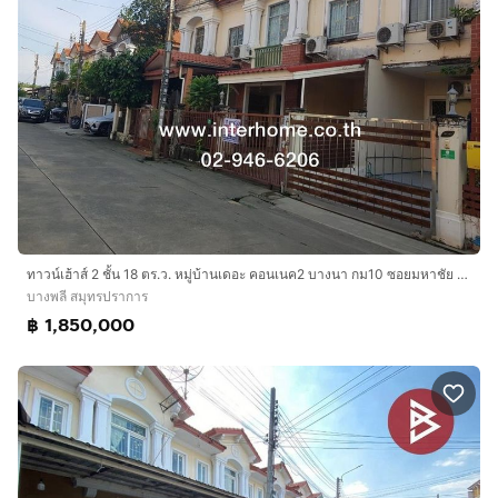
ทาวน์เฮ้าส์ 2 ชั้น 18 ตร.ว. หมู่บ้านเดอะ คอนเนค2 บางนา กม10 ซอยมหาชัย (บางนากม.10 ) ถนนบางนา-ตราด ถนนเทพารักษ์ บางพลี สมุทรปราการ
บางพลี สมุทรปราการ
฿ 1,850,000