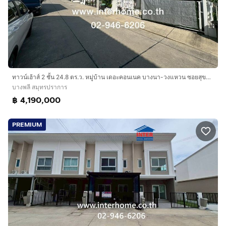
ทาวน์เฮ้าส์ 2 ชั้น 24.8 ตร.ว. หมู่บ้าน เดอะคอนเนค บางนา-วงแหวน ซอยสุขาภิบาล2 ซอย27 ถนนอ่อนนุช บางพลี สมุทรปราการ
บางพลี สมุทรปราการ
฿ 4,190,000
PREMIUM