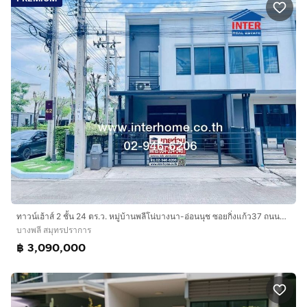
ทาวน์เฮ้าส์ 2 ชั้น 24 ตร.ว. หมู่บ้านพลีโน่บางนา-อ่อนนุช ซอยกิ่งแก้ว37 ถนนลาดกระบัง ถนนบางนา-ตราด ถนนกิ่งแก้ว บางพลี สมุทรปราการ
บางพลี สมุทรปราการ
฿ 3,090,000