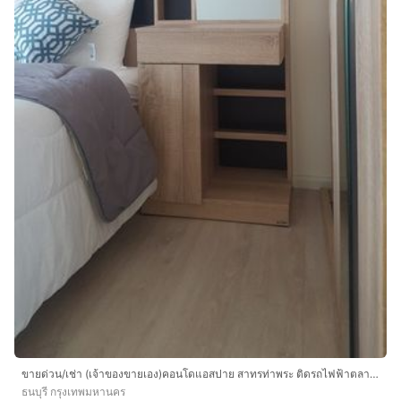
ขายด่วน/เช่า (เจ้าของขายเอง)คอนโดแอสปาย สาทรท่าพระ ติดรถไฟฟ้าตลาดพลู
ธนบุรี กรุงเทพมหานคร