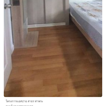
โครงการแอสปาย สาธร ท่าพระ
ธนบุรี กรุงเทพมหานคร