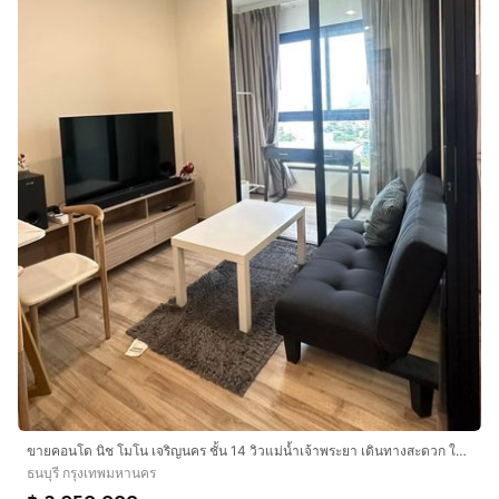
ขายคอนโด นิช โมโน เจริญนคร ชั้น 14 วิวแม่น้ำเจ้าพระยา เดินทางสะดวก ใกล้รถไฟฟ้า BTS สถานีตลาดพลู
ธนบุรี กรุงเทพมหานคร