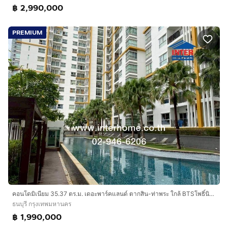
฿ 2,990,000
PREMIUM
คอนโดมิเนียม 35.37 ตร.ม. เดอะพาร์คแลนด์ ตากสิน-ท่าพระ ใกล้ BTSโพธิ์นิมิตร ถนนราชพฤกษ์ ถนนสมเด็จพระเจ้าตากสิน ถนนตากสิส22 เขตธนบุรี กรุงเทพ
ธนบุรี กรุงเทพมหานคร
฿ 1,990,000