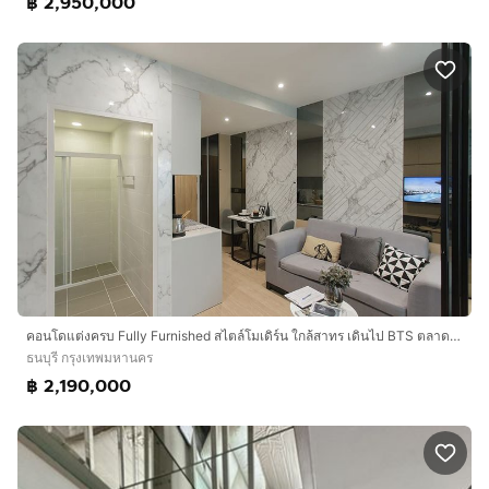
฿ 2,950,000
คอนโดแต่งครบ Fully Furnished สไตล์โมเดิร์น ใกล้สาทร เดินไป BTS ตลาดพลู ได้สบายๆ โครงการ The Matt สาทร-ท่าพระ 2
ธนบุรี กรุงเทพมหานคร
฿ 2,190,000