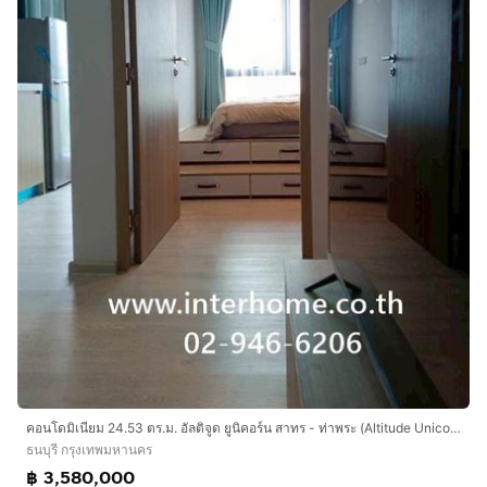
คอนโดมิเนียม 24.53 ตร.ม. อัลติจูด ยูนิคอร์น สาทร - ท่าพระ (Altitude Unicorn Sathorn - Thapra) ใกล้ เดอะมอลล์ท่าพระ ซอยรัชดาท่าพระ13
ธนบุรี กรุงเทพมหานคร
฿ 3,580,000