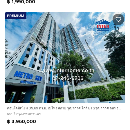
฿ 1,990,000
PREMIUM
คอนโดมิเนียม 39.69 ตร.ม. เมโทร สกาย วุฒากาศ ใกล้ BTSวุฒากาศ ถนนวุฒากาศ ถนนเทอดไท เขตธนบุรี กรุงเทพมหานคร
ธนบุรี กรุงเทพมหานคร
฿ 3,960,000