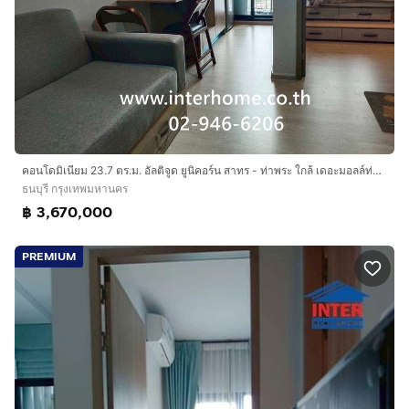
คอนโดมิเนียม 23.7 ตร.ม. อัลติจูด ยูนิคอร์น สาทร - ท่าพระ ใกล้ เดอะมอลล์ท่าพระ ซอยรัชดาท่าพระ13 ถนนรัชดาภิเษก ถนนวุฒากาศ เขตธนบุรี กรุงเทพ
ธนบุรี กรุงเทพมหานคร
฿ 3,670,000
PREMIUM