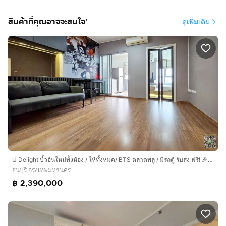
สินค้าที่คุณอาจจะสนใจ'
ดูเพิ่มเติม
U Delight บิ้วอินใหม่ทั้งห้อง / ให้ทั้งหมด/ BTS ตลาดพลู / มีรถตู้ รับส่ง ฟรี! 🎉 ขาย 2.39 ลบ. ฟรี ทุกคชจ.!!
ธนบุรี กรุงเทพมหานคร
฿ 2,390,000