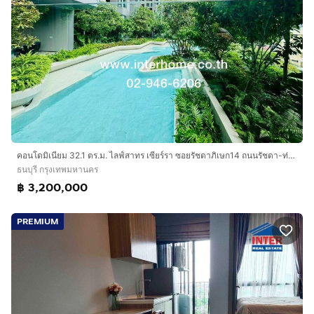
คอนโดมิเนียม 32.1 ตร.ม. ไลฟ์สาทร เซียร์รา ซอยรัชดาภิเษก14 ถนนรัชดา-ท่าพระ ถนนวุฒากาศ เขตธนบุรี กรุงเทพมหานคร
ธนบุรี กรุงเทพมหานคร
฿ 3,200,000
PREMIUM