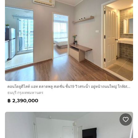
คอนโดยูดีไลท์ แอท ตลาดพลู สเตชั่น ชั้น19 วิวสระน้ำ อยู่หน้าถนนใหญ่ ใกล้bts mrt ห้างเดอะมอล์ท่าพระ มินิบิ๊กซี โลตัส ตลาดนัด
ธนบุรี กรุงเทพมหานคร
฿ 2,390,000