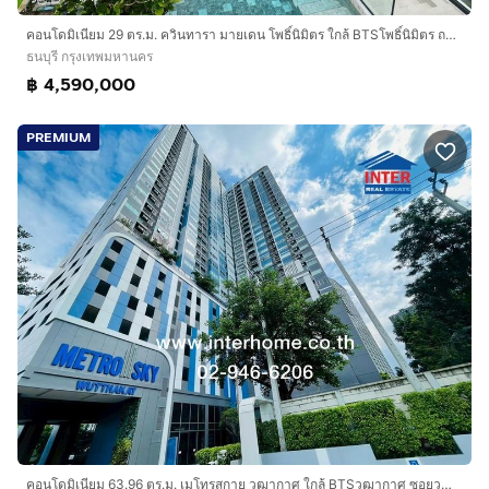
คอนโดมิเนียม 29 ตร.ม. ควินทารา มายเดน โพธิ์นิมิตร ใกล้ BTSโพธิ์นิมิตร ถนนกรุงธนบุรี ถนนสมเด็จพระเจ้าตากสิน เขตธนบุรี กรุงเทพมหานคร
ธนบุรี กรุงเทพมหานคร
฿ 4,590,000
PREMIUM
คอนโดมิเนียม 63.96 ตร.ม. เมโทรสกาย วุฒากาศ ใกล้ BTSวุฒากาศ ซอยวุฒากาศ7 ถนนวุฒากาศ ถนนเทอดไท เขตธนบุรี กรุงเทพมหานคร