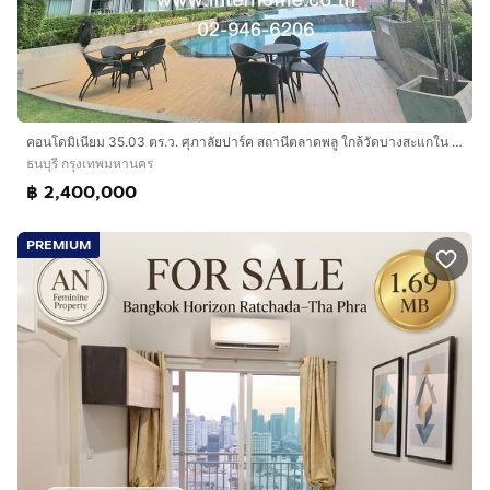
คอนโดมิเนียม 35.03 ตร.ว. ศุภาลัยปาร์ค สถานีตลาดพลู ใกล้วัดบางสะแกใน ซอยรัชดาภิเษก13 ถนนราชพฤกษ์ ถนนรัชดาภิเษก เขตธนบุรี กรุงเทพมหานคร
ธนบุรี กรุงเทพมหานคร
฿ 2,400,000
PREMIUM