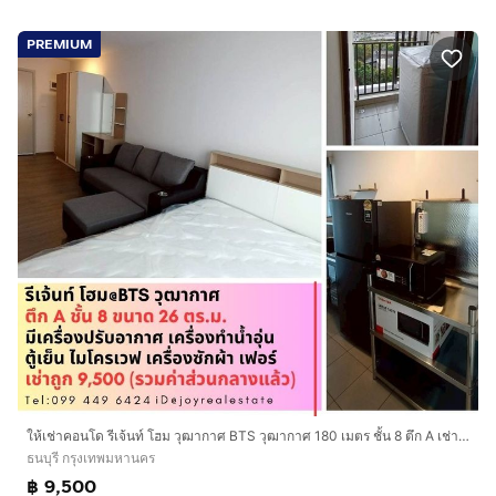
PREMIUM
ให้เช่าคอนโด รีเจ้นท์ โฮม วุฒากาศ BTS วุฒากาศ 180 เมตร ชั้น 8 ตึก A เช่าถูก 9,500 บาท
ธนบุรี กรุงเทพมหานคร
฿ 9,500