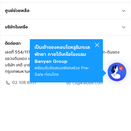
ศูนย์ช่วยเหลือ
บริษัทในเครือ
ติดต่อเรา
เป็นเจ้าของคอนโดหรูริมทะเล
เลขที่ 554/117 อาคารสกายไนน์ เซ็นเตอร์ ชั้น 22 ถนนอโศก-ดินแดง
พัทยา ภายใต้เครือโรงแรม
แขวงดินแดง เขตดินแดง
Banyan Group
บริษัท เคดี มาร์เก็ตเพลส จำกัด (สำนักงานใหญ่)
พร้อมรับข้อเสนอพิเศษช่วง Pre-
กรุงเทพมหานคร 10400
Sale ก่อนใคร
02 108 8531
cs@kaidee.com
ติดตามเรา
เพื่อประสบการณ์ใช้งานที่ดีขึ้น