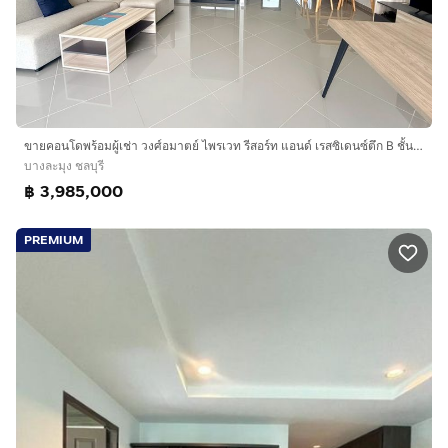
ขายคอนโดพร้อมผู้เช่า วงศ์อมาตย์ ไพรเวท รีสอร์ท แอนด์ เรสซิเดนซ์ตึก B ชั้น 6 ทำเลดี เดินทางสะดวก ใกล้Terminal 21 พัทยา
บางละมุง ชลบุรี
฿ 3,985,000
PREMIUM