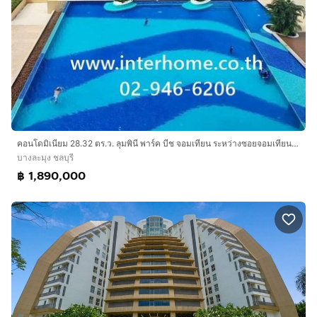
คอนโดมิเนียม 28.32 ตร.ว. ลุมพินี พาร์ค บีช จอมเทียน ระหว่างซอยจอมเทียน18-19 ถนนจอมเทียนสายหนึ่ง ถนนสุขุมวิท บางละมุง ชลบุรี
บางละมุง ชลบุรี
฿ 1,890,000