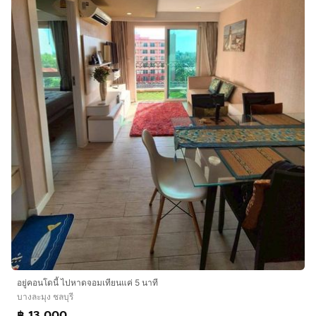
อยู่คอนโดนี้ ไปหาดจอมเทียนแค่ 5 นาที
บางละมุง ชลบุรี
฿ 13,000