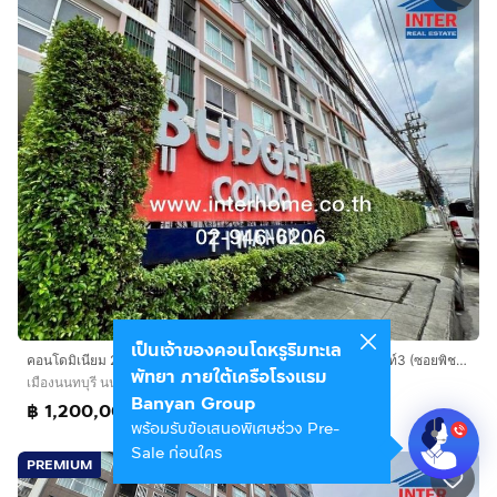
เป็นเจ้าของคอนโดหรูริมทะเล
คอนโดมิเนียม 24.84 ตร.ม. บัดเจทคอนโด ติวานนท์ ซอยติวานนท์3 (ซอยพิชยนันท์1) ถนนพระราม5 ถนนติวานนท์ ถนนประชาราษฏร์ เมืองนนทบุรี นนทบุรี
พัทยา ภายใต้เครือโรงแรม
เมืองนนทบุรี นนทบุรี
Banyan Group
฿ 1,200,000
พร้อมรับข้อเสนอพิเศษช่วง Pre-
Sale ก่อนใคร
PREMIUM