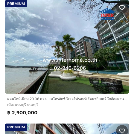
PREMIUM
คอนโดมิเนียม 29.06 ตร.ม. เมโทรลักซ์ ริเวอร์ฟรอนท์ รัตนาธิเบศร์ ใกล้สะพานพระนั่งเกล้า ซอยไทรม้า ซอย7 ถนนรัตนาธิเบศร์ ถนนซอยไทรม้า
เมืองนนทบุรี นนทบุรี
฿ 2,900,000
PREMIUM