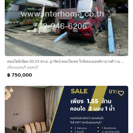
คอนโดมิเนียม 50.03 ตร.ม. ฎารัตน์ คอนโดเทล ใกล้เดอะมอลล์งามวงศ์วาน ซอยงามวงศ์วาน25 ถนนงามวงศ์วาน เมืองนนทบุรี นนทบุรี
เมืองนนทบุรี นนทบุรี
฿ 750,000