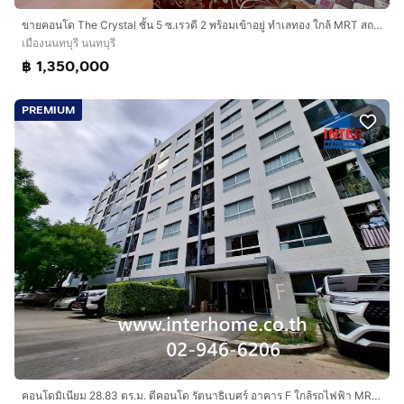
ขายคอนโด The Crystal ชั้น 5 ซ.เรวดี 2 พร้อมเข้าอยู่ ทำเลทอง ใกล้ MRT สถานีศูนย์ราชการนนทบุรี
เมืองนนทบุรี นนทบุรี
฿ 1,350,000
PREMIUM
คอนโดมิเนียม 28.83 ตร.ม. ดีคอนโด รัตนาธิเบศร์ อาคาร F ใกล้รถไฟฟ้า MRT สถานีไทรม้า ถนนรัตนาธิเบศร์ ถนนงามวงศ์วาน เมืองนนทบุรี นนทบุรี