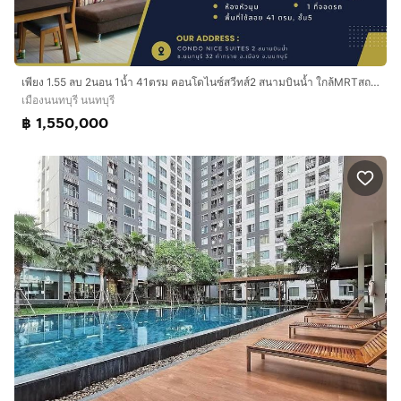
เพียง 1.55 ลบ 2นอน 1น้ำ 41ตรม คอนโดไนซ์สวีทส์2 สนามบินน้ำ ใกล้MRTสถานีแยกนนทบุรี1
เมืองนนทบุรี นนทบุรี
฿ 1,550,000