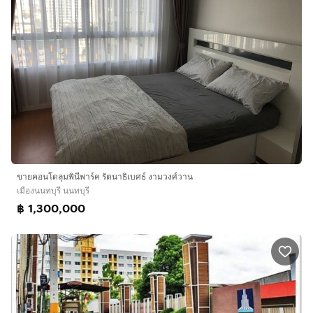
ขายคอนโดลุมพินีพาร์ค รัตนาธิเบศธ์ งามวงศ์วาน
เมืองนนทบุรี นนทบุรี
฿ 1,300,000