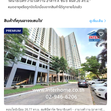
รัตนาธิเบศร์-งามวงศ์วาน อาคาร A ชั้น 6 พื้นที่ 26 ตร.ม.
"
หมดอายุหรือถูกปิดไปเนื่องจากสินค้าได้ถูกขายไปแล้ว
สินค้าที่คุณอาจจะสนใจ'
ดูเพิ่มเติม
PREMIUM
คอนโดมิเนียม 26.77 ตร.ม. ลุมพินีพาร์ค รัตนาธิเบศร์ - งามวงศ์วาน (อาคารE) อยู่ระหว่างซอยรัตนาธิเบศร์24 และ ซอยรัตนาธิเบศร์26 ถนนรัตนาธิเบศร์