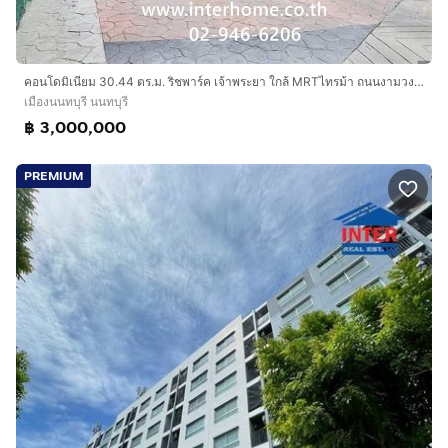
คอนโดมิเนียม 30.44 ตร.ม. ริชพาร์ค เจ้าพระยา ใกล้ MRTไทรม้า ถนนงามวงศ์วาน เมืองนนทบุรี นนทบุรี
เมืองนนทบุรี นนทบุรี
฿ 3,000,000
PREMIUM