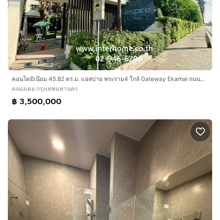
📍 สถานที่สำคัญใกล้เคียง
🛍️ ศูนย์การค้า & อาคารสำนักงาน
📍 Central Rama 9
📍 Fortune Town
📍 G Tower
📍 The Grand Rama 9
คอนโดมิเนียม 45.82 ตร.ม. แอสปาย พระราม4 ใกล้ Gateway Ekamai ถนนกล้วยน้ำไท เขตคลองเตย กรุงเทพมหานคร
คลองเตย กรุงเทพมหานคร
📍 JODD FAIRS Rama 9
฿ 3,500,000
📍 Unilever House
📍 ตลาดหลักทรัพย์แห่งประเทศไทย
🏫 สถานศึกษา
📍 มหาวิทยาลัยศรีนครินทรวิโรฒ (มศว)
📍 โรงเรียนนานาชาติ Regent’s International School
🏥 โรงพยาบาล
📍 โรงพยาบาลพระราม 9
📍 โรงพยาบาลปิยะเวท