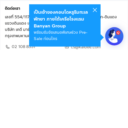
ติดต่อเรา
เป็นเจ้าของคอนโดหรูริมทะเล
เลขที่ 554/117 อาคารสกายไนน์ เซ็นเตอร์ ชั้น 22 ถนนอโศก-ดินแดง
พัทยา ภายใต้เครือโรงแรม
แขวงดินแดง เขตดินแดง
Banyan Group
บริษัท เคดี มาร์เก็ตเพลส จำกัด (สำนักงานใหญ่)
พร้อมรับข้อเสนอพิเศษช่วง Pre-
กรุงเทพมหานคร 10400
Sale ก่อนใคร
02 108 8531
cs@kaidee.com
ติดตามเรา
เพื่อประสบการณ์ใช้งานที่ดีขึ้น
© 2568 บริษัท เคดี มาร์เก็ตเพลส จำกัด