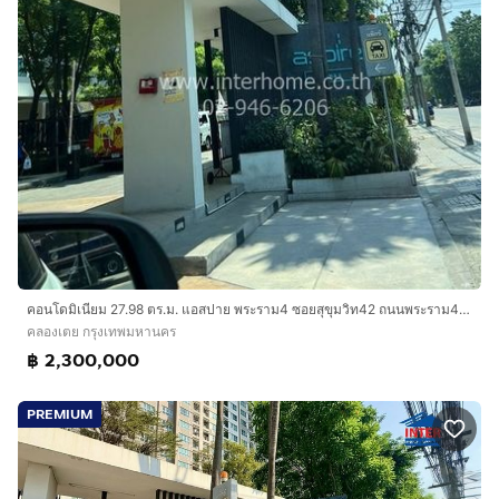
💪 ฟิตเนส
💼 ห้องประชุม
🚗 ที่จอดรถ
🛗 ลิฟต์
🔒 ระบบรักษาความปลอดภัย 24 ชั่วโมง พร้อม CCTV และ
Key Card Access
━━━━━━━━━━━━━━━━━━
🚆 ทำเล Prime พระราม 9
🚈 MRT พระราม 9 เพียง 150 เมตร
คอนโดมิเนียม 27.98 ตร.ม. แอสปาย พระราม4 ซอยสุขุมวิท42 ถนนพระราม4 เขตคลองเตย กรุงเทพมหานคร
🚗 เชื่อมต่อถนนพระราม 9
คลองเตย กรุงเทพมหานคร
🚗 ถนนรัชดาภิเษก
฿ 2,300,000
🚗 ถนนอโศก-ดินแดง
🚗 ใกล้ทางด่วน เดินทางเข้า-ออกเมืองสะดวก
PREMIUM
━━━━━━━━━━━━━━━━━━