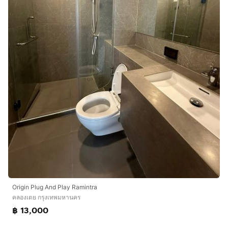
📍 โรงพยาบาลกรุงเทพ
━━━━━━━━━━━━━━━━━━
💼 เหมาะสำหรับ
✔️ คนทำงานย่านพระราม 9 - อโศก
✔️ พนักงานออฟฟิศ
✔️ นักศึกษา
✔️ ชาวต่างชาติ (Expat)
━━━━━━━━━━━━━━━━━━
📲 สนใจนัดชมห้อง หรือขอรูปภาพ / วิดีโอเพิ่มเติม
👩‍💼 คุณออน
📞
กดเพื่อดูเบอร์โทร xxxxxx917
Origin Plug And Play Ramintra
💬 LINE ID : @597azzpp (มี @)
คลองเตย กรุงเทพมหานคร
฿ 13,000
✨ รับฝากขาย-เช่า บ้าน คอนโด และอสังหาริมทรัพย์ทุก