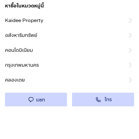
ประเภท พร้อมดูแลครบทุกขั้นตอนอย่างมืออาชีพ
หาซื้อในหมวดหมู่นี้
CondoletteMidstRama9 #คอนโดให้เช่า #พระราม9
Kaidee Property
#MRTพระราม9 #คอนโดติดรถไฟฟ้า #CentralRama9
#FortuneTown #GTower #NewCBD #คอนโดพร้อมอยู่
อสังหาริมทรัพย์
#รับฝากเช่าคอนโด #รับฝากขายคอนโด #คุณออนอสังหา
คอนโดมิเนียม
กรุงเทพมหานคร
คลองเตย
โทร
แชท