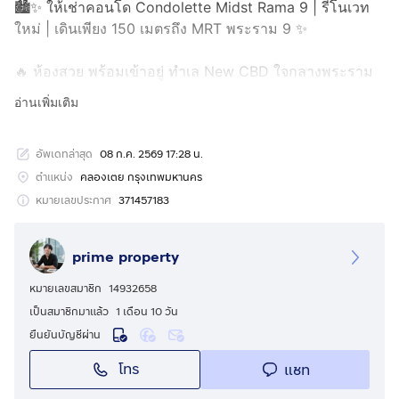
🏙️✨ ให้เช่าคอนโด Condolette Midst Rama 9 | รีโนเวท
ใหม่ | เดินเพียง 150 เมตรถึง MRT พระราม 9 ✨
🔥 ห้องสวย พร้อมเข้าอยู่ ทำเล New CBD ใจกลางพระราม
9
อ่านเพิ่มเติม
เหมาะสำหรับคนทำงาน นักศึกษา และชาวต่างชาติ เดินไป
MRT ได้สบาย ใกล้ออฟฟิศและห้างสรรพสินค้าชั้นนำ
อัพเดทล่าสุด
08 ก.ค. 2569 17:28 น.
💰 ค่าเช่าเพียง 23,000 บาท/เดือน
ตำแหน่ง
คลองเตย กรุงเทพมหานคร
✅ มัดจำ 2 เดือน
หมายเลขประกาศ
371457183
✅ ค่าเช่าล่วงหน้า 1 เดือน
prime property
━━━━━━━━━━━━━━━━━━
หมายเลขสมาชิก
14932658
🏡 รายละเอียดห้อง
เป็นสมาชิกมาแล้ว
1 เดือน 10 วัน
ยืนยันบัญชีผ่าน
📍 Condolette Midst Rama 9
โทร
แชท
🏢 ชั้น 11
📐 ขนาด 35 ตร.ม.