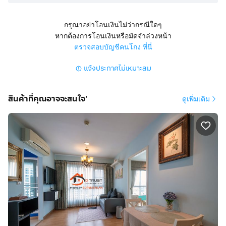
🛏️ 1 ห้องนอน
🚿 1 ห้องน้ำ
กรุณาอย่าโอนเงินไม่ว่ากรณีใดๆ
🍳 1 ห้องครัว
หากต้องการโอนเงินหรือมัดจำล่วงหน้า
🛋️ 1 ห้องนั่งเล่น
ตรวจสอบบัญชีคนโกง ที่นี่
🚗 มีที่จอดรถ
แจ้งประกาศไม่เหมาะสม
✨ รีโนเวทใหม่ พร้อมเข้าอยู่ทันที
━━━━━━━━━━━━━━━━━━
สินค้าที่คุณอาจจะสนใจ'
ดูเพิ่มเติม
⭐ จุดเด่นของห้อง
✅ เดินเพียง 150 เมตร ถึง MRT พระราม 9
✅ ห้องรีโนเวทใหม่ สวย สะอาด
✅ แยกห้องนอน ห้องนั่งเล่น และห้องครัวเป็นสัดส่วน
✅ เฟอร์นิเจอร์ครบ หิ้วกระเป๋าเข้าอยู่ได้เลย
━━━━━━━━━━━━━━━━━━