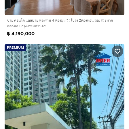
⚡ เฟอร์นิเจอร์และเครื่องใช้ไฟฟ้าครบ
🛏️ เตียงนอน
👔 ตู้เสื้อผ้า
ขาย คอนโด แอสปาย พระราม 4 ห้องมุม วิวโปร่ง 2ห้องนอน ห้องสวยมาก
คลองเตย กรุงเทพมหานคร
🪑 โต๊ะ
฿ 4,190,000
🛋️ โซฟา
📺 Smart TV 55 นิ้ว
PREMIUM
❄️ เครื่องปรับอากาศ 2 เครื่อง
🧊 ตู้เย็น
🧺 เครื่องซักผ้า
🍽️ ไมโครเวฟ
🚿 เครื่องทำน้ำอุ่น
🍳 เตาไฟฟ้า
━━━━━━━━━━━━━━━━━━
🏊‍♂️ สิ่งอำนวยความสะดวก
🏊 สระว่ายน้ำ