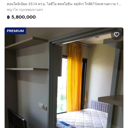
คอนโดมิเนียม 35.14 ตร.ม. ไอดีโอ พหลโยธิน-จตุจักร ใกล้BTSสะพานควาย 150เมตร ถนนพหลโยธิน เขตพญาไท กรุงเทพมหานคร
พญาไท กรุงเทพมหานคร
฿ 5,800,000
PREMIUM