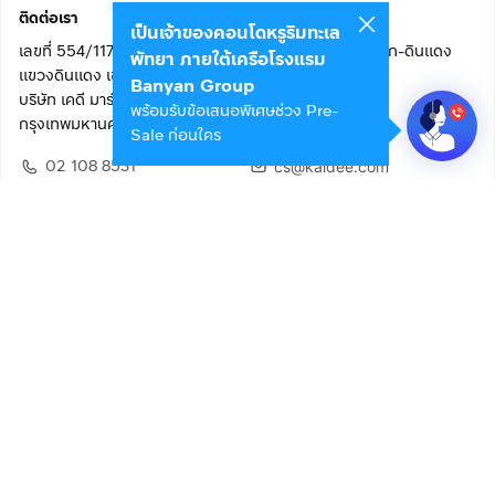
ติดต่อเรา
เป็นเจ้าของคอนโดหรูริมทะเล
เลขที่ 554/117 อาคารสกายไนน์ เซ็นเตอร์ ชั้น 22 ถนนอโศก-ดินแดง
พัทยา ภายใต้เครือโรงแรม
แขวงดินแดง เขตดินแดง
Banyan Group
บริษัท เคดี มาร์เก็ตเพลส จำกัด (สำนักงานใหญ่)
พร้อมรับข้อเสนอพิเศษช่วง Pre-
กรุงเทพมหานคร 10400
Sale ก่อนใคร
02 108 8531
cs@kaidee.com
ติดตามเรา
เพื่อประสบการณ์ใช้งานที่ดีขึ้น
© 2568 บริษัท เคดี มาร์เก็ตเพลส จำกัด