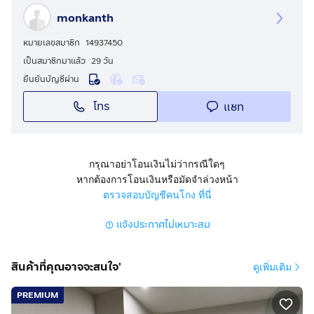
• เหมาะทั้งอยู่เอง ซื้อให้บุตรหลานเรียนจุฬาฯ หรือลงทุน
monkanth
ปล่อยเช่า ดีมานด์เช่าสูงตลอดปี
ราคา 5,500,000 บาท (ประมาณ 161,000 บาท/ตร.ม.)
หมายเลขสมาชิก
14937450
เจ้าของขายเอง ยินดีให้ชมห้องจริง นัดหมายล่วงหน้าได้เลย
เป็นสมาชิกมาแล้ว
29 วัน
สนใจติดต่อ:
กดเพื่อดูเบอร์โทร xxxxxx498
ยืนยันบัญชีผ่าน
โทร
แชท
กรุณาอย่าโอนเงินไม่ว่ากรณีใดๆ
หากต้องการโอนเงินหรือมัดจำล่วงหน้า
ตรวจสอบบัญชีคนโกง ที่นี่
แจ้งประกาศไม่เหมาะสม
สินค้าที่คุณอาจจะสนใจ'
ดูเพิ่มเติม
PREMIUM