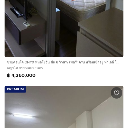
ขายคอนโด ONYX พหลโยธิน ชั้น 6 วิวสระ เฟอร์ฯครบ พร้อมเข้าอยู่ ทำเลดี ใกล้ BTS สะพานควาย
พญาไท กรุงเทพมหานคร
฿ 4,260,000
PREMIUM