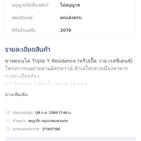
อนุญาตให้เลี้ยงสัตว์
ไม่อนุญาต
เฟอร์นิเจอร์
ตกแต่งครบ
ปีที่สร้างเสร็จ
2019
รายละเอียดสินค้า
ขายคอนโด Triple Y Residence (ทริปเปิ้ล วาย เรสซิเดนซ์)
โครงการบนสามย่านมิตรทาวน์ ทำเลใจกลางเมืองหายาก
รายละเอียดห้อง
• 1 ห้องนอน 1 ห้องน้ำ ขนาด 34 ตร.ม.
• ชั้น 32 (อาคาร 33 ชั้น) วิวเมืองโล่ง ไม่บล็อก
อ่านเพิ่มเติม
• เฟอร์นิเจอร์และเครื่องใช้ไฟฟ้าครบ พร้อมเข้าอยู่ทันที
• อาคารสร้างเสร็จปี 2019 สภาพใหม่ ดูแลอย่างดี
อัพเดทล่าสุด
08 ก.ค. 2569 17:46 น.
ทำเล
• เชื่อมตรงกับสามย่านมิตรทาวน์ ลงมาถึงซูเปอร์มาร์เก็ต
ตำแหน่ง
พญาไท กรุงเทพมหานคร
ร้านอาหาร โรงหนัง ได้เลย
หมายเลขประกาศ
371457198
• MRT สามย่าน เพียง 500 ม. / ใกล้จุฬาฯ, สีลม, สยาม