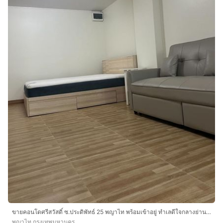
ขายคอนโดศรีสวัสดิ์ ซ.ประดิพัทธ์ 25 พญาไท พร้อมเข้าอยู่ ทำเลดีใจกลางย่านธุรกิจ ใกล้ BTS สะพานควาย
พญาไท กรุงเทพมหานคร