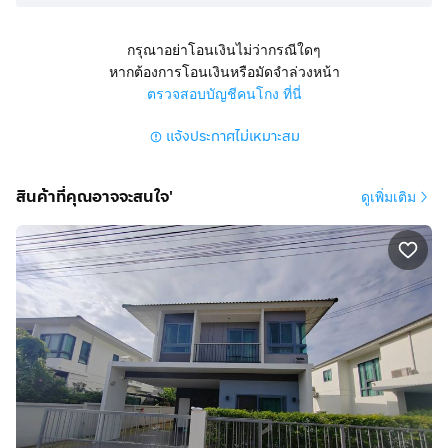
• 1 Home Office
• 1 Kitchen
• 1 Dining Room
กรุณาอย่าโอนเงินไม่ว่ากรณีใดๆ
หากต้องการโอนเงินหรือมัดจำล่วงหน้า
• 1 Living Room
ตรวจสอบบัญชีคนโกง ที่นี่
• 1 Dog Room / Pet Room
แจ้งประกาศไม่เหมาะสม
Contact:
กดเพื่อดูเบอร์โทร xxxxxx359
(Om)
สินค้าที่คุณอาจจะสนใจ'
ดูเพิ่มเติม