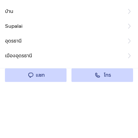
บ้าน
Supalai
อุดรธานี
เมืองอุดรธานี
โทร
แชท