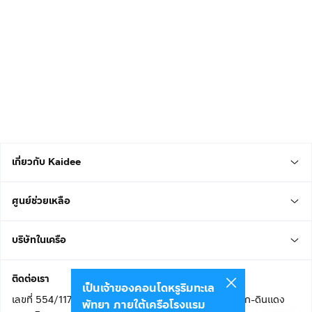
เกี่ยวกับ Kaidee
ศูนย์ช่วยเหลือ
บริษัทในเครือ
ติดต่อเรา
เป็นเจ้าของคอนโดหรูริมทะเล
เลขที่ 554/117 อาคารสกายไนน์ เซ็นเตอร์ ชั้น 22 ถนนอโศก-ดินแดง
พัทยา ภายใต้เครือโรงแรม