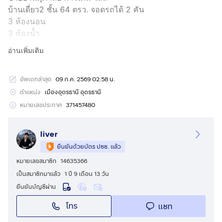
บ้านเดี่ยว2 ชั้น 64 ตรว. จอดรถได้ 2 คัน
3 ห้องนอน
3 ห้องน้ำ
1 ห้องทำงาน
อ่านเพิ่มเติม
1 ห้องครัว
1 ห้องทานข้าว
อัพเดทล่าสุด
09 ก.ค. 2569 02:58 น.
1 ห้องโถง
1 ห้องน้องหมา
ตำแหน่ง
เมืองอุดรธานี อุดรธานี
กดเพื่อดูเบอร์โทร xxxxxx359
โอม
หมายเลขประกาศ
371457480
House for Sale – Srisalai Garden Village
liver
ยืนยันด้วยบัตร ปชช. แล้ว
2-storey detached house on 64 sq.wah (approx. 256
หมายเลขสมาชิก
14635366
sq.m.)
เป็นสมาชิกมาแล้ว
1 ปี 9 เดือน 13 วัน
Parking space for 2 cars
ยืนยันบัญชีผ่าน
• 3 Bedrooms
โทร
แชท
• 3 Bathrooms