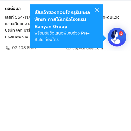
ติดต่อเรา
เป็นเจ้าของคอนโดหรูริมทะเล
เลขที่ 554/117 อาคารสกายไนน์ เซ็นเตอร์ ชั้น 22 ถนนอโศก-ดินแดง
พัทยา ภายใต้เครือโรงแรม
แขวงดินแดง เขตดินแดง
Banyan Group
บริษัท เคดี มาร์เก็ตเพลส จำกัด (สำนักงานใหญ่)
พร้อมรับข้อเสนอพิเศษช่วง Pre-
กรุงเทพมหานคร 10400
Sale ก่อนใคร
02 108 8531
cs@kaidee.com
ติดตามเรา
เพื่อประสบการณ์ใช้งานที่ดีขึ้น
© 2568 บริษัท เคดี มาร์เก็ตเพลส จำกัด