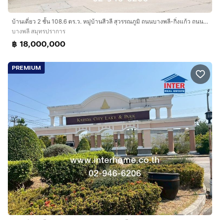
- Market village สุวรรณภูมิ 7 กม. (ระยะทางโดยประมาณ)
- เมกา-อีเกีย บางนา 9.5 กม. (ระยะทางโดยประมาณ)
บ้านเดี่ยว 2 ชั้น 108.6 ตร.ว. หมู่บ้านสีวลี สุวรรณภูมิ ถนนบางพลี-กิ่งแก้ว ถนนหนามแดง บางพลี สมุทรปราการ
- รร.ปทุมคงคา สมุทรปราการ 2.1 กม. (ระยะทางโดย
บางพลี สมุทรปราการ
฿ 18,000,000
ประมาณ)
- รพ.จุฬารัตน์ 3 : 5.2 กม.
- รพ.เปาโล สมุทรปราการ : 5.2 กม.
PREMIUM
รายละเอียดตัวบ้าน
1. แบบบ้าน Shuttery เฟสใกล้สวนและสโมสร
2. บ้านเลขที่ 89/278 หมู่ ซอยจงศิริ ถนนตำหรุ-บางพลี
ตำบลบางพลีใหญ่ อำเภอบางพลี จังหวัดสมุทรปราการ รหัส
ไปรษณีย์ แผนที่
https://goo.gl/maps/x8hXkYsRSz23gNkFA
13.586139519111429, 100.69313130729557
3. พื้นที่ใช้สอย 133 ตร.ม ขนาดที่ดิน 69.30 ตร.วา (ค่าส่วน
กลาง 30 บาท / ตร.วา)