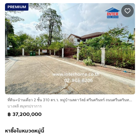
PREMIUM
ที่ดิน+บ้านเดี่ยว 2 ชั้น 310 ตร.ว. หมู่บ้านลดาวัลย์ ศรีนครินทร์ ถนนศรีนครินทร์ ซอยศรีด่าน14 ถนนบางนา-ตราด ถนนกาญจนาภิเษก บางพลี สมุทรปราการ
บางพลี สมุทรปราการ
฿ 37,200,000
หาซื้อในหมวดหมู่นี้