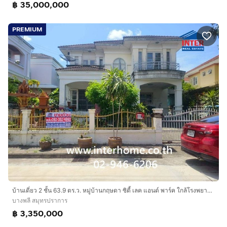
฿ 35,000,000
PREMIUM
บ้านเดี่ยว 2 ชั้น 63.9 ตร.ว. หมู่บ้านกฤษดา ซิตี้ เลค แอนด์ พาร์ค ใกล้โรงพยาบาลจุฬารัตน์3 ซอยบางปลา18 ถนนเเทพารักษ์ ถนนบางนา-ตราด บางพลี
บางพลี สมุทรปราการ
฿ 3,350,000