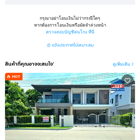
- รพ.เปาโล สมุทรปราการ : 5.2 กม.
สนใจ โทร.นัดหมายเข้าชมบ้านพร้อมขายได้ทุกวัน คุณเล็ก
กรุณาอย่าโอนเงินไม่ว่ากรณีใดๆ
โทร. 08-1456-1539
หากต้องการโอนเงินหรือมัดจำล่วงหน้า
ตรวจสอบบัญชีคนโกง ที่นี่
แผนที่ https://goo.gl/maps/x8hXkYsRSz23gNkFA
แจ้งประกาศไม่เหมาะสม
=======================================
สินค้าที่คุณอาจจะสนใจ'
ดูเพิ่มเติม
HOT
ขายบ้านด่วน ! โครงการใหม่ แลนด์แอนด์เฮ้าส์ Villaggio
บางนา - เทพารักษ์ เฟสใกล้สวนและสโมสร ทำเลต้นถนน
เทพารักษ์ ใกล้ถนนบางนา-ตราด
(***เจ้าของขายเอง ไม่รับนายหน้า***)