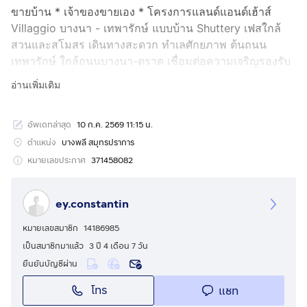
ขายบ้าน * เจ้าของขายเอง * โครงการแลนด์แอนด์เฮ้าส์
Villaggio บางนา - เทพารักษ์ แบบบ้าน Shuttery เฟสใกล้
สวนและสโมสร เดินทางสะดวก ทำเลศักยภาพ ต้นถนน
เทพารักษ์ ใกล้ถนนบางนา-ตราด เชื่อมต่อความเจริญรองรับ
การใช้ชีวิต ทั้งศูนย์การค้าขนาดกลาง-ใหญ่ และสนามบิน
อ่านเพิ่มเติม
สุวรรณภูมิ
อัพเดทล่าสุด
10 ก.ค. 2569 11:15 น.
- พื้นที่ใช้สอย 133 ตร.ม ขนาดที่ดิน 69.30 ตร.วา
- 3 ห้องนอน 2 ห้องน้ำ
ตำแหน่ง
บางพลี สมุทรปราการ
- ระบบสัญญาณกันขโมย
หมายเลขประกาศ
371458082
- ตกแต่งพื้นที่ภายใน พร้อม แอร์ 4 ตัว
- ใกล้ตลาด จงศิริพลาซ่า (ปากซอยหมู่บ้าน)
ey.constantin
- Big C บางพลี 3.5 กม. (ระยะทางโดยประมาณ)
- Market village สุวรรณภูมิ 7 กม. (ระยะทางโดยประมาณ)
หมายเลขสมาชิก
14186985
- เมกา-อีเกีย บางนา 9.5 กม. (ระยะทางโดยประมาณ)
เป็นสมาชิกมาแล้ว
3 ปี 4 เดือน 7 วัน
- รร.ปทุมคงคา สมุทรปราการ 2.1 กม. (ระยะทางโดย
ยืนยันบัญชีผ่าน
ประมาณ)
โทร
แชท
- รพ.จุฬารัตน์ 3 : 5.2 กม.