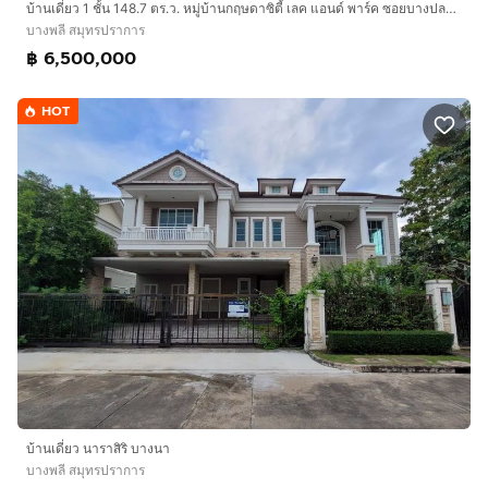
4. 3 ห้องนอน 2 ห้องน้ำ
บ้านเดี่ยว 1 ชั้น 148.7 ตร.ว. หมู่บ้านกฤษดาซิตี้ เลค แอนด์ พาร์ค ซอยบางปลา18 ถนนเเทพารักษ์ ถนนสุขุมวิทสายเก่า บางพลี สมุทรปราการ
5. ที่จอดรถ 2 คัน
บางพลี สมุทรปราการ
6. ชั้น 1 ห้องโถงรับแขกดีไซน์ลงตัว ต่อเนื่องกับห้องอาหาร
฿ 6,500,000
พร้อมประตูบานกว้างเปิดสู่สวนข้างบ้าน
7. ห้องครัวแยกเป็นสัดส่วน ต่อเนื่องกับพื้นที่ซักล้างหลังบ้าน
HOT
8. ชั้น 2 Master Bedroom ขนาดใหญ่ ห้องนอน 2 และ 3
9. ระบบสัญญาณกันขโมย
10. ระบบกำจัดปลวก
11. ตกแต่งห้องน้ำ พร้อมสุขภัณฑ์อัตโนมัติ
12. ครัวไทย
13. แทงค์น้ำ/ปั๊มน้ำ
14. ตกแต่งพื้นภายใน
15. ตกแต่งสวนภายนอกบ้าน
16. ตกแต่งห้องน้ำ พร้อมสุขภัณฑ์
บ้านเดี่ยว นาราสิริ บางนา
บางพลี สมุทรปราการ