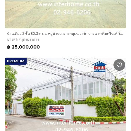
ราคา 6.9 ล้านบาท (6 ล้านเก้าแสนบาทถ้วน) แถมแอร์ 4 ตัว
ตกแต่งผ้าม่านทั้งหลัง ต่อรองราคาได้ ค่าใช้จ่ายคนละครึ่ง
สำหรับผู้สนใจ โทร.นัดหมายเข้าชมบ้านพร้อมขายได้ทุกวัน
คุณเล็ก โทร. 08-1456-1539 แผนที่
https://goo.gl/maps/x8hXkYsRSz23gNkFA
บ้านเดี่ยว 2 ชั้น 80.3 ตร.ว. หมู่บ้านบางกอกบูเลอวาร์ด บางนา-ศรีนครินทร์ ใกล้เมกาบางนา และโรงเรียนนานาชาติสิงคโปร์สุวรรณภูมิ
บางพลี สมุทรปราการ
จุดเด่น
฿ 25,000,000
1. บ้านโครงการใหม่ล่าสุด ในบรรยากาศหมู่บ้านชายฝั่งทะเล
Mediterranean
PREMIUM
2. พร้อมพื้นที่ส่วนกลางขนาดใหญ่ สวนสาธารณะ, สโมสร,
ฟิตเนส และสระว่ายน้ำระบบเกลือ แยกส่วนเด็ก-ผู้ใหญ่
3. อุ่นใจกับระบบรักษาความปลอดแบบ Triple Action
สัญญาณกันขโมยในตัวบ้าน เเละ กล้องวงจรปิดโครงการ
พร้อม Key card Access ในการเข้าออกโครงการ
4. เดินทางสะดวก บนทำเลศักยภาพ ต้นถนนเทพารักษ์ ใกล้
ถนนบางนา-ตราด เชื่อมต่อความเจริญรองรับการใช้ชีวิต ทั้ง
ศูนย์การค้าขนาดกลาง-ใหญ่ และสนามบินสุวรรณภูมิ
- ใกล้ตลาด จงศิริพลาซ่า (ปากซอยหมู่บ้าน)
- Big C บางพลี 3.5 กม. (ระยะทางโดยประมาณ)