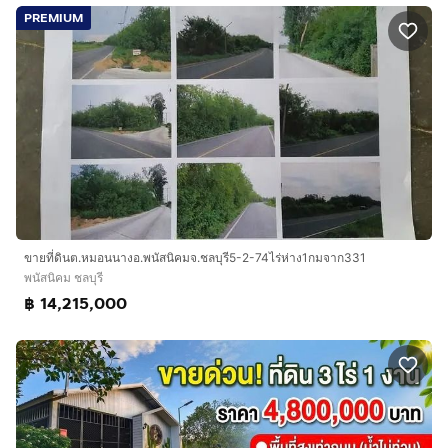
PREMIUM
ขายที่ดินต.หมอนนางอ.พนัสนิคมจ.ชลบุรี5-2-74ไร่ห่าง1กมจาก331
พนัสนิคม ชลบุรี
฿ 14,215,000