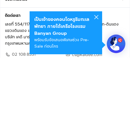
ติดต่อเรา
เป็นเจ้าของคอนโดหรูริมทะเล
เลขที่ 554/117 อาคารสกายไนน์ เซ็นเตอร์ ชั้น 22 ถนนอโศก-ดินแดง
พัทยา ภายใต้เครือโรงแรม
แขวงดินแดง เขตดินแดง
Banyan Group
บริษัท เคดี มาร์เก็ตเพลส จำกัด (สำนักงานใหญ่)
พร้อมรับข้อเสนอพิเศษช่วง Pre-
กรุงเทพมหานคร 10400
Sale ก่อนใคร
02 108 8531
cs@kaidee.com
ติดตามเรา
เพื่อประสบการณ์ใช้งานที่ดีขึ้น
© 2568 บริษัท เคดี มาร์เก็ตเพลส จำกัด