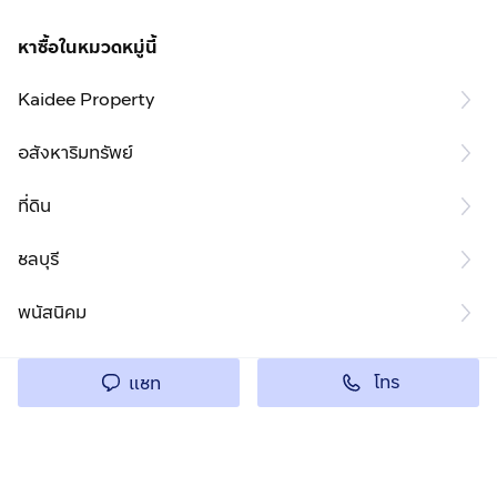
หาซื้อในหมวดหมู่นี้
Kaidee Property
อสังหาริมทรัพย์
ที่ดิน
ชลบุรี
พนัสนิคม
โทร
แชท