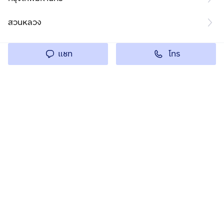
สวนหลวง
โทร
แชท