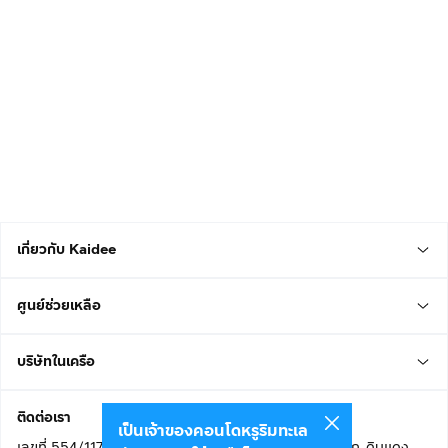
เกี่ยวกับ Kaidee
ศูนย์ช่วยเหลือ
บริษัทในเครือ
ติดต่อเรา
เป็นเจ้าของคอนโดหรูริมทะเล
เลขที่ 554/117 อาคารสกายไนน์ เซ็นเตอร์ ชั้น 22 ถนนอโศก-ดินแดง