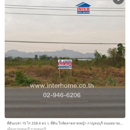
ที่ดินเปล่า 15 ไร่ 358.4 ตร.ว. ที่ดิน ใกล้ตลาดลาดหญ้า กาญจนบุรี ถนนหมายเลข3199 ถนนเทศบาลลาดหญ้า ถนนแสงชูโต เมืองกาญจนบุรี กาญจนบุรี
เมืองกาญจนบุรี กาญจนบุรี