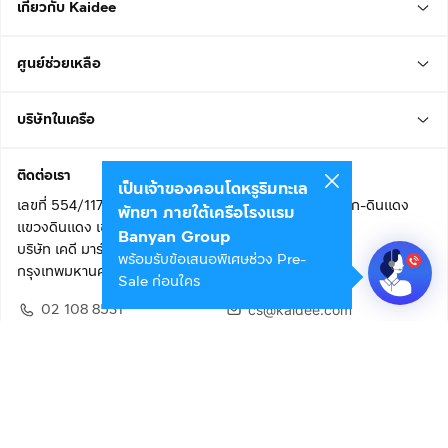
เกี่ยวกับ Kaidee
ศูนย์ช่วยเหลือ
บริษัทในเครือ
ติดต่อเรา
เป็นเจ้าของคอนโดหรูริมทะเล
เลขที่ 554/117 อาคารสกายไนน์ เซ็นเตอร์ ชั้น 22 ถนนอโศก-ดินแดง
พัทยา ภายใต้เครือโรงแรม
แขวงดินแดง เขตดินแดง
Banyan Group
บริษัท เคดี มาร์เก็ตเพลส จำกัด (สำนักงานใหญ่)
พร้อมรับข้อเสนอพิเศษช่วง Pre-
กรุงเทพมหานคร 10400
Sale ก่อนใคร
02 108 8531
cs@kaidee.com
ติดตามเรา