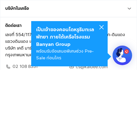
บริษัทในเครือ
ติดต่อเรา
เป็นเจ้าของคอนโดหรูริมทะเล
เลขที่ 554/117 อาคารสกายไนน์ เซ็นเตอร์ ชั้น 22 ถนนอโศก-ดินแดง
พัทยา ภายใต้เครือโรงแรม
แขวงดินแดง เขตดินแดง
Banyan Group
บริษัท เคดี มาร์เก็ตเพลส จำกัด (สำนักงานใหญ่)
พร้อมรับข้อเสนอพิเศษช่วง Pre-
กรุงเทพมหานคร 10400
Sale ก่อนใคร
02 108 8531
cs@kaidee.com
ติดตามเรา
เพื่อประสบการณ์ใช้งานที่ดีขึ้น