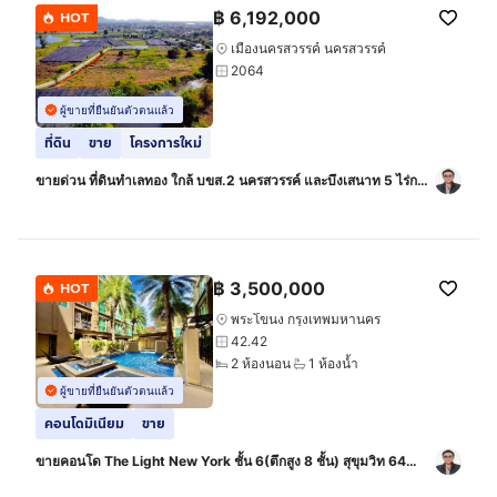
฿
6,192,000
HOT
เมืองนครสวรรค์ นครสวรรค์
2064
ผู้ขายที่ยืนยันตัวตนแล้ว
ที่ดิน
ขาย
โครงการใหม่
ขายด่วน ที่ดินทำเลทอง ใกล้ บขส.2 นครสวรรค์ และบึงเสนาท 5 ไร่กว่า
ราคาเพียง 3 พันบาท ต่อ ตร.ว. เท่านั้น
฿
3,500,000
HOT
พระโขนง กรุงเทพมหานคร
42.42
2 ห้องนอน
1 ห้องน้ำ
ผู้ขายที่ยืนยันตัวตนแล้ว
คอนโดมิเนียม
ขาย
ขายคอนโด The Light New York ชั้น 6(ตึกสูง 8 ชั้น) สุขุมวิท 64
ขนาด 42.42 ตร.ม.2 ห้องนอน,1 ห้องน้ำ