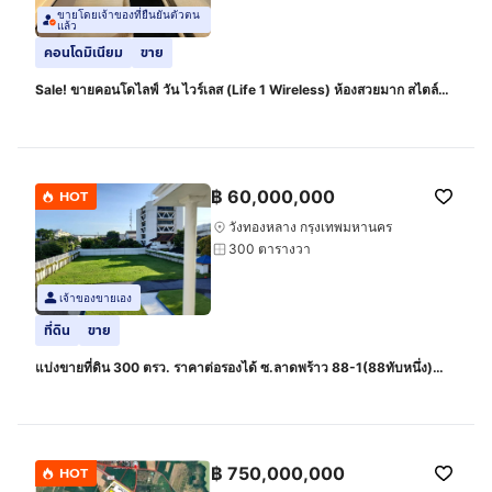
ขายโดยเจ้าของที่ยืนยันตัวตน
แล้ว
คอนโดมิเนียม
ขาย
Sale! ขายคอนโดไลฟ์ วัน ไวร์เลส (Life 1 Wireless) ห้องสวยมาก สไตล์
Modern Luxury ราคาพิเศษ 6,690,000 บาท ห้องขนาด 35.25 ตร.ม.
ชั้น 8 #ไม่เคยปล่อยเช่า#
฿
60,000,000
HOT
วังทองหลาง กรุงเทพมหานคร
300 ตารางวา
เจ้าของขายเอง
ที่ดิน
ขาย
แบ่งขายที่ดิน 300 ตรว. ราคาต่อรองได้ ซ.ลาดพร้าว 88-1(88ทับหนึ่ง)
ซอยกว้าง เข้าซอยไปประมาณ 50 เมตร ใกล้เลียบด่วน
฿
750,000,000
HOT