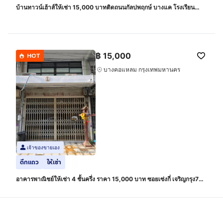
บ้านทาวน์เฮ้าส์ให้เช่า 15,000 บาทติดถนนกัลปพฤกษ์ บางแค โรงเรียน
นานาชาติบริติซโคลัมเบีย โฮมโปร และบิ๊กซี
฿
15,000
HOT
บางคอแหลม กรุงเทพมหานคร
เจ้าของขายเอง
ตึกแถว
ให้เช่า
อาคารพาณิชย์ให้เช่า 4 ชั้นครึ่ง ราคา 15,000 บาท ซอยเซ่งกี่ เจริญกรุง78
พิกัดแลนมาร์กใกล้เอเชียทีค เดอะริเวอร์ ฟรอน์ ไม่ถึง 2 กิโลเมตร