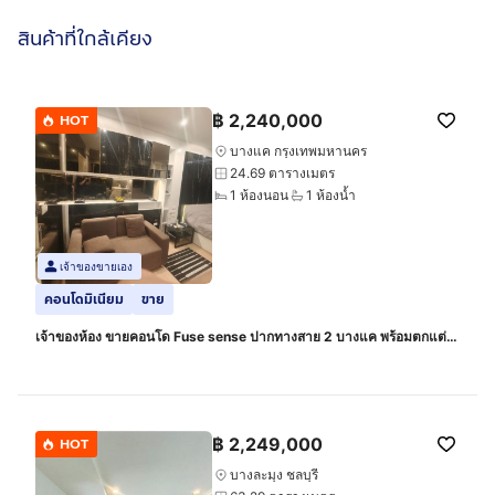
สินค้าที่ใกล้เคียง
฿
2,240,000
HOT
บางแค กรุงเทพมหานคร
24.69 ตารางเมตร
1 ห้องนอน
1 ห้องน้ำ
เจ้าของขายเอง
คอนโดมิเนียม
ขาย
เจ้าของห้อง ขายคอนโด Fuse sense ปากทางสาย 2 บางแค พร้อมตกแต่ง
ใหม่ สไตล์โมเดิร์น ลักซูรี่ ชั้น 4 หันหน้าทางถนนเพชรเกษม ทิศใต้
฿
2,249,000
HOT
บางละมุง ชลบุรี