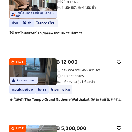
64 ตารางวา
4 ห้องนอน
4 ห้องน้ำ
ขายโดยเจ้าของที่ยืนยันตัวตน
แล้ว
บ้าน
ให้เช่า
โครงการใหม่
ให้เช่าบ้านกลางเมืองClasse เอกมัย–รามอินทรา
฿
12,000
HOT
จอมทอง กรุงเทพมหานคร
31 ตารางเมตร
เจ้าของขายเอง
1 ห้องนอน
1 ห้องน้ำ
คอนโดมิเนียม
ให้เช่า
โครงการใหม่
🔥 ให้เช่า The Tempo Grand Sathorn-Wutthakat (เดอะ เทมโป แกรนด์
สาทร-วุฒากาศ)🔥
฿
5,300,000
HOT