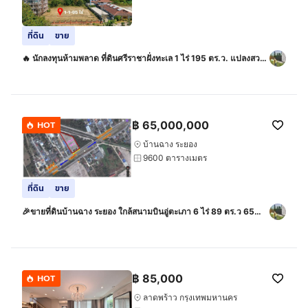
ที่ดิน
ขาย
🔥 นักลงทุนห้ามพลาด ที่ดินศรีราชาฝั่งทะเล 1 ไร่ 195 ตร.ว. แปลงสวย
ทำเลศักยภาพ ใกล้สุขุมวิท 🚀
฿
65,000,000
HOT
บ้านฉาง ระยอง
9600 ตารางเมตร
ที่ดิน
ขาย
🎉ขายที่ดินบ้านฉาง ระยอง ใกล้สนามบินอู่ตะเภา 6 ไร่ 89 ตร.ว 65
ล้านบาท
฿
85,000
HOT
ลาดพร้าว กรุงเทพมหานคร