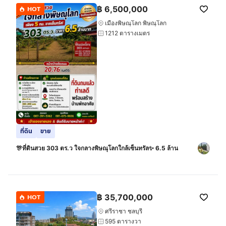
฿
6,500,000
HOT
เมืองพิษณุโลก พิษณุโลก
1212 ตารางเมตร
ที่ดิน
ขาย
🎊ที่ดินสวย 303 ตร.ว ใจกลางพิษณุโลกใกล้เซ็นทรัล✨ 6.5 ล้าน
฿
35,700,000
HOT
ศรีราชา ชลบุรี
595 ตารางวา