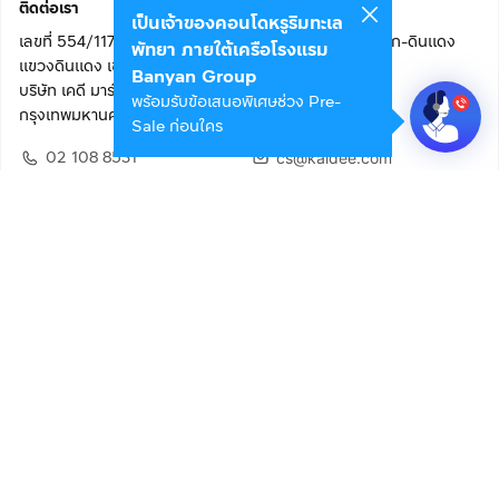
ติดต่อเรา
เป็นเจ้าของคอนโดหรูริมทะเล
เลขที่ 554/117 อาคารสกายไนน์ เซ็นเตอร์ ชั้น 22 ถนนอโศก-ดินแดง
พัทยา ภายใต้เครือโรงแรม
แขวงดินแดง เขตดินแดง
Banyan Group
บริษัท เคดี มาร์เก็ตเพลส จำกัด (สำนักงานใหญ่)
พร้อมรับข้อเสนอพิเศษช่วง Pre-
กรุงเทพมหานคร 10400
Sale ก่อนใคร
02 108 8531
cs@kaidee.com
ติดตามเรา
เพื่อประสบการณ์ใช้งานที่ดีขึ้น
© 2568 บริษัท เคดี มาร์เก็ตเพลส จำกัด