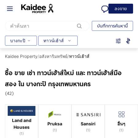
ลงขาย
บันทึกการค้นหานี้
บางกะปิ
ทาวน์เฮ้าส์
Kaidee Property
/
อสังหาริมทรัพย์
/
ทาวน์เฮ้าส์
ซื้อ ขาย เช่า ทาวน์เฮ้าส์ใหม่ และ ทาวน์เฮ้าส์มือ
สอง ใน บางกะปิ กรุงเทพมหานคร
(42)
Land and
Pruksa
Sansiri
อื่นๆ
Houses
(
1
)
(
1
)
(
1
)
(
1
)