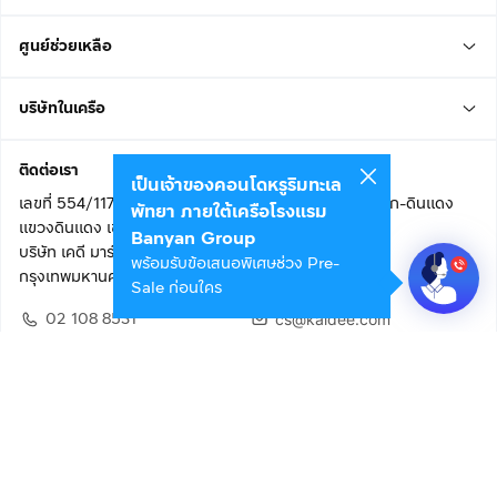
ศูนย์ช่วยเหลือ
บริษัทในเครือ
ติดต่อเรา
เป็นเจ้าของคอนโดหรูริมทะเล
เลขที่ 554/117 อาคารสกายไนน์ เซ็นเตอร์ ชั้น 22 ถนนอโศก-ดินแดง
พัทยา ภายใต้เครือโรงแรม
แขวงดินแดง เขตดินแดง
Banyan Group
บริษัท เคดี มาร์เก็ตเพลส จำกัด (สำนักงานใหญ่)
พร้อมรับข้อเสนอพิเศษช่วง Pre-
กรุงเทพมหานคร 10400
Sale ก่อนใคร
02 108 8531
cs@kaidee.com
ติดตามเรา
เพื่อประสบการณ์ใช้งานที่ดีขึ้น