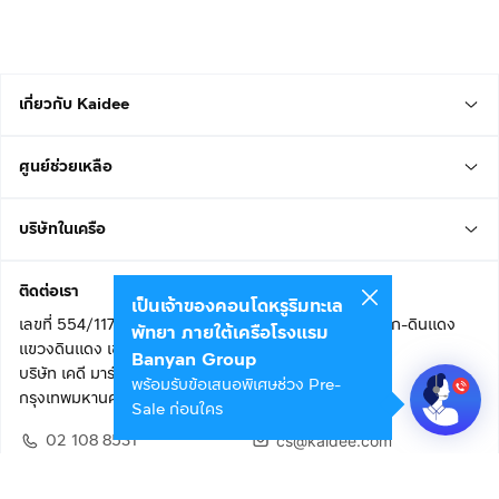
เกี่ยวกับ Kaidee
ศูนย์ช่วยเหลือ
บริษัทในเครือ
ติดต่อเรา
เป็นเจ้าของคอนโดหรูริมทะเล
เลขที่ 554/117 อาคารสกายไนน์ เซ็นเตอร์ ชั้น 22 ถนนอโศก-ดินแดง
พัทยา ภายใต้เครือโรงแรม
แขวงดินแดง เขตดินแดง
Banyan Group
บริษัท เคดี มาร์เก็ตเพลส จำกัด (สำนักงานใหญ่)
พร้อมรับข้อเสนอพิเศษช่วง Pre-
กรุงเทพมหานคร 10400
Sale ก่อนใคร
02 108 8531
cs@kaidee.com