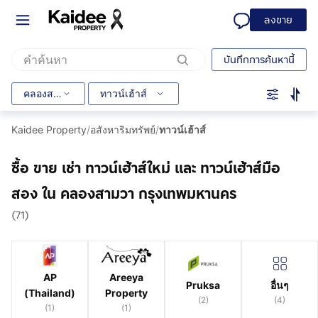
ลงขาย
บันทึกการค้นหานี้
คลองสามวา
ทาวน์เฮ้าส์
Kaidee Property
/
อสังหาริมทรัพย์
/
ทาวน์เฮ้าส์
ซื้อ ขาย เช่า ทาวน์เฮ้าส์ใหม่ และ ทาวน์เฮ้าส์มือ
สอง ใน คลองสามวา กรุงเทพมหานคร
(71)
AP
Areeya
Pruksa
อื่นๆ
(Thailand)
Property
(
2
)
(
4
)
(
1
)
(
1
)