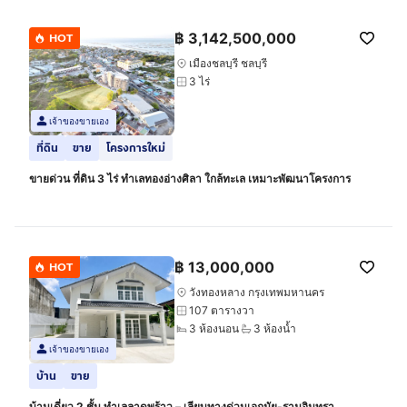
฿
3,142,500,000
HOT
เมืองชลบุรี ชลบุรี
3 ไร่
เจ้าของขายเอง
ที่ดิน
ขาย
โครงการใหม่
ขายด่วน ที่ดิน 3 ไร่ ทำเลทองอ่างศิลา ใกล้ทะเล เหมาะพัฒนาโครงการ
฿
13,000,000
HOT
วังทองหลาง กรุงเทพมหานคร
107 ตารางวา
3 ห้องนอน
3 ห้องน้ำ
เจ้าของขายเอง
บ้าน
ขาย
บ้านเดี่ยว 2 ชั้น ทำเลลาดพร้าว – เลียบทางด่วนเอกมัย-รามอินทรา