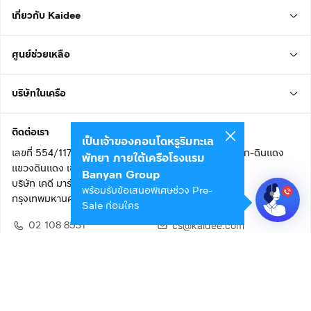
เกี่ยวกับ Kaidee
ศูนย์ช่วยเหลือ
บริษัทในเครือ
ติดต่อเรา
เป็นเจ้าของคอนโดหรูริมทะเล
เลขที่ 554/117 อาคารสกายไนน์ เซ็นเตอร์ ชั้น 22 ถนนอโศก-ดินแดง
พัทยา ภายใต้เครือโรงแรม
แขวงดินแดง เขตดินแดง
Banyan Group
บริษัท เคดี มาร์เก็ตเพลส จำกัด (สำนักงานใหญ่)
พร้อมรับข้อเสนอพิเศษช่วง Pre-
กรุงเทพมหานคร 10400
Sale ก่อนใคร
02 108 8531
cs@kaidee.com
ติดตามเรา