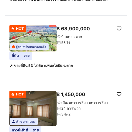
฿
68,900,000
HOT
บ้านตาก ตาก
53 ไร่
ผู้ขายที่ยืนยันตัวตนแล้ว
ที่ดิน
ขาย
📌 ขายที่ดิน 53 ไร่ ติด ถ.พหลโยธิน จ.ตาก
฿
1,450,000
HOT
เมืองนครราชสีมา นครราชสีมา
24 ตารางวา
3
2
เจ้าของขายเอง
ทาวน์เฮ้าส์
ขาย