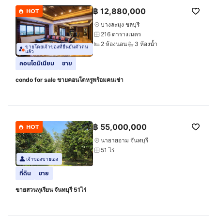
฿
12,880,000
HOT
บางละมุง ชลบุรี
216 ตารางเมตร
2 ห้องนอน
3 ห้องน้ำ
ขายโดยเจ้าของที่ยืนยันตัวตน
แล้ว
คอนโดมิเนียม
ขาย
condo for sale ขายคอนโดหรูพร้อมคนเช่า
฿
55,000,000
HOT
นายายอาม จันทบุรี
51 ไร่
เจ้าของขายเอง
ที่ดิน
ขาย
ขายสวนทุเรียน จันทบุรี 51ไร่