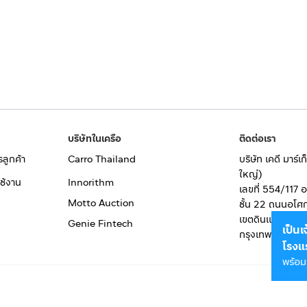
บริษัทในเครือ
ติดต่อเรา
รลูกค้า
Carro Thailand
บริษัท เคดี มาร์
ใหญ่)
ช้งาน
Innorithm
เลขที่ 554/117 
Motto Auction
ชั้น 22 ถนนอโศ
เขตดินแดง
Genie Fintech
เป็น
กรุงเทพมหานคร
โรงแ
พร้อม