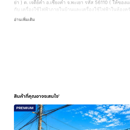
ย่า ) ต. เจดีย์คำ อ.เชียงคำ จ.พะเยา รหัส 56110 ( ให้ของแ
กับ เครื่องใช้ไฟฟ้าภายในบ้านและเครื่องใช้ไฟฟ้าในห้องครัว +
เครื่องเสียง ) ( และเครื่องเล่น DVD ) ((( และของใช้ต่างๆ อ
อ่านเพิ่มเติม
กระเป๋าเสื้อผ้า ก็เข้ามาอยู่ได้ทันที ) ( ไม่ต้องเสียเงินซื้
กดเพื่อดูเบอร์โทร xxxxxx894
) เฉลิมพล
สินค้าที่คุณอาจจะสนใจ'
PREMIUM