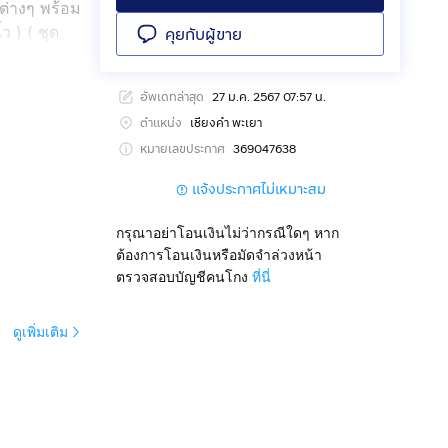
์ต่างๆ พร้อม
ว ) ( ชุด
คุยกับผู้ขาย
แค่ หิ้ว
่อได้ ( โทร
อัพเดทล่าสุด
27 ม.ค. 2567 07:57 น.
ตำแหน่ง
เชียงคำ พะเยา
หมายเลขประกาศ
369047638
แจ้งประกาศไม่เหมาะสม
กรุณาอย่าโอนเงินไม่ว่ากรณีใดๆ หาก
ต้องการโอนเงินหรือมัดจำล่วงหน้า
ตรวจสอบบัญชีคนโกง
ที่นี่
ดูเพิ่มเติม