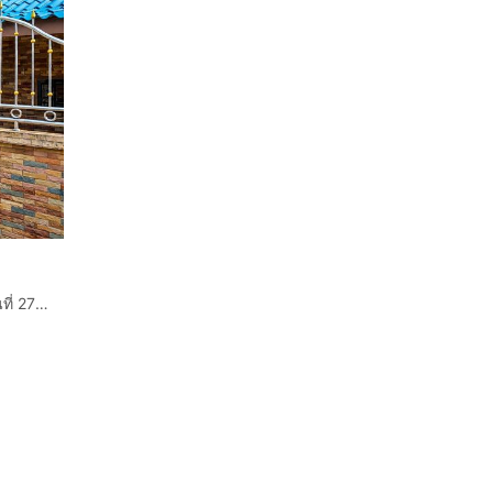
ขายบ้านพร้อมที่ดิน อ.เชียงคำ พะเยา พื้นที่กว้าง พร้อมโกดัง บนพื้นที่ 278 ตร.วา เหมาะทำธุรกิจ อาคารพาณิชย์