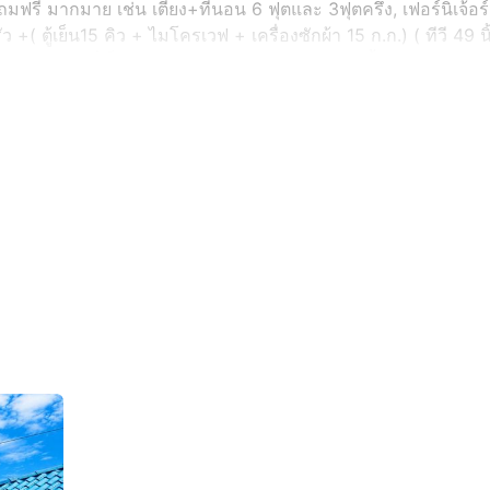
ถมฟรี มากมาย เช่น เตียง+ที่นอน 6 ฟุตและ 3ฟุตครึ่ง, เฟอร์นิเจ้อร
( ตู้เย็น15 คิว + ไมโครเวฟ + เครื่องซักผ้า 15 ก.ก.) ( ทีวี 49 นิ้
ีกมากมาย ที่เก็บอยู่ในลัง อีกหลายสิบกล่อง ))) ( ซื้อบ้านแล้ว เพียง
ออะไรมาเพิ่มอีก)( เพราะว่ามีของทุกอย่างไว้ให้ฟรีหมดแล้ว ) สนใจติดต