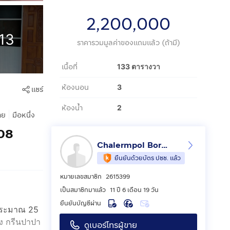
2,200,000
13
ราคารวมมูลค่าของแถมแล้ว (ถ้ามี)
เนื้อที่
133 ตารางวา
ห้องนอน
3
แชร์
ห้องน้ำ
2
|
าย
มือหนึ่ง
208
Chalermpol Boriboonvasin
ยืนยันด้วยบัตร ปชช. แล้ว
หมายเลขสมาชิก
2615399
เป็นสมาชิกมาแล้ว
11 ปี 6 เดือน 19 วัน
ยืนยันบัญชีผ่าน
ึกประมาณ 25
าง กรีนปาปา
ดูเบอร์โทรผู้ขาย