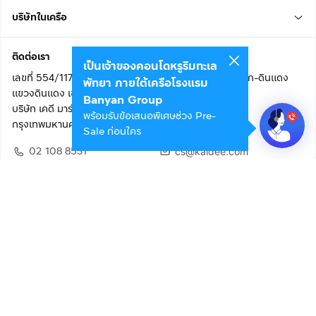
บริษัทในเครือ
ติดต่อเรา
เป็นเจ้าของคอนโดหรูริมทะเล
เลขที่ 554/117 อาคารสกายไนน์ เซ็นเตอร์ ชั้น 22 ถนนอโศก-ดินแดง
พัทยา ภายใต้เครือโรงแรม
แขวงดินแดง เขตดินแดง
Banyan Group
บริษัท เคดี มาร์เก็ตเพลส จำกัด (สำนักงานใหญ่)
พร้อมรับข้อเสนอพิเศษช่วง Pre-
กรุงเทพมหานคร 10400
Sale ก่อนใคร
02 108 8531
cs@kaidee.com
ติดตามเรา
เพื่อประสบการณ์ใช้งานที่ดีขึ้น