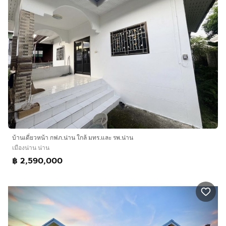
บ้านเดี่ยวหน้า กฟภ.น่าน ใกล้ มทร.และ รพ.น่าน
เมืองน่าน น่าน
฿ 2,590,000