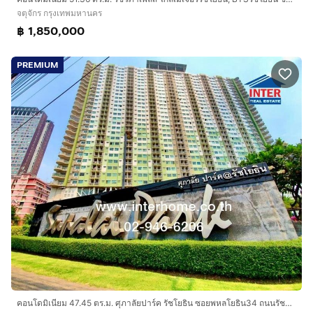
จตุจักร กรุงเทพมหานคร
฿ 1,850,000
PREMIUM
คอนโดมิเนียม 47.45 ตร.ม. ศุภาลัยปาร์ค รัชโยธิน ซอยพหลโยธิน34 ถนนรัชดาภิเษก ถนนพหลโยธิน เขตจตุจักร กรุงเทพมหานคร