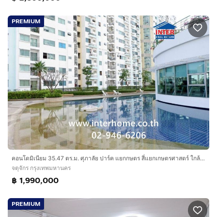
PREMIUM
คอนโดมิเนียม 35.47 ตร.ม. ศุภาลัย ปาร์ค แยกกษตร สี่แยกเกษตรศาสตร์ ใกล้มหาวิทยาลัยเกษตร-บางเขน ถนนเกษตร-นวมินทร์ ถนนพหลโยธิน เขตจตุจักร
จตุจักร กรุงเทพมหานคร
฿ 1,990,000
PREMIUM