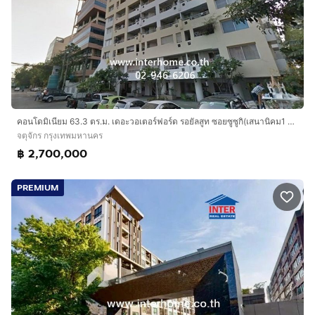
คอนโดมิเนียม 63.3 ตร.ม. เดอะวอเตอร์ฟอร์ด รอยัลสูท ซอยซูซูกิ(เสนานิคม1 ซอย12) ถนนเสนานิคม1 ถนนพหลโยธิน เขตจตุจักร กรุงเทพมหานคร
จตุจักร กรุงเทพมหานคร
฿ 2,700,000
PREMIUM