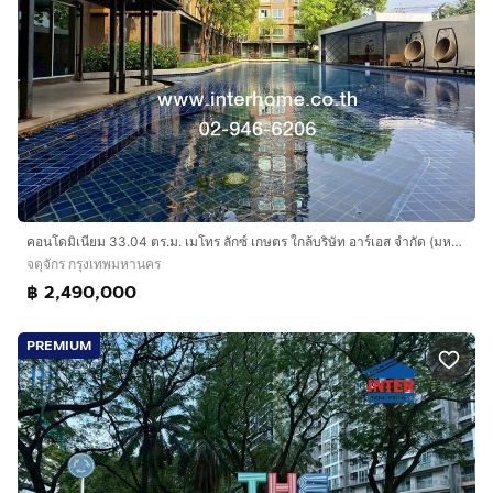
คอนโดมิเนียม 33.04 ตร.ม. เมโทร ลักซ์ เกษตร ใกล้บริษัท อาร์เอส จำกัด (มหาชน) ใกล้เยกเกษตร ถนนประเสริฐมนูกิจ เขตจตุจักร กรุงเทพมหานคร
จตุจักร กรุงเทพมหานคร
฿ 2,490,000
PREMIUM