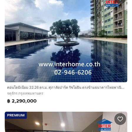
คอนโดมิเนียม 32.26 ตร.ม. ศุภาลัยปาร์ค รัชโยธิน ตรงข้ามธนาคารไทยพาณิชย์ สำนักงานใหญ่ ถนนรัชดาภิเษก ถนนพหลโยธิน เขตจตุจักร กรุงเทพมหานคร
จตุจักร กรุงเทพมหานคร
฿ 2,290,000
PREMIUM