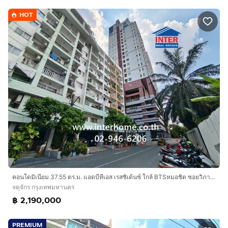
HOT
คอนโดมิเนียม 37.55 ตร.ม. แอดบีทีเอส เรสซิเด้นซ์ ใกล้ BTSหมอชิต ซอยวิภาวดีรังสิต3 (ซอยร่วมศิริมิตร) ถนนวิภาวดีรังสิต เขตจตุจักร กรุงเทพมหานคร
จตุจักร กรุงเทพมหานคร
฿ 2,190,000
PREMIUM