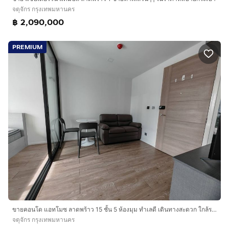
จตุจักร กรุงเทพมหานคร
฿ 2,090,000
PREMIUM
ขายคอนโด แอทโมซ ลาดพร้าว 15 ชั้น 5 ห้องมุม ทำเลดี เดินทางสะดวก ใกล้รถไฟฟ้า MRT ลาดพร้าว
จตุจักร กรุงเทพมหานคร