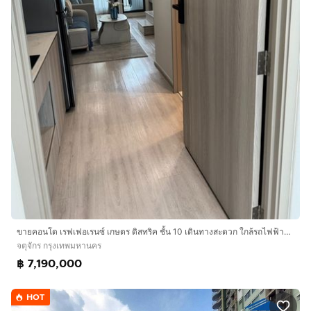
ขายคอนโด เรฟเฟอเรนซ์ เกษตร ดิสทริค ชั้น 10 เดินทางสะดวก ใกล้รถไฟฟ้าสายสีแดง สถานีบางเขน
จตุจักร กรุงเทพมหานคร
฿ 7,190,000
HOT