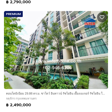
฿ 2,790,000
PREMIUM
คอนโดมิเนียม 29.86 ตร.ม. ชาโตว์ อินทาวน์ รัชโยธิน เยื้องเมเจอร์ รัชโยธิน ใกล้รถไฟฟ้าBTSสถานีรัชโยธิน ซอยพหลโยธิน30 ซอยเสนานิคม1 เขตจตุจักร
จตุจักร กรุงเทพมหานคร
฿ 2,490,000