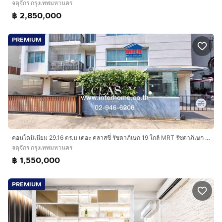
จตุจักร กรุงเทพมหานคร
฿ 2,850,000
PREMIUM
คอนโดมิเนียม 29.16 ตร.ม เดอะ คลาสซี่ รัชดาภิเษก 19 ใกล้ MRT รัชดาภิเษก ประมาณ 700 ม. ซอยรัชดาภิเษก19 (ลาดพร้าว 26) ถนนรัชดาภิเษก ถนนสุทธิ
จตุจักร กรุงเทพมหานคร
฿ 1,550,000
PREMIUM