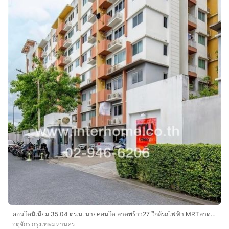
คอนโดมิเนียม 35.04 ตร.ม. มายคอนโด ลาดพร้าว27 ใกล้รถไฟฟ้า MRTลาดพร้าว ซอยลาดพร้าว27 ถนนลาดพร้าว ถนนรัชดาภิเษก เขตจตุจักร กรุงเทพมหานคร
จตุจักร กรุงเทพมหานคร