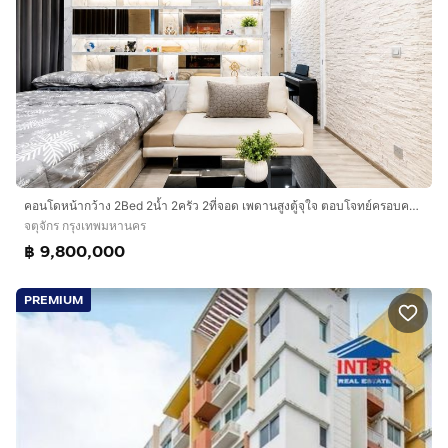
คอนโดหน้ากว้าง 2Bed 2น้ำ 2ครัว 2ที่จอด เพดานสูงตู้จุใจ ตอบโจทย์ครอบครัวมีรถ เดิน 150ม. ถึงสถานี BTS ม.เกษตรฯ
จตุจักร กรุงเทพมหานคร
฿ 9,800,000
PREMIUM