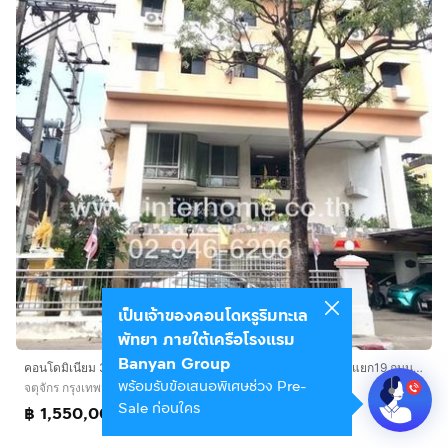
เป็นเจ้าของคอนโดหรูริมทะเล
พัทยา ภายใต้เครือโรงแรม
Banyan Group
คอนโดมิเนียม 39.12 ตร.ม. ปิยะภิรมย์ คอนโด ซอยรัชดาภิเษก36 แยก19 ถนนรัชดาภิเษก เขตจตุจักร กรุงเทพมหานคร
พร้อมรับข้อเสนอพิเศษช่วง Pre-
จตุจักร กรุงเทพมหานคร
Sale ก่อนใคร
฿ 1,550,000