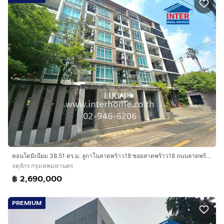
คอนโดมิเนียม 38.51 ตร.ม. ลูกาโนลาดพร้าว18 ซอยลาดพร้าว18 ถนนลาดพร้าว ถนนรัชดาภิเษก เขตจตุจักร กรุงเทพมหานคร
จตุจักร กรุงเทพมหานคร
฿ 2,690,000
PREMIUM