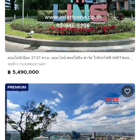
คอนโดมิเนียม 37.57 ตร.ม. เดอะไลน์ พหลโยธิน พาร์ค ใกล้รถไฟฟ้าMRTพหลโยธิน ถนนพหลโยธิน ถนนรัชดาภิเษก เขตจตุจักร กรุงเทพมหานคร
จตุจักร กรุงเทพมหานคร
฿ 5,490,000
PREMIUM