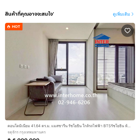
สินค้าที่คุณอาจจะสนใจ'
ดูเพิ่มเติม
HOT
คอนโดมิเนียม 41.64 ตร.ม. แมสซารีน รัชโยธิน ใกล้รถไฟฟ้า BTSรัชโยธิน ห้างเมเจอร์รัชโยธิน ซอยพหลธยธิน30 ถนนพหลโยธิน เขตจตุจักร กรุงเทพมหานคร
จตุจักร กรุงเทพมหานคร