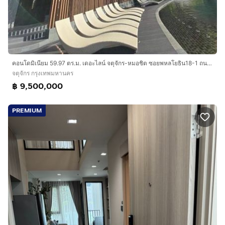
คอนโดมิเนียม 59.97 ตร.ม. เดอะไลน์ จตุจักร-หมอชิต ซอยพหลโยธิน18-1 ถนนกำแพงเพชร3 ถนนพหลโยธิน เขตจตุจักร กรุงเทพมหานคร
จตุจักร กรุงเทพมหานคร
฿ 9,500,000
PREMIUM