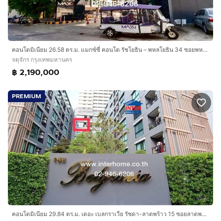
คอนโดมิเนียม 26.58 ตร.ม. แมกซ์ซี่ คอนโด รัชโยธิน – พหลโยธิน 34 ซอยพหลโยธิน34 ถนนพหลโยธิน เขตจตุจักร กรุงเทพมหานคร
จตุจักร กรุงเทพมหานคร
฿ 2,190,000
PREMIUM
คอนโดมิเนียม 29.84 ตร.ม. เดอะ เบลกราเวีย รัชดา-ลาดพร้าว 15 ซอยลาดพร้าว15 แยก2-4 ถนนลาดพร้าว ถนนรัชดาภิเษก เขตจตุจักร กรุงเทพมหานคร