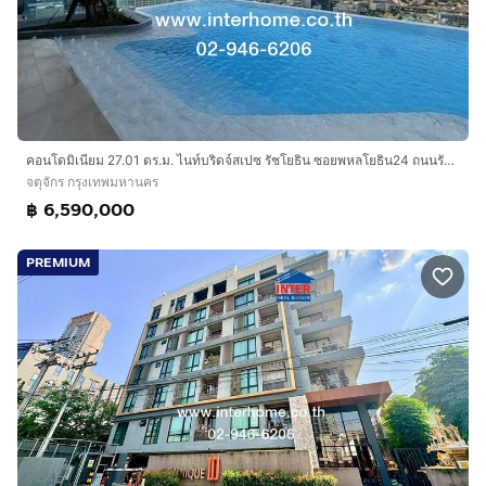
คอนโดมิเนียม 27.01 ตร.ม. ไนท์บริดจ์สเปซ รัชโยธิน ซอยพหลโยธิน24 ถนนรัชดาภิเษก ถนนพหลโยธิน เขตจตุจักร กรุงเทพมหานคร
จตุจักร กรุงเทพมหานคร
฿ 6,590,000
PREMIUM