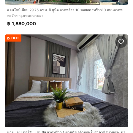
คอนโดมิเนียม 29.75 ตร.ม. ดิ ยูนีค ลาดพร้าว 10 ซอยลดาพร้าว10 ถนนลาดพร้าว ถนนวิภาวดี-รังสิต เขตจตุจักร กรุงเทพมหานคร
จตุจักร กรุงเทพมหานคร
฿ 1,880,000
HOT
ขาย แชปเตอร์วัน แคมปัส ลาดพร้าว 1 ขายทำเลล้วนๆๆ ในราคาที่สบายกระเป๋า