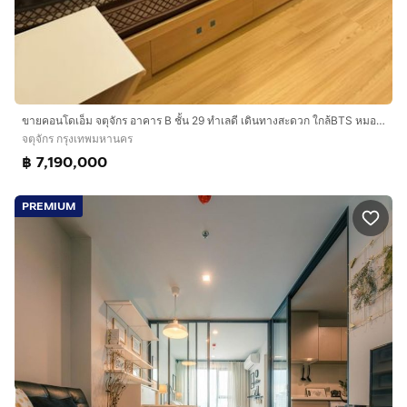
ขายคอนโดเอ็ม จตุจักร อาคาร B ชั้น 29 ทำเลดี เดินทางสะดวก ใกล้BTS หมอชิต
จตุจักร กรุงเทพมหานคร
฿ 7,190,000
PREMIUM