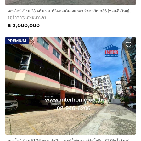
คอนโดมิเนียม 28.46 ตร.ม. 624คอนโดเลต ซอยรัชดาภิเษก36 (ซอยเสือใหญ่อุทิศ) ถนนรัชดาภิเษก เขตจตุจักร กรุงเทพมหานคร
จตุจักร กรุงเทพมหานคร
฿ 2,000,000
PREMIUM
คอนโดมิเนียม 51.36 ตร.ม. รัชวิภาเพลส ใกล้เมเจอร์รัชโยธิน, BTSรัชโยธิน ซอยวิภาวดีรังสิต38 (ซอยพหลโยธิน35-4) เขตจตุจักร กรุงเทพมหานคร