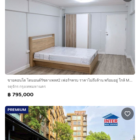
ขายคอนโด ไดมอนด์รัชดาเพลส2 เฟอร์ฯครบ ราคาไม่ถึงล้าน พร้อมอยู่ ใกล้ MRT สถานีลาดพร้าว
จตุจักร กรุงเทพมหานคร
฿ 795,000
PREMIUM