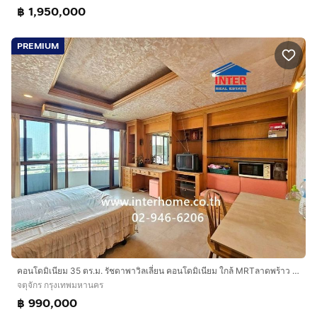
฿ 1,950,000
PREMIUM
คอนโดมิเนียม 35 ตร.ม. รัชดาพาวิลเลี่ยน คอนโดมิเนียม ใกล้ MRTลาดพร้าว ซอยรัชดาภิเษก32 ถนนรัชดาภิเษก ถนนรัชดาภิเษก32 เขตจตุจักร กรุงเทพมหานคร
จตุจักร กรุงเทพมหานคร
฿ 990,000