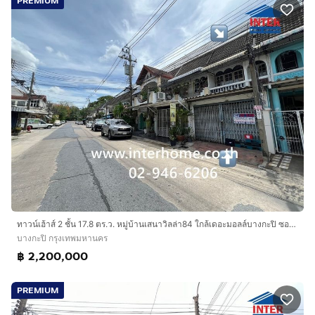
PREMIUM
ทาวน์เฮ้าส์ 2 ชั้น 17.8 ตร.ว. หมู่บ้านเสนาวิลล่า84 ใกล้เดอะมอลล์บางกะปิ ซอยแฮปปี้แลนด์ สาย1 แยก3 ถนนนวมินทร์ ถนนลาดพร้าว เขตบางกะปิ กรุงเทพ
บางกะปิ กรุงเทพมหานคร
฿ 2,200,000
PREMIUM