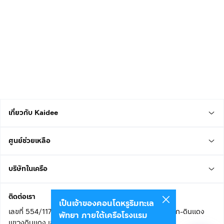
เกี่ยวกับ Kaidee
ศูนย์ช่วยเหลือ
บริษัทในเครือ
ติดต่อเรา
เป็นเจ้าของคอนโดหรูริมทะเล
เลขที่ 554/117 อาคารสกายไนน์ เซ็นเตอร์ ชั้น 22 ถนนอโศก-ดินแดง
พัทยา ภายใต้เครือโรงแรม
แขวงดินแดง เขตดินแดง