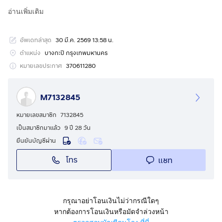
อ่านเพิ่มเติม
รายละเอียด : ทาวน์เฮ้าส์ 2 ชั้น (รีโนเวทใหม่)
2 ห้องนอน
อัพเดทล่าสุด
30 มี.ค. 2569 13:58 น.
2 ห้องน้ำ
1 ห้องรับแขก
ตำแหน่ง
บางกะปิ กรุงเทพมหานคร
1 ห้องครัว
หมายเลขประกาศ
370611280
1 ห้องเก็บของ
ที่จอดรถ 2 คัน (ในบ้าน 1 คัน หน้าบ้าน 1 คัน)
M7132845
จุดเด่น : ทำเลดี สภาพดี ราคาถูก ใกล้สิ่งอำนวยความสะดวก
หมายเลขสมาชิก
7132845
เป็นสมาชิกมาแล้ว
9 ปี 28 วัน
สถานที่ใกล้เคียง :
ยืนยันบัญชีผ่าน
- เดอะมอลล์บางกะปิ
โทร
แชท
- โลตัส บางกะปิ
- แม็คโคร ลาดพร้าว
- ห้างน้อมจิตต์ (N Mark Plaza)
- แฮปปี้แลนด์เซ็นเตอร์
กรุณาอย่าโอนเงินไม่ว่ากรณีใดๆ
- ตลาดบางกะปิ
หากต้องการโอนเงินหรือมัดจำล่วงหน้า
- โรงพยาบาลรามคำแหง