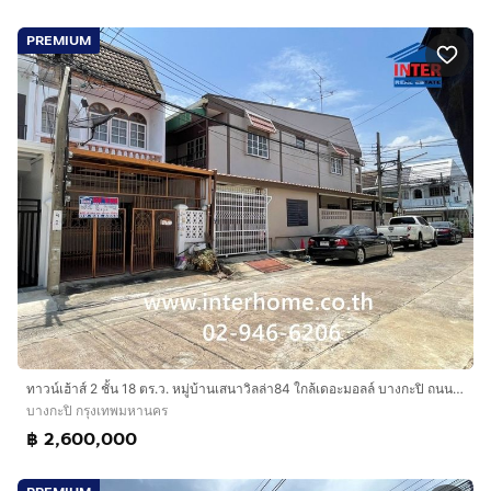
PREMIUM
ทาวน์เฮ้าส์ 2 ชั้น 18 ตร.ว. หมู่บ้านเสนาวิลล่า84 ใกล้เดอะมอลล์ บางกะปิ ถนนแฮปปี้แลนด์ ถนนลาดพร้าว ถนนนวมินทร์ เขตบางกะปิ กรุงเทพมหานคร
บางกะปิ กรุงเทพมหานคร
฿ 2,600,000