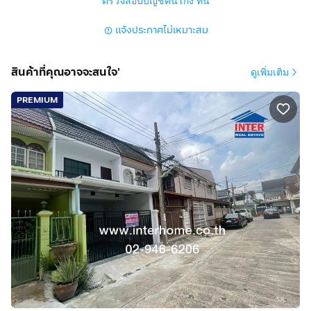
ตรวจสอบบัญชีคนโกง ที่นี่
- MRT สายสีเหลือง สถานีบางกะปิ
แจ้งประกาศไม่เหมาะสม
สนใจติดต่อ
Tel :
กดเพื่อดูเบอร์โทร xxxxxx252
(คุณตุ้ม)
สินค้าที่คุณอาจจะสนใจ'
ดูเพิ่มเติม
PREMIUM