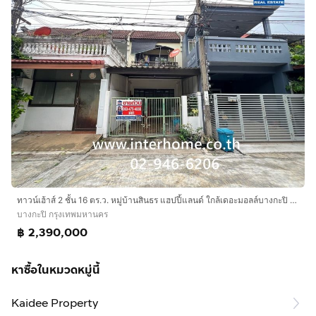
ทาวน์เฮ้าส์ 2 ชั้น 16 ตร.ว. หมู่บ้านสินธร แฮปปี้แลนด์ ใกล้เดอะมอลล์บางกะปิ ถนนแฮปปี้แลนด์1 ถนนนวมินทร์ ถนนรามคำแหง เขตบางกะปิ กรุงเทพมหานคร
บางกะปิ กรุงเทพมหานคร
฿ 2,390,000
หาซื้อในหมวดหมู่นี้
Kaidee Property