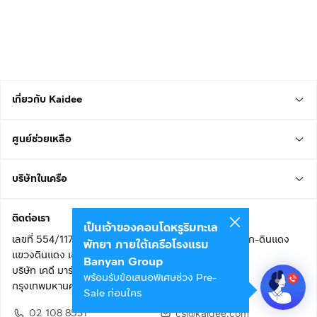
เกี่ยวกับ Kaidee
ศูนย์ช่วยเหลือ
บริษัทในเครือ
ติดต่อเรา
เป็นเจ้าของคอนโดหรูริมทะเล
เลขที่ 554/117 อาคารสกายไนน์ เซ็นเตอร์ ชั้น 22 ถนนอโศก-ดินแดง
พัทยา ภายใต้เครือโรงแรม
แขวงดินแดง เขตดินแดง
Banyan Group
บริษัท เคดี มาร์เก็ตเพลส จำกัด (สำนักงานใหญ่)
พร้อมรับข้อเสนอพิเศษช่วง Pre-
กรุงเทพมหานคร 10400
Sale ก่อนใคร
02 108 8531
cs@kaidee.com