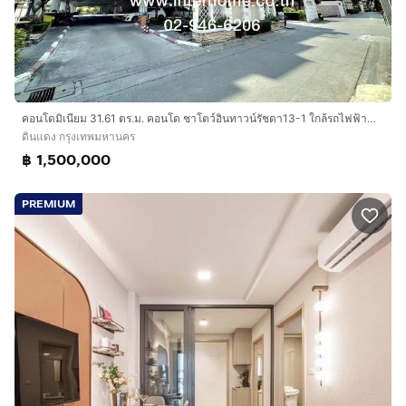
คอนโดมิเนียม 31.61 ตร.ม. คอนโด ชาโตว์อินทาวน์รัชดา13-1 ใกล้รถไฟฟ้าMRTสายสีน้ำเงิน สถานีห้วยขวางซอยรัชดาภิเษก13-1 ถนนรัชดาภิเษก เขตดินแดง
ดินแดง กรุงเทพมหานคร
฿ 1,500,000
PREMIUM