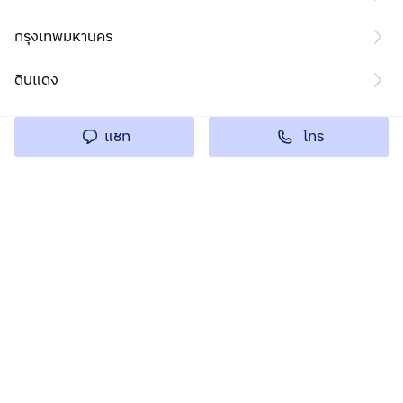
กรุงเทพมหานคร
ดินแดง
โทร
แชท