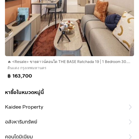
🔥 <Resale> ขายดาวน์คอนโด THE BASE Ratchada 19 | 1 Bedroom 30.5 ตร.ม. | ห้องแต่งครบ | พร้อมอยู่ ก.ย.69 | ฟรีของแถม 6 รายการ | ชั้น 5
ดินแดง กรุงเทพมหานคร
฿ 163,700
หาซื้อในหมวดหมู่นี้
Kaidee Property
อสังหาริมทรัพย์
คอนโดมิเนียม