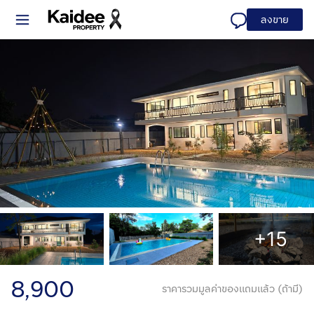
ลงขาย
+15
8,900
ราคารวมมูลค่าของแถมแล้ว (ถ้ามี)