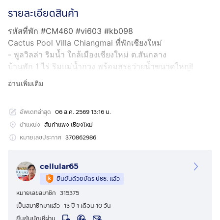
รายละเอียดสินค้า
รหัสที่พัก #CM460 #vi603 #kb098
Cactus Pool Villa Chiangmai ที่พักเชียงใหม่
- พูลวิลล่า ริมน้ำ ใกล้เมืองเชียงใหม่ ต.สันกลาง
บ้านพัก 1 ไร่ ริมแม่น้ำกวง พร้อมสระว่ายน้ำขนาดใหญ่!
- 6 ห้องนอน 7เตียงคิงส์ไซส์ พักได้14 ท่าน 12,900บาท/วัน
อ่านเพิ่มเติม
กรุ๊ปเล็กไม่เกิน 8 ท่าน 8,900บ./คืน
- โซนปาร์ตี้ครบ: โต๊ะพูล ห้องคาราโอเกะ 24 ชม.
อัพเดทล่าสุด
06 ส.ค. 2569 13:16 น.
- เตาบาร์บีคิว + อุปกรณ์ครัว
- แคมป์ไฟ
ตำแหน่ง
สันกำแพง เชียงใหม่
- ของเล่นสระน้ำ เสื้อชูชีพ แอร์ทั้งหลัง
หมายเลขประกาศ
370862986
- ใกล้เมืองโซนสันกลาง-สันกำแพง เดินทางสะดวก เหมาะ
สำหรับกลุ่มเพื่อนหรือครอบครัว จอดรถได้มากกว่า 10 คัน
cellular65
- ห่างจากเซ็นทรัลเฟสติวัลเพียง18นาที
ยืนยันด้วยบัตร ปชช. แล้ว
พิกัด https://maps.app.goo.gl/ykgojto5wxE9ueTZ8
หมายเลขสมาชิก
315375
เป็นสมาชิกมาแล้ว
13 ปี 1 เดือน 10 วัน
สนใจติดต่อ TEL/id Line :
กดเพื่อดูเบอร์โทร xxxxxx989
ยืนยันบัญชีผ่าน
www.facebook.com/cactuspoolvillachiangmai