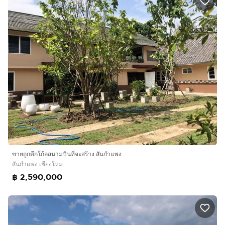
ขายถูกตึกใก้ลสนามบินที่จะสร้าง สันกำแพง
สันกำแพง เชียงใหม่
฿ 2,590,000