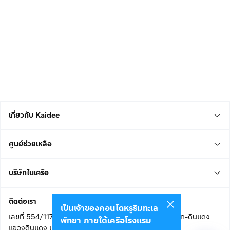
เกี่ยวกับ Kaidee
ศูนย์ช่วยเหลือ
บริษัทในเครือ
ติดต่อเรา
เป็นเจ้าของคอนโดหรูริมทะเล
เลขที่ 554/117 อาคารสกายไนน์ เซ็นเตอร์ ชั้น 22 ถนนอโศก-ดินแดง
พัทยา ภายใต้เครือโรงแรม
แขวงดินแดง เขตดินแดง