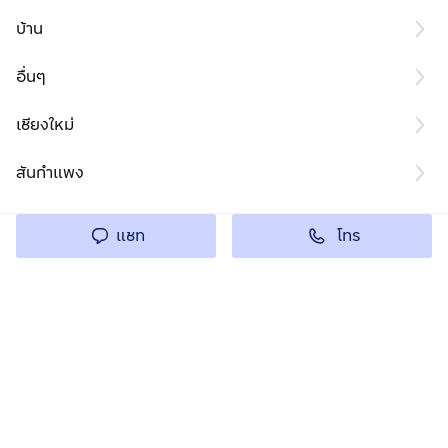
บ้าน
อื่นๆ
เชียงใหม่
สันกำแพง
โทร
แชท