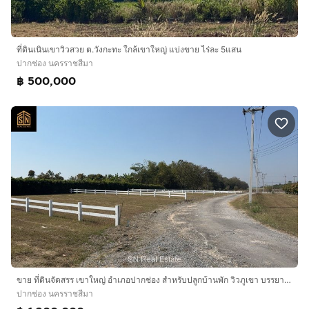
ที่ดินเนินเขาวิวสวย ต.วังกะทะ ใกล้เขาใหญ่ แบ่งขาย ไร่ละ 5แสน
ปากช่อง นครราชสีมา
฿ 500,000
ขาย ที่ดินจัดสรร เขาใหญ่ อำเภอปากช่อง สำหรับปลูกบ้านพัก วิวภูเขา บรรยากาศดี
ปากช่อง นครราชสีมา