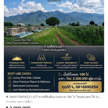
🌟 [MASTERPIECE LOT] ขายที่ดินผืนงามขนาด 180 ไร่ โซนขนงพระใต้ (ปากช่อง-เขาใหญ่) วิวเขาใหญ่พาโนรามาเด่นชัด ติดถนนดำ เดินทางสะดวก 🌟
ปากช่อง นครราชสีมา
฿ 2,000,000