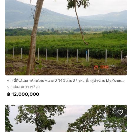
ขายที่ดินโฉนดพร้อมโอน ขนาด 3 ไร่ 3 งาน 35 ตรว.ตั้งอยู่ด้านบน My Ozone ด้านหลังติดเขาแถมที่ครอบครอบติดโฉนด 13 ไร่ 2 งาน รังวัดขึ้นรูปแล้ว
ปากช่อง นครราชสีมา
฿ 12,000,000