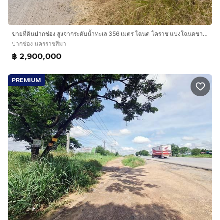
ขายที่ดินปากช่อง สูงจากระดับน้ำทะเล 356 เมตร โฉนด โคราช แบ่งโฉนดขาย 200 วาขึ้นไป ราคาคุยกันได้ เหมาะซื้อเก็บไว้เพื่ออนาคตอย่างยิ่ง
ปากช่อง นครราชสีมา
฿ 2,900,000
PREMIUM