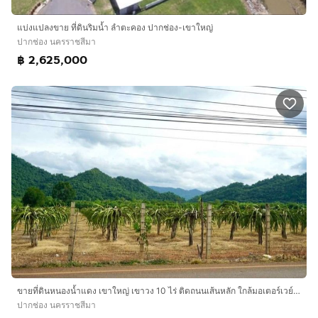
แบ่งแปลงขาย ที่ดินริมน้ำ ลำตะคอง ปากช่อง-เขาใหญ่
ปากช่อง นครราชสีมา
฿ 2,625,000
ขายที่ดินหนองน้ำแดง เขาใหญ่ เขาวง 10 ไร่ ติดถนนเส้นหลัก ใกล้มอเตอร์เวย์ M6 ที่สวย วิวเขาสวยชัดมาก ใกล้ถนนธนะรัชต์ ศูนย์ผู้นำ CP ที่สวย วิวเข
ปากช่อง นครราชสีมา