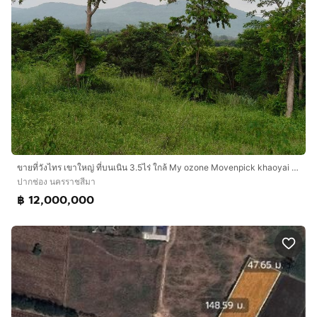
ขายที่วังไทร เขาใหญ่ ที่บนเนิน 3.5ไร่ ใกล้ My ozone Movenpick khaoyai ถนนกว้างไฟฟ้าผ่านหน้าที่ เดินทางสะดวก วิวเขาสวยมาก หลังพิงเขา แถมที่คร
ปากช่อง นครราชสีมา
฿ 12,000,000