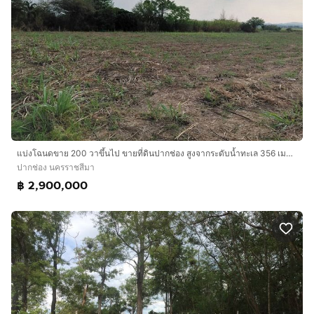
แบ่งโฉนดขาย 200 วาขึ้นไป ขายที่ดินปากช่อง สูงจากระดับน้ำทะเล 356 เมตร โฉนด โคราช ราคาคุยกันได้ เหมาะซื้อเก็บไว้เพื่ออนาคตอย่างยิ่ง
ปากช่อง นครราชสีมา
฿ 2,900,000